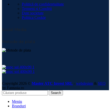
Politică de confidențialitate
Termeni și Condiții
Date societate
Politica Cookie
Social Media:
Metode de plată:
Copyright 2026 ©
Master ATC Invest SRL
-
webdesign
&
SEO
by Fantasia.ro
Search
Meniu
Branduri