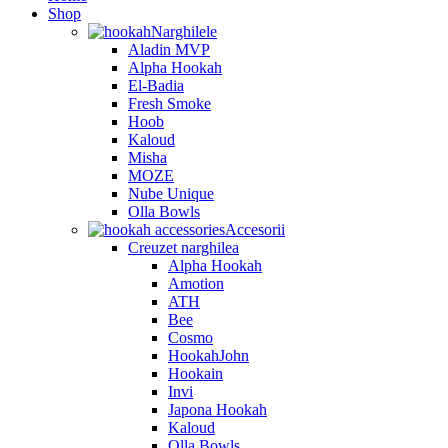
Shop
Narghilele
Aladin MVP
Alpha Hookah
El-Badia
Fresh Smoke
Hoob
Kaloud
Misha
MOZE
Nube Unique
Olla Bowls
Accesorii
Creuzet narghilea
Alpha Hookah
Amotion
ATH
Bee
Cosmo
HookahJohn
Hookain
Invi
Japona Hookah
Kaloud
Olla Bowls