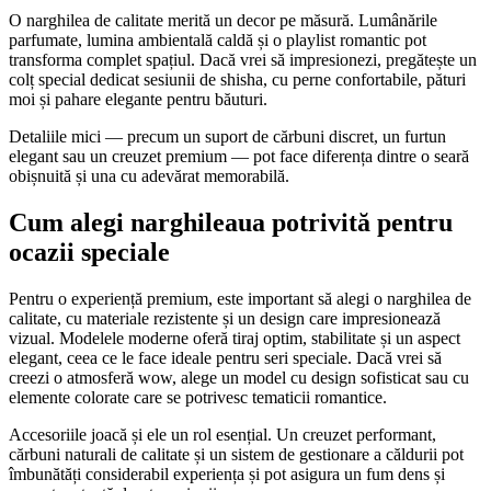
O narghilea de calitate merită un decor pe măsură. Lumânările
parfumate, lumina ambientală caldă și o playlist romantic pot
transforma complet spațiul. Dacă vrei să impresionezi, pregătește un
colț special dedicat sesiunii de shisha, cu perne confortabile, pături
moi și pahare elegante pentru băuturi.
Detaliile mici — precum un suport de cărbuni discret, un furtun
elegant sau un creuzet premium — pot face diferența dintre o seară
obișnuită și una cu adevărat memorabilă.
Cum alegi narghileaua potrivită pentru
ocazii speciale
Pentru o experiență premium, este important să alegi o narghilea de
calitate, cu materiale rezistente și un design care impresionează
vizual. Modelele moderne oferă tiraj optim, stabilitate și un aspect
elegant, ceea ce le face ideale pentru seri speciale. Dacă vrei să
creezi o atmosferă wow, alege un model cu design sofisticat sau cu
elemente colorate care se potrivesc tematicii romantice.
Accesoriile joacă și ele un rol esențial. Un creuzet performant,
cărbuni naturali de calitate și un sistem de gestionare a căldurii pot
îmbunătăți considerabil experiența și pot asigura un fum dens și