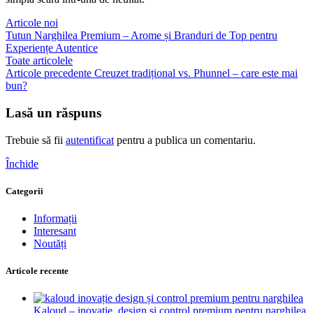
Articole noi
Tutun Narghilea Premium – Arome și Branduri de Top pentru
Experiențe Autentice
Toate articolele
Articole precedente
Creuzet tradițional vs. Phunnel – care este mai
bun?
Lasă un răspuns
Trebuie să fii
autentificat
pentru a publica un comentariu.
Închide
Categorii
Informații
Interesant
Noutăți
Articole recente
Kaloud – inovație, design și control premium pentru narghilea