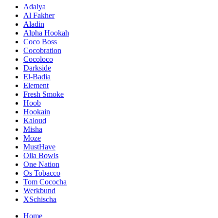
Adalya
Al Fakher
Aladin
Alpha Hookah
Coco Boss
Cocobration
Cocoloco
Darkside
El-Badia
Element
Fresh Smoke
Hoob
Hookain
Kaloud
Misha
Moze
MustHave
Olla Bowls
One Nation
Os Tobacco
Tom Cococha
Werkbund
XSchischa
Home