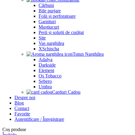
Cărbuni
Bile purjare
Folii și perforatoare
Garnituri
Muștiucuri
Perii și soluții de curățat
Site
Vas narghilea
XSchischa
Tutun Narghilea
Adalya
Darkside
Element
Os Tobacco
Sebero
Umbra
Carduri Cadou
Despre noi
Blog
Contact
Favorite
Autentificare / Înregistrare
Coș produse
Închide