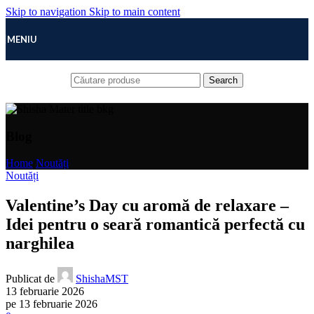
Skip to navigation
Skip to main content
MENIU
Search
Blog
Home
/
Noutăți
Noutăți
Valentine’s Day cu aromă de relaxare –
Idei pentru o seară romantică perfectă cu
narghilea
Publicat de
ShishaMST
13 februarie 2026
pe 13 februarie 2026