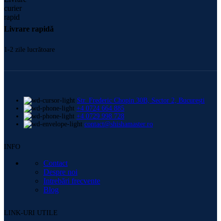
Livrare rapidă
1-2 zile lucrătoare
Str. Frederic Chopin 30B, Sector 2, București
+4 0724 664 885
+4 0729 998 728
contact@shishamaster.ro
INFO
Contact
Despre noi
Intrebări frecvente
Blog
LINK-URI UTILE