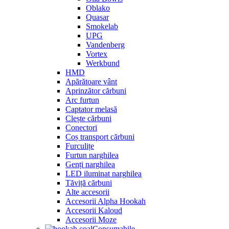
Oblako
Quasar
Smokelab
UPG
Vandenberg
Vortex
Werkbund
HMD
Apărătoare vânt
Aprinzător cărbuni
Arc furtun
Captator melasă
Clește cărbuni
Conectori
Coș transport cărbuni
Furculițe
Furtun narghilea
Genți narghilea
LED iluminat narghilea
Tăviță cărbuni
Alte accesorii
Accesorii Alpha Hookah
Accesorii Kaloud
Accesorii Moze
Consumabile