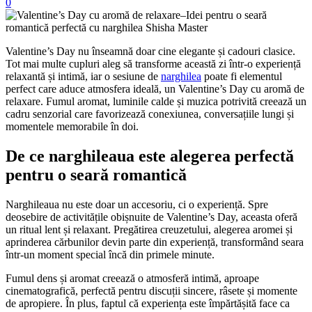
0
Valentine’s Day nu înseamnă doar cine elegante și cadouri clasice.
Tot mai multe cupluri aleg să transforme această zi într-o experiență
relaxantă și intimă, iar o sesiune de
narghilea
poate fi elementul
perfect care aduce atmosfera ideală, un Valentine’s Day cu aromă de
relaxare. Fumul aromat, luminile calde și muzica potrivită creează un
cadru senzorial care favorizează conexiunea, conversațiile lungi și
momentele memorabile în doi.
De ce narghileaua este alegerea perfectă
pentru o seară romantică
Narghileaua nu este doar un accesoriu, ci o experiență. Spre
deosebire de activitățile obișnuite de Valentine’s Day, aceasta oferă
un ritual lent și relaxant. Pregătirea creuzetului, alegerea aromei și
aprinderea cărbunilor devin parte din experiență, transformând seara
într-un moment special încă din primele minute.
Fumul dens și aromat creează o atmosferă intimă, aproape
cinematografică, perfectă pentru discuții sincere, râsete și momente
de apropiere. În plus, faptul că experiența este împărtășită face ca