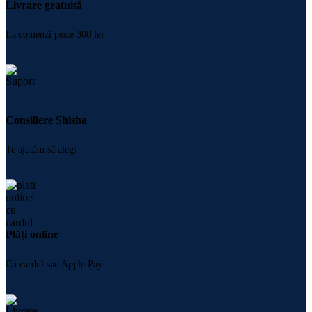
Livrare gratuită
La comenzi peste 300 lei
Consiliere Shisha
Te ajutăm să alegi
Plăți online
Cu cardul sau Apple Pay