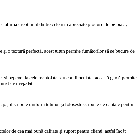
se afirmă drept unul dintre cele mai apreciate produse de pe piață,
și o textură perfectă, acest tutun permite fumătorilor să se bucure de
șe, și pepene, la cele mentolate sau condimentate, această gamă permite
fumat de neegalat.
apă, distribuie uniform tutunul și folosește cărbune de calitate pentru
elor de cea mai bună calitate și suport pentru clienți, astfel încât