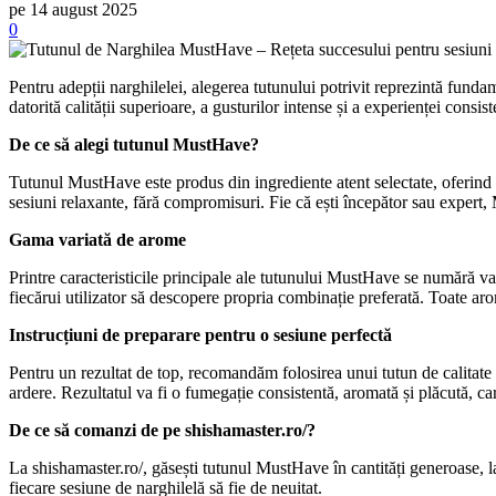
pe 14 august 2025
0
Pentru adepții narghilelei, alegerea tutunului potrivit reprezintă fund
datorită calității superioare, a gusturilor intense și a experienței consis
De ce să alegi tutunul MustHave?
Tutunul MustHave este produs din ingrediente atent selectate, oferind 
sesiuni relaxante, fără compromisuri. Fie că ești începător sau expert
Gama variată de arome
Printre caracteristicile principale ale tutunului MustHave se numără v
fiecărui utilizator să descopere propria combinație preferată. Toate aro
Instrucțiuni de preparare pentru o sesiune perfectă
Pentru un rezultat de top, recomandăm folosirea unui tutun de calitate s
ardere. Rezultatul va fi o fumegație consistentă, aromată și plăcută, car
De ce să comanzi de pe shishamaster.ro/?
La shishamaster.ro/, găsești tutunul MustHave în cantități generoase, la 
fiecare sesiune de narghilelă să fie de neuitat.