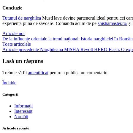
Concluzie
Tutunul de narghilea
MustHave devine partenerul ideal pentru cei care 
experiență plină de savoare! Comandă acum de pe
shishamaster.ro/
și 
Articole noi
De la influențe orientale la trend național: Istoria narghilelei în Român
Toate articolele
Articole precedente
Narghileaua MISHA Revolt HERO Flash: O experi
Lasă un răspuns
Trebuie să fii
autentificat
pentru a publica un comentariu.
Închide
Categorii
Informații
Interesant
Noutăți
Articole recente