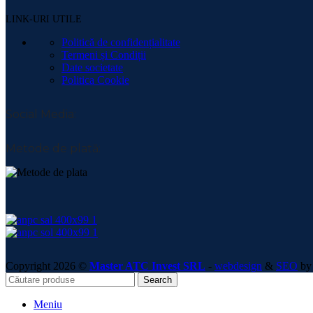
LINK-URI UTILE
Politică de confidențialitate
Termeni și Condiții
Date societate
Politica Cookie
Social Media:
Metode de plată:
Copyright 2026 ©
Master ATC Invest SRL
-
webdesign
&
SEO
by 
Search
Meniu