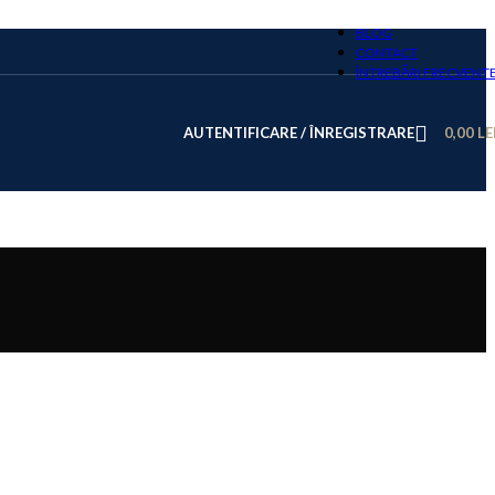
BLOG
CONTACT
ÎNTREBĂRI FRECVENT
AUTENTIFICARE / ÎNREGISTRARE
0,00
LE