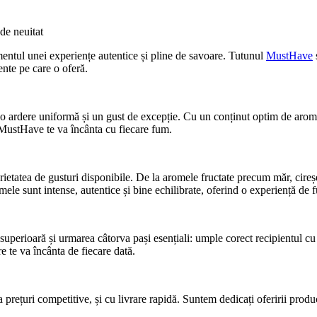
amentul unei experiențe autentice și pline de savoare. Tutunul
MustHave
tente pe care o oferă.
o ardere uniformă și un gust de excepție. Cu un conținut optim de arome 
, MustHave te va încânta cu fiecare fum.
arietatea de gusturi disponibile. De la aromele fructate precum măr, cire
mele sunt intense, autentice și bine echilibrate, oferind o experiență de 
uperioară și urmarea câtorva pași esențiali: umple corect recipientul cu 
e te va încânta de fiecare dată.
prețuri competitive, și cu livrare rapidă. Suntem dedicați oferirii product