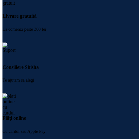
Livrare gratuită
La comenzi peste 300 lei
Consiliere Shisha
Te ajutăm să alegi
Plăți online
Cu cardul sau Apple Pay