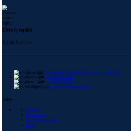
Livrare rapidă
1-2 zile lucrătoare
Str. Frederic Chopin 30B, Sector 2, București
+4 0724 664 885
+4 0729 998 728
contact@shishamaster.ro
INFO
Contact
Despre noi
Intrebări frecvente
Blog