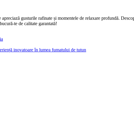
apreciază gusturile rafinate și momentele de relaxare profundă. Descoper
bucură-te de calitate garantată!
ia
ență inovatoare în lumea fumatului de tutun