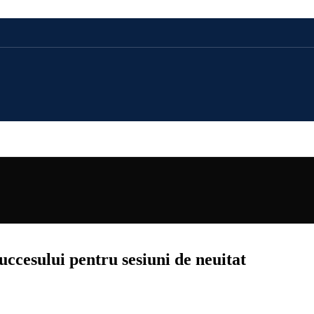
CADOU 100 LEI
CADOU 250 LEI
CADOU 500 LEI
CADOU 1000 LEI
ccesului pentru sesiuni de neuitat