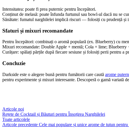
Intensitatea: poate fi prea puternic pentru începători.
Conținut de melasă: poate înfunda furtunul sau bowl-ul dacă nu se cur
Sănătate: fumatul narghilelei implică riscuri — folosiți cu prudență și 
Sfaturi și mixuri recomandate
Pentru începători: combinați o aromă populară (ex. Blueberry) cu men
Mixuri recomandate: Double Apple + mentă; Cola + lime; Blueberry +
Curățare: spălați părțile după fiecare sesiune și folosiți perii pentru a
Concluzie
Darkside este o alegere bună pentru fumătorii care caută
arome putern
pentru experimente și mixuri interesante. Descoperă o gamă variată 
Articole noi
Rețete de Cocktail și Băuturi pentru Însoțirea Narghilelei
Toate articolele
Articole precedente
Cele mai populare și unice arome de tutun pentru 