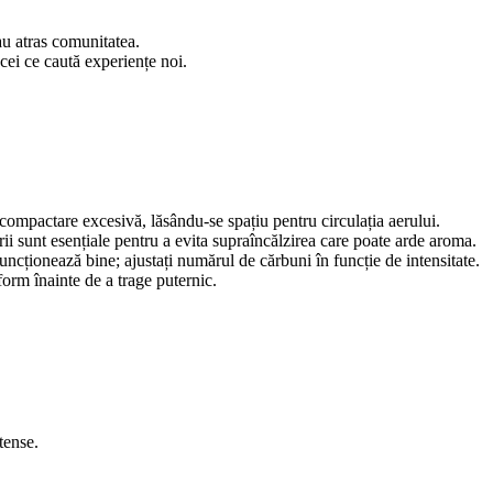
u atras comunitatea.
cei ce caută experiențe noi.
ompactare excesivă, lăsându-se spațiu pentru circulația aerului.
urii sunt esențiale pentru a evita supraîncălzirea care poate arde aroma.
cționează bine; ajustați numărul de cărbuni în funcție de intensitate.
form înainte de a trage puternic.
ntense.