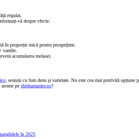
ăță regulat.
informați-vă despre efecte.
tă în proporție mică pentru prospețime.
 vanilie.
 preveni acumularea melasei.
ice
, sesiuni cu fum dens și varietate. Nu este cea mai potrivită opțiune p
de arome pe
shishamaster.ro/
!
narghilele în 2025