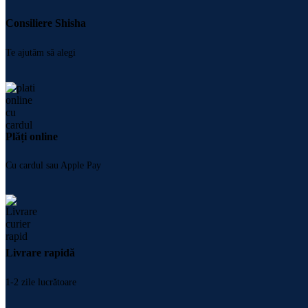
Consiliere Shisha
Te ajutăm să alegi
Plăți online
Cu cardul sau Apple Pay
Livrare rapidă
1-2 zile lucrătoare