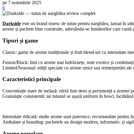
pe 7 noiembrie 2025
0
Darkside
este un brand rusesc de tutun pentru narghilea, lansat în ult
arome și pachete bine construite, adresându-se fumătorilor care caută gu
Tipuri și game
Classic: game de arome tradiționale și fruit blend-uri cu intensitate me
Fusion/Black: linii cu arome mai îndrăznețe, note exotice și combinați
Limited/Seasonal: ediții speciale cu arome unice sau reinterpretări ale
Caracteristici principale
Concentrație mare de melasă: oferă fum dens și persistență a aromei pe
Granulație consistentă: iar tutunul se așază uniform în bowl, facilitând
Intensitate ridicată: multe arome sunt puternice, recomandate pentru fu
Ambalare și branding: pachetele au design modern, informativ, și sigil
Arome populare