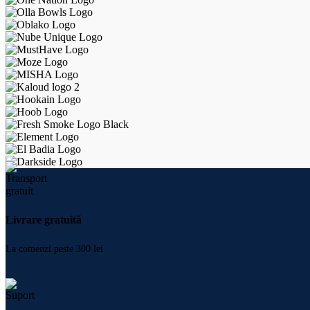
Livrare gratuită
La comenzi peste 300 lei