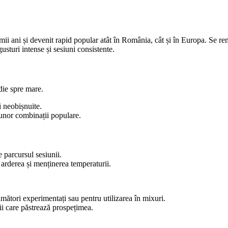
imii ani și devenit rapid popular atât în România, cât și în Europa. Se 
sturi intense și sesiuni consistente.
die spre mare.
i neobișnuite.
 unor combinații populare.
 parcursul sesiunii.
 arderea și menținerea temperaturii.
mători experimentați sau pentru utilizarea în mixuri.
ii care păstrează prospețimea.