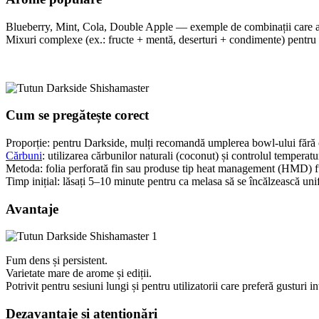
Blueberry, Mint, Cola, Double Apple — exemple de combinații care a
Mixuri complexe (ex.: fructe + mentă, deserturi + condimente) pentru 
Cum se pregătește corect
Proporție: pentru Darkside, mulți recomandă umplerea bowl-ului fără c
Cărbuni
: utilizarea cărbunilor naturali (coconut) și controlul temperat
Metoda: folia perforată fin sau produse tip heat management (HMD) fun
Timp inițial: lăsați 5–10 minute pentru ca melasa să se încălzească uni
Avantaje
Fum dens și persistent.
Varietate mare de arome și ediții.
Potrivit pentru sesiuni lungi și pentru utilizatorii care preferă gusturi i
Dezavantaje și atenționări