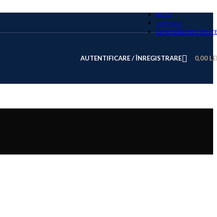
BLOG
CONTACT
ÎNTREBĂRI FRECVENT
AUTENTIFICARE / ÎNREGISTRARE
0,00
LE