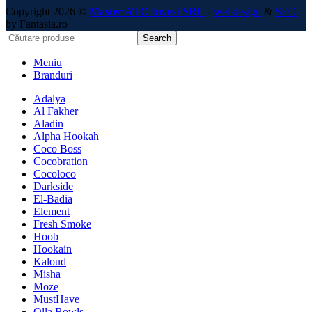
Copyright 2026 ©
Master ATC Invest SRL
-
webdesign
&
SEO
by Fantasia.ro
Search
Meniu
Branduri
Adalya
Al Fakher
Aladin
Alpha Hookah
Coco Boss
Cocobration
Cocoloco
Darkside
El-Badia
Element
Fresh Smoke
Hoob
Hookain
Kaloud
Misha
Moze
MustHave
Olla Bowls