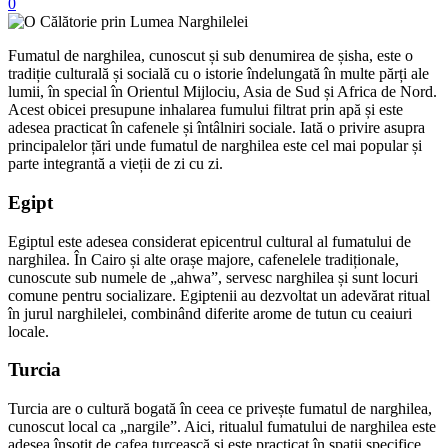
0
Fumatul de narghilea, cunoscut și sub denumirea de șisha, este o
tradiție culturală și socială cu o istorie îndelungată în multe părți ale
lumii, în special în Orientul Mijlociu, Asia de Sud și Africa de Nord.
Acest obicei presupune inhalarea fumului filtrat prin apă și este
adesea practicat în cafenele și întâlniri sociale. Iată o privire asupra
principalelor țări unde fumatul de narghilea este cel mai popular și
parte integrantă a vieții de zi cu zi.
Egipt
Egiptul este adesea considerat epicentrul cultural al fumatului de
narghilea. În Cairo și alte orașe majore, cafenelele tradiționale,
cunoscute sub numele de „ahwa”, servesc narghilea și sunt locuri
comune pentru socializare. Egiptenii au dezvoltat un adevărat ritual
în jurul narghilelei, combinând diferite arome de tutun cu ceaiuri
locale.
Turcia
Turcia are o cultură bogată în ceea ce privește fumatul de narghilea,
cunoscut local ca „nargile”. Aici, ritualul fumatului de narghilea este
adesea însoțit de cafea turcească și este practicat în spații specifice,