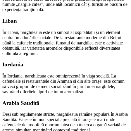
numite „nargile cafes”, unde atât localnicii cât și turiștii se bucură de
experiența tradițională.
Liban
În Liban, narghileaua este un simbol al ospitalității și un element
central în adunările sociale. De la restaurante moderne din Beirut
până la cafenele tradiționale, fumatul de narghilea este o activitate
obișnuită, iar varietatea aromelor disponibile reflectă diversitatea
culturală a regiunii.
Iordania
În Iordania, narghileaua este omniprezentă în viața socială. La
cafenelele și restaurantele din Amman și din alte orașe, este comun
să vezi grupuri de oameni socializând în jurul unei narghilele,
savurând diferitele tipuri de tutun aromatizat.
Arabia Saudită
Deși sub regulamente stricte, narghileaua rămâne populară în Arabia
Saudită. Ea este în mod special apreciată în orașele mari unde
cafenelele de lux oferă oportunitatea de a încerca o gamă variată de
arome, simultan menținând contextul tradițional.