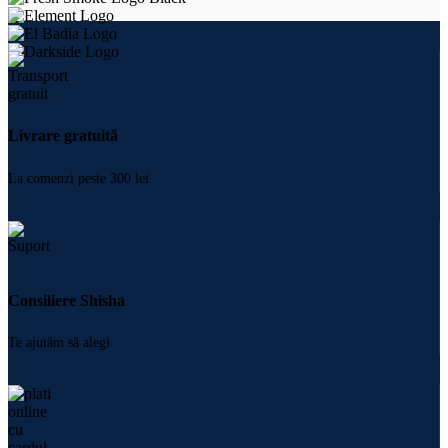
Livrare gratuită
La comenzi peste 300 lei
Consiliere Shisha
Te ajutăm să alegi