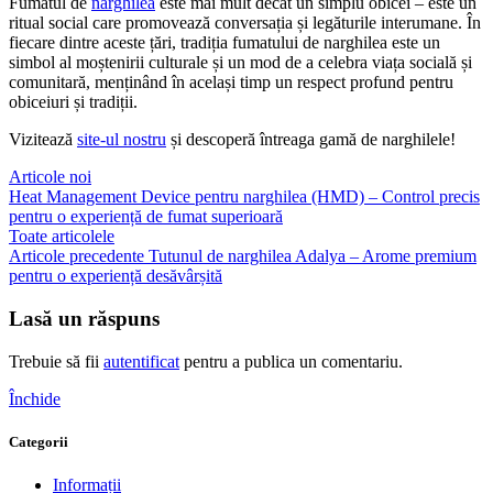
Fumatul de
narghilea
este mai mult decât un simplu obicei – este un
ritual social care promovează conversația și legăturile interumane. În
fiecare dintre aceste țări, tradiția fumatului de narghilea este un
simbol al moștenirii culturale și un mod de a celebra viața socială și
comunitară, menținând în același timp un respect profund pentru
obiceiuri și tradiții.
Vizitează
site-ul nostru
și descoperă întreaga gamă de narghilele!
Articole noi
Heat Management Device pentru narghilea (HMD) – Control precis
pentru o experiență de fumat superioară
Toate articolele
Articole precedente
Tutunul de narghilea Adalya – Arome premium
pentru o experiență desăvârșită
Lasă un răspuns
Trebuie să fii
autentificat
pentru a publica un comentariu.
Închide
Categorii
Informații