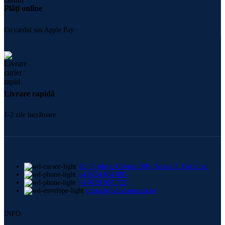
Plăți online
Cu cardul sau Apple Pay
Livrare rapidă
1-2 zile lucrătoare
Str. Frederic Chopin 30B, Sector 2, București
+4 0724 664 885
+4 0729 998 728
contact@shishamaster.ro
INFO