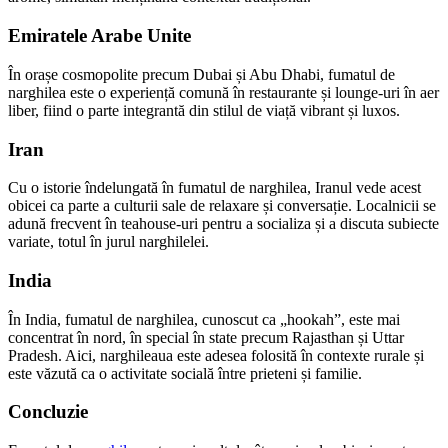
Emiratele Arabe Unite
În orașe cosmopolite precum Dubai și Abu Dhabi, fumatul de
narghilea este o experiență comună în restaurante și lounge-uri în aer
liber, fiind o parte integrantă din stilul de viață vibrant și luxos.
Iran
Cu o istorie îndelungată în fumatul de narghilea, Iranul vede acest
obicei ca parte a culturii sale de relaxare și conversație. Localnicii se
adună frecvent în teahouse-uri pentru a socializa și a discuta subiecte
variate, totul în jurul narghilelei.
India
În India, fumatul de narghilea, cunoscut ca „hookah”, este mai
concentrat în nord, în special în state precum Rajasthan și Uttar
Pradesh. Aici, narghileaua este adesea folosită în contexte rurale și
este văzută ca o activitate socială între prieteni și familie.
Concluzie