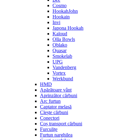
Cosmo
HookahJohn
Hookain
Invi
Japona Hookah
Kaloud
Olla Bowls
Oblako
Quasar
Smokelab
UPG
Vandenberg
Vortex
Werkbund
HMD
Apărătoare vânt
Aprinzător cărbuni
Arc furtun
Captator melasă
Clește cărbuni
Conectori
Coș transport cărbuni
Furculițe
Furtun narghilea