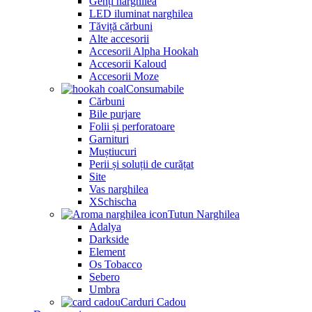
Genți narghilea
LED iluminat narghilea
Tăviță cărbuni
Alte accesorii
Accesorii Alpha Hookah
Accesorii Kaloud
Accesorii Moze
Consumabile
Cărbuni
Bile purjare
Folii și perforatoare
Garnituri
Muștiucuri
Perii și soluții de curățat
Site
Vas narghilea
XSchischa
Tutun Narghilea
Adalya
Darkside
Element
Os Tobacco
Sebero
Umbra
Carduri Cadou