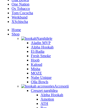
One Nation
Os Tobacco
Tom Cococha
Werkbund
XSchischa
Home
Shop
Narghilele
Aladin MVP
Alpha Hookah
El-Badia
Fresh Smoke
Hoob
Kaloud
Misha
MOZE
Nube Unique
Olla Bowls
Accesorii
Creuzet narghilea
Alpha Hookah
Amotion
ATH
Bee