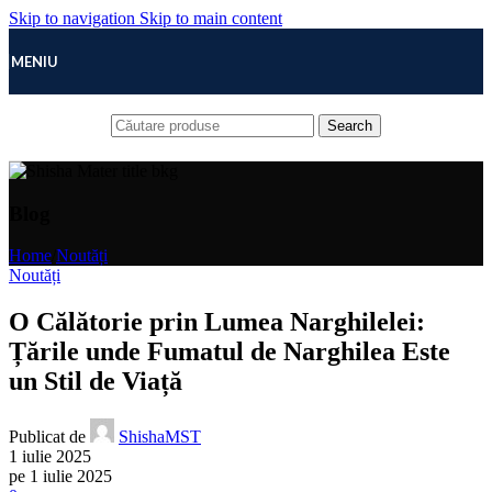
Skip to navigation
Skip to main content
MENIU
Search
Blog
Home
/
Noutăți
Noutăți
O Călătorie prin Lumea Narghilelei:
Țările unde Fumatul de Narghilea Este
un Stil de Viață
Publicat de
ShishaMST
1 iulie 2025
pe 1 iulie 2025