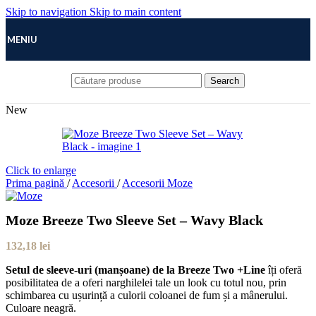
Skip to navigation
Skip to main content
MENIU
Search
New
Click to enlarge
Prima pagină
/
Accesorii
/
Accesorii Moze
Moze Breeze Two Sleeve Set – Wavy Black
132,18
lei
Setul de sleeve-uri (manșoane) de la Breeze Two +Line
îți oferă
posibilitatea de a oferi narghilelei tale un look cu totul nou, prin
schimbarea cu ușurință a culorii coloanei de fum și a mânerului.
Culoare neagră.