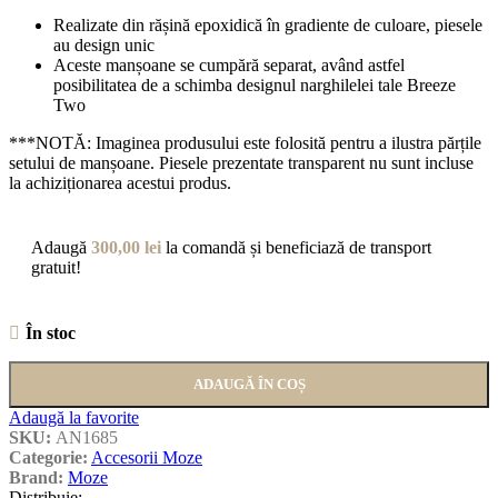
Realizate din rășină epoxidică în gradiente de culoare, piesele
au design unic
Aceste manșoane se cumpără separat, având astfel
posibilitatea de a schimba designul narghilelei tale Breeze
Two
***NOTĂ: Imaginea produsului este folosită pentru a ilustra părțile
setului de manșoane. Piesele prezentate transparent nu sunt incluse
la achiziționarea acestui produs.
Adaugă
300,00
lei
la comandă și beneficiază de transport
gratuit!
În stoc
ADAUGĂ ÎN COȘ
Adaugă la favorite
SKU:
AN1685
Categorie:
Accesorii Moze
Brand:
Moze
Distribuie: