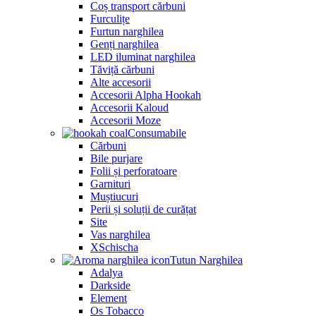
Coș transport cărbuni
Furculițe
Furtun narghilea
Genți narghilea
LED iluminat narghilea
Tăviță cărbuni
Alte accesorii
Accesorii Alpha Hookah
Accesorii Kaloud
Accesorii Moze
Consumabile
Cărbuni
Bile purjare
Folii și perforatoare
Garnituri
Muștiucuri
Perii și soluții de curățat
Site
Vas narghilea
XSchischa
Tutun Narghilea
Adalya
Darkside
Element
Os Tobacco