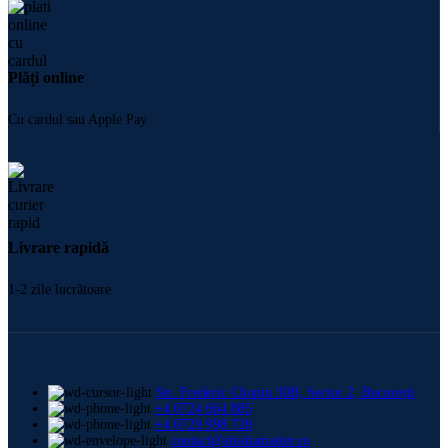
Plăți online
Cu cardul sau Apple Pay
Livrare rapidă
1-2 zile lucrătoare
Str. Frederic Chopin 30B, Sector 2, București
+4 0724 664 885
+4 0729 998 728
contact@shishamaster.ro