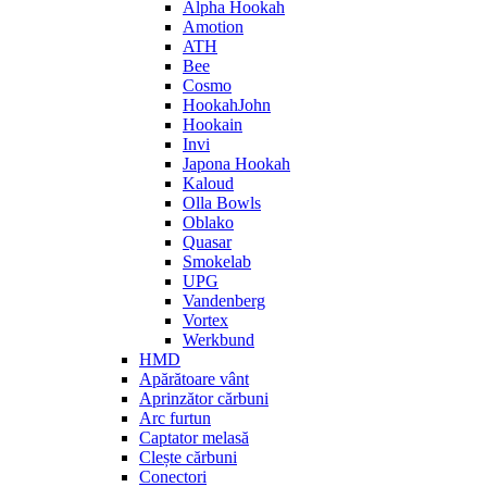
Alpha Hookah
Amotion
ATH
Bee
Cosmo
HookahJohn
Hookain
Invi
Japona Hookah
Kaloud
Olla Bowls
Oblako
Quasar
Smokelab
UPG
Vandenberg
Vortex
Werkbund
HMD
Apărătoare vânt
Aprinzător cărbuni
Arc furtun
Captator melasă
Clește cărbuni
Conectori