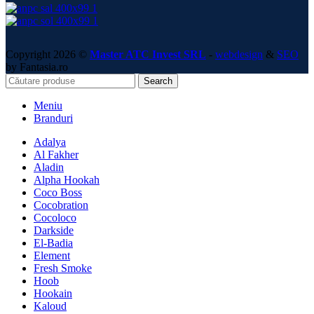
Copyright 2026 ©
Master ATC Invest SRL
-
webdesign
&
SEO
by Fantasia.ro
Search
Meniu
Branduri
Adalya
Al Fakher
Aladin
Alpha Hookah
Coco Boss
Cocobration
Cocoloco
Darkside
El-Badia
Element
Fresh Smoke
Hoob
Hookain
Kaloud