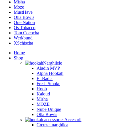
Misha
Moze
MustHave
Olla Bowls
One Nation
Os Tobacco
Tom Cococha
Werkbund
XSchischa
Home
Shop
Narghilele
Aladin MVP
Alpha Hookah
El-Badia
Fresh Smoke
Hoob
Kaloud
Misha
MOZE
Nube Unique
Olla Bowls
Accesorii
Creuzet narghilea