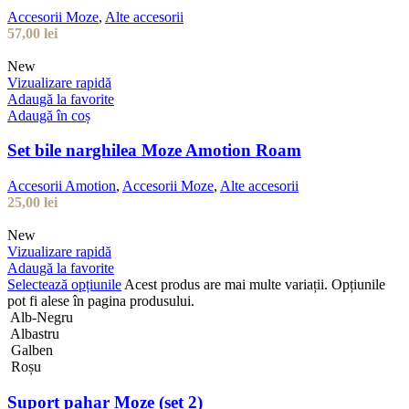
Accesorii Moze
,
Alte accesorii
57,00
lei
New
Vizualizare rapidă
Adaugă la favorite
Adaugă în coș
Set bile narghilea Moze Amotion Roam
Accesorii Amotion
,
Accesorii Moze
,
Alte accesorii
25,00
lei
New
Vizualizare rapidă
Adaugă la favorite
Selectează opțiunile
Acest produs are mai multe variații. Opțiunile
pot fi alese în pagina produsului.
Alb-Negru
Albastru
Galben
Roșu
Suport pahar Moze (set 2)