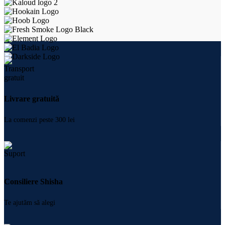
Livrare gratuită
La comenzi peste 300 lei
Consiliere Shisha
Te ajutăm să alegi