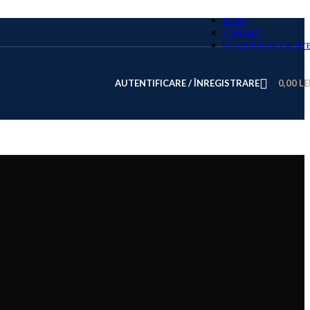
BLOG
CONTACT
ÎNTREBĂRI FRECVENT
AUTENTIFICARE / ÎNREGISTRARE
0,00
LE