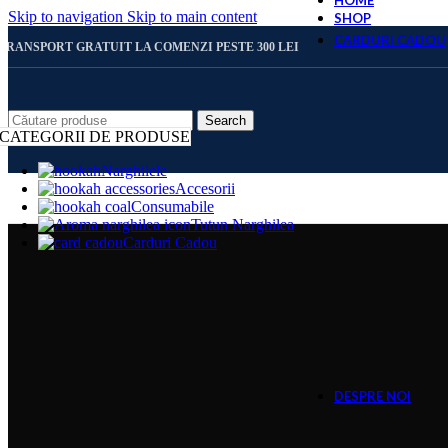
HOME
Skip to navigation
Skip to main content
SHOP
CARDURI CADOU
TRANSPORT GRATUIT LA COMENZI PESTE 300 LEI
CARD 
Search
CATEGORII DE PRODUSE
Narghilele
Accesorii
CARD 
Consumabile
Tutun Narghilea
Carduri Cadou
CARD 
CARD 
DESPRE NOI