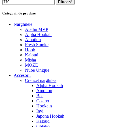
Filtrează
Categorii de produse
Narghilele
Aladin MVP
Alpha Hookah
Amotion
Fresh Smoke
Hoob
Kaloud
Misha
MOZE
Nube Unique
Accesorii
Creuzet narghilea
Alpha Hookah
Amotion
Bee
Cosmo
Hookain
Invi
Japona Hookah
Kaloud
Oblako