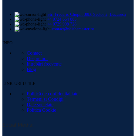
Str. Frederic Chopin 30B, Sector 2, București
+4 0724 664 885
+4 0729 998 728
contact@shishamaster.ro
INFO
Contact
Despre noi
Intrebări frecvente
Blog
LINK-URI UTILE
Politică de confidențialitate
Termeni și Condiții
Date societate
Politica Cookie
Social Media: