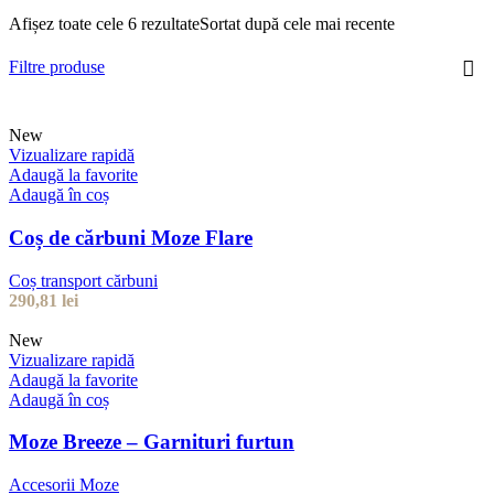
Afișez toate cele 6 rezultate
Sortat după cele mai recente
Filtre produse
New
Vizualizare rapidă
Adaugă la favorite
Adaugă în coș
Coș de cărbuni Moze Flare
Coș transport cărbuni
290,81
lei
New
Vizualizare rapidă
Adaugă la favorite
Adaugă în coș
Moze Breeze – Garnituri furtun
Accesorii Moze