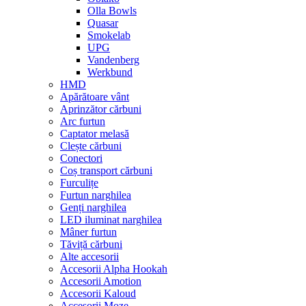
Olla Bowls
Quasar
Smokelab
UPG
Vandenberg
Werkbund
HMD
Apărătoare vânt
Aprinzător cărbuni
Arc furtun
Captator melasă
Clește cărbuni
Conectori
Coș transport cărbuni
Furculițe
Furtun narghilea
Genți narghilea
LED iluminat narghilea
Mâner furtun
Tăviță cărbuni
Alte accesorii
Accesorii Alpha Hookah
Accesorii Amotion
Accesorii Kaloud
Accesorii Moze