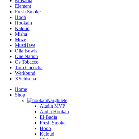
El-Badia
Element
Fresh Smoke
Hoob
Hookain
Kaloud
Misha
Moze
MustHave
Olla Bowls
One Nation
Os Tobacco
Tom Cococha
Werkbund
XSchischa
Home
Shop
Narghilele
Aladin MVP
Alpha Hookah
El-Badia
Fresh Smoke
Hoob
Kaloud