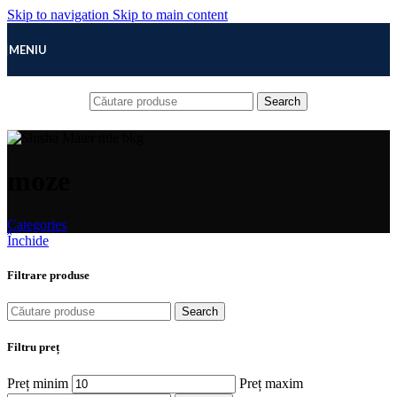
Skip to navigation
Skip to main content
MENIU
Search
moze
Categories
Închide
Filtrare produse
Search
Filtru preț
Preț minim
Preț maxim