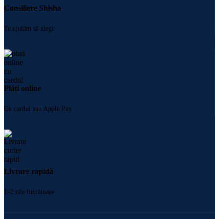
Consiliere Shisha
Te ajutăm să alegi
Plăți online
Cu cardul sau Apple Pay
Livrare rapidă
1-2 zile lucrătoare