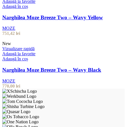
Adaugă la favorite
Adaugă în coș
Narghilea Moze Breeze Two – Wavy Yellow
MOZE
751,42
lei
New
Vizualizare rapidă
Adaugă la favorite
Adaugă în coș
Narghilea Moze Breeze Two – Wavy Black
MOZE
770,00
lei