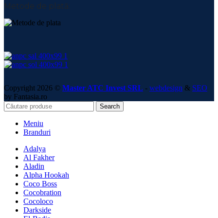
Metode de plată:
Copyright 2026 ©
Master ATC Invest SRL
-
webdesign
&
SEO
by Fantasia.ro
Search
Meniu
Branduri
Adalya
Al Fakher
Aladin
Alpha Hookah
Coco Boss
Cocobration
Cocoloco
Darkside