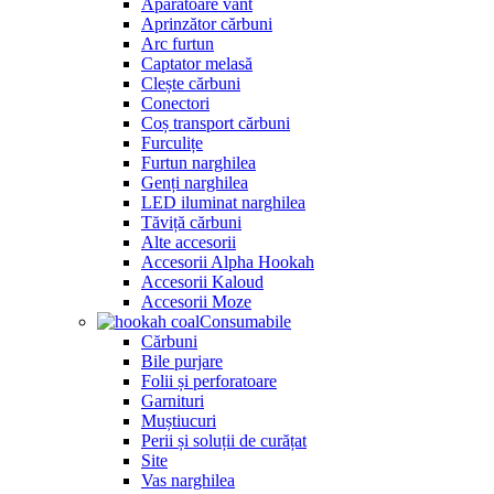
Apărătoare vânt
Aprinzător cărbuni
Arc furtun
Captator melasă
Clește cărbuni
Conectori
Coș transport cărbuni
Furculițe
Furtun narghilea
Genți narghilea
LED iluminat narghilea
Tăviță cărbuni
Alte accesorii
Accesorii Alpha Hookah
Accesorii Kaloud
Accesorii Moze
Consumabile
Cărbuni
Bile purjare
Folii și perforatoare
Garnituri
Muștiucuri
Perii și soluții de curățat
Site
Vas narghilea