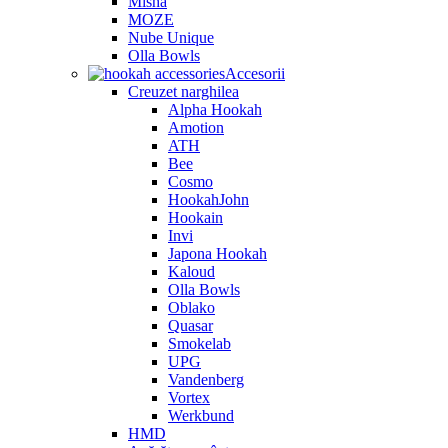
Misha
MOZE
Nube Unique
Olla Bowls
Accesorii
Creuzet narghilea
Alpha Hookah
Amotion
ATH
Bee
Cosmo
HookahJohn
Hookain
Invi
Japona Hookah
Kaloud
Olla Bowls
Oblako
Quasar
Smokelab
UPG
Vandenberg
Vortex
Werkbund
HMD