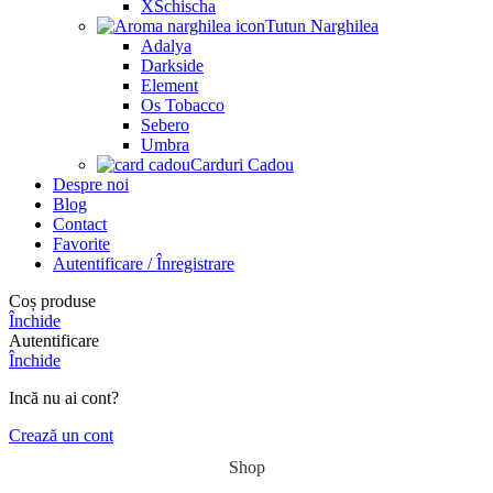
XSchischa
Tutun Narghilea
Adalya
Darkside
Element
Os Tobacco
Sebero
Umbra
Carduri Cadou
Despre noi
Blog
Contact
Favorite
Autentificare / Înregistrare
Coș produse
Închide
Autentificare
Închide
Incă nu ai cont?
Crează un cont
Shop