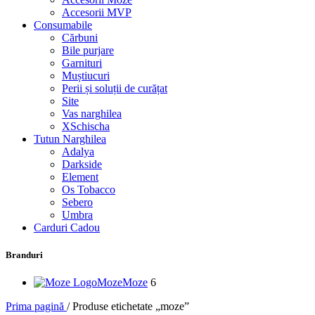
Accesorii MVP
Consumabile
Cărbuni
Bile purjare
Garnituri
Muștiucuri
Perii și soluții de curățat
Site
Vas narghilea
XSchischa
Tutun Narghilea
Adalya
Darkside
Element
Os Tobacco
Sebero
Umbra
Carduri Cadou
Branduri
Moze
Moze
6
Prima pagină
/
Produse etichetate „moze”