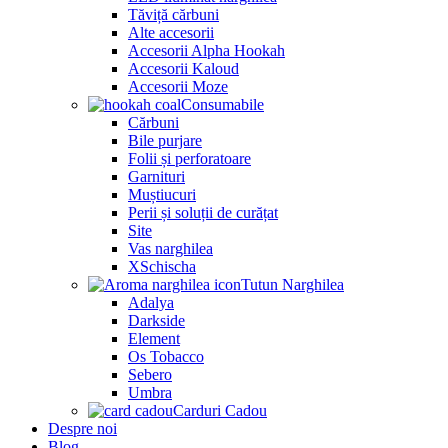
Tăviță cărbuni
Alte accesorii
Accesorii Alpha Hookah
Accesorii Kaloud
Accesorii Moze
Consumabile
Cărbuni
Bile purjare
Folii și perforatoare
Garnituri
Muștiucuri
Perii și soluții de curățat
Site
Vas narghilea
XSchischa
Tutun Narghilea
Adalya
Darkside
Element
Os Tobacco
Sebero
Umbra
Carduri Cadou
Despre noi
Blog