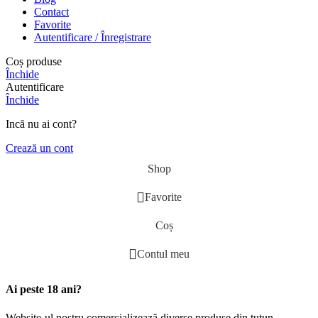
Contact
Favorite
Autentificare / Înregistrare
Coș produse
Închide
Autentificare
Închide
Incă nu ai cont?
Crează un cont
Shop
Favorite
Coș
Contul meu
Ai peste 18 ani?
Website-ul nostru comercializează diverse produse din tutun,