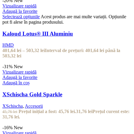
-20%
New
Vizualizare rapidă
Adaugă la favorite
Selectează opțiunile
Acest produs are mai multe variații. Opțiunile
pot fi alese în pagina produsului.
Kaloud Lotus® III Aluminiu
HMD
401,64
lei
–
503,32
lei
Interval de prețuri: 401,64 lei până la
503,32 lei
-31%
New
Vizualizare rapidă
Adaugă la favorite
Adaugă în coș
XSchischa Gold Sparkle
XSchischa
,
Accesorii
Prețul inițial a fost: 45,76 lei.
31,76
lei
Prețul curent este:
45,76
lei
31,76 lei.
-16%
New
Vizualizare rapidă