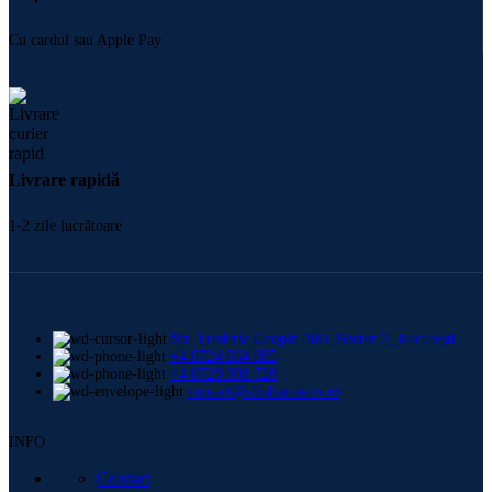
Cu cardul sau Apple Pay
Livrare rapidă
1-2 zile lucrătoare
Str. Frederic Chopin 30B, Sector 2, București
+4 0724 664 885
+4 0729 998 728
contact@shishamaster.ro
INFO
Contact