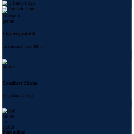
Livrare gratuită
La comenzi peste 300 lei
Consiliere Shisha
Te ajutăm să alegi
Plăți online