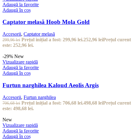
Adaugă la favorite
Adaugă în coș
Captator melasă Hoob Mola Gold
Accesorii
,
Captator melasă
Prețul inițial a fost: 299,96 lei.
252,96
lei
Prețul curent
299,96
lei
este: 252,96 lei.
-29%
New
Vizualizare rapidă
Adaugă la favorite
Adaugă în coș
Furtun narghilea Kaloud Aeolis Argis
Accesorii
,
Furtun narghilea
Prețul inițial a fost: 706,68 lei.
498,68
lei
Prețul curent
706,68
lei
este: 498,68 lei.
New
Vizualizare rapidă
Adaugă la favorite
Adaugă în coș