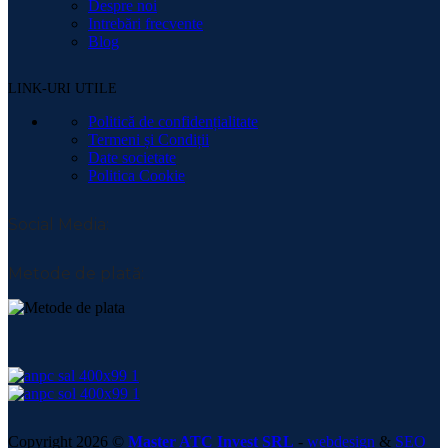
Despre noi
Intrebări frecvente
Blog
LINK-URI UTILE
Politică de confidențialitate
Termeni și Condiții
Date societate
Politica Cookie
Social Media:
Metode de plată:
Copyright 2026 ©
Master ATC Invest SRL
-
webdesign
&
SEO