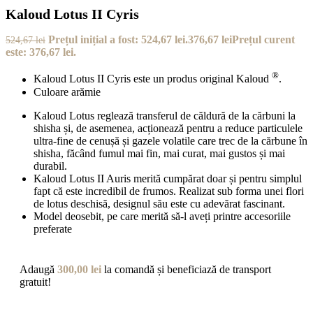
Kaloud Lotus II Cyris
Prețul inițial a fost: 524,67 lei.
376,67
lei
Prețul curent
524,67
lei
este: 376,67 lei.
®
Kaloud Lotus II Cyris este un produs original Kaloud
.
Culoare arămie
Kaloud Lotus reglează transferul de căldură de la cărbuni la
shisha și, de asemenea, acționează pentru a reduce particulele
ultra-fine de cenușă și gazele volatile care trec de la cărbune în
shisha, făcând fumul mai fin, mai curat, mai gustos și mai
durabil.
Kaloud Lotus II Auris merită cumpărat doar și pentru simplul
fapt că este incredibil de frumos. Realizat sub forma unei flori
de lotus deschisă, designul său este cu adevărat fascinant.
Model deosebit, pe care merită să-l aveți printre accesoriile
preferate
Adaugă
300,00
lei
la comandă și beneficiază de transport
gratuit!