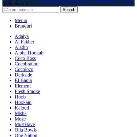
by Fantasia.ro
Search
Meniu
Branduri
Adalya
Al Fakher
Aladin
Alpha Hookah
Coco Boss
Cocobration
Cocoloco
Darkside
El-Badia
Element
Fresh Smoke
Hoob
Hookain
Kaloud
Misha
Moze
MustHave
Olla Bowls
One Nation