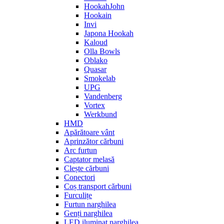
HookahJohn
Hookain
Invi
Japona Hookah
Kaloud
Olla Bowls
Oblako
Quasar
Smokelab
UPG
Vandenberg
Vortex
Werkbund
HMD
Apărătoare vânt
Aprinzător cărbuni
Arc furtun
Captator melasă
Clește cărbuni
Conectori
Coș transport cărbuni
Furculițe
Furtun narghilea
Genți narghilea
LED iluminat narghilea