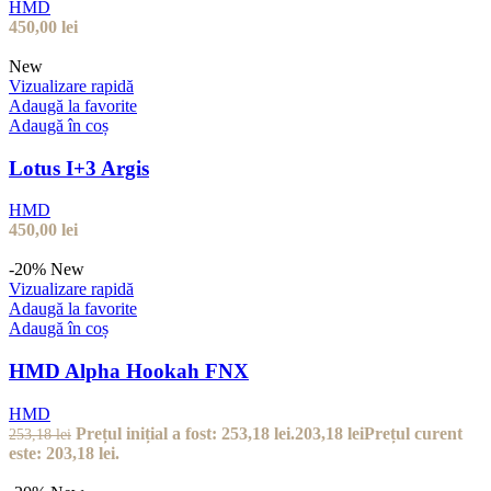
HMD
450,00
lei
New
Vizualizare rapidă
Adaugă la favorite
Adaugă în coș
Lotus I+3 Argis
HMD
450,00
lei
-20%
New
Vizualizare rapidă
Adaugă la favorite
Adaugă în coș
HMD Alpha Hookah FNX
HMD
Prețul inițial a fost: 253,18 lei.
203,18
lei
Prețul curent
253,18
lei
este: 203,18 lei.