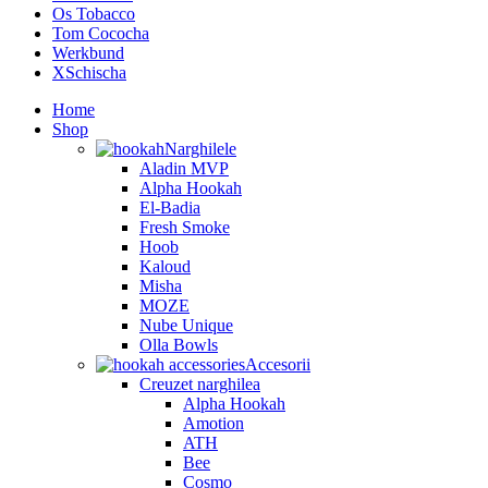
Os Tobacco
Tom Cococha
Werkbund
XSchischa
Home
Shop
Narghilele
Aladin MVP
Alpha Hookah
El-Badia
Fresh Smoke
Hoob
Kaloud
Misha
MOZE
Nube Unique
Olla Bowls
Accesorii
Creuzet narghilea
Alpha Hookah
Amotion
ATH
Bee
Cosmo