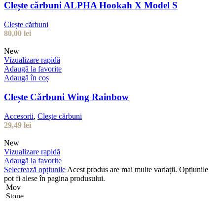
Clește cărbuni ALPHA Hookah X Model S
Clește cărbuni
80,00
lei
New
Vizualizare rapidă
Adaugă la favorite
Adaugă în coș
Clește Cărbuni Wing Rainbow
Accesorii
,
Clește cărbuni
29,49
lei
New
Vizualizare rapidă
Adaugă la favorite
Selectează opțiunile
Acest produs are mai multe variații. Opțiunile
pot fi alese în pagina produsului.
Mov
Stone
Verde închis