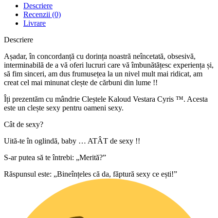
Descriere
Recenzii (0)
Livrare
Descriere
Așadar, în concordanță cu dorința noastră neîncetată, obsesivă,
interminabilă de a vă oferi lucruri care vă îmbunătățesc experiența și,
să fim sinceri, am dus frumusețea la un nivel mult mai ridicat, am
creat cel mai minunat clește de cărbuni din lume !!
Îți prezentăm cu mândrie Cleștele Kaloud Vestara Cyris ™. Acesta
este un clește sexy pentru oameni sexy.
Cât de sexy?
Uită-te în oglindă, baby … ATÂT de sexy !!
S-ar putea să te întrebi: „Merită?”
Răspunsul este: „Bineînțeles că da, făptură sexy ce ești!”