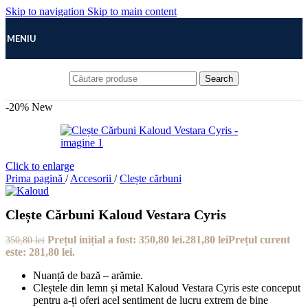
Skip to navigation
Skip to main content
MENIU
Search
-20%
New
Click to enlarge
Prima pagină
/
Accesorii
/
Clește cărbuni
Clește Cărbuni Kaloud Vestara Cyris
Prețul inițial a fost: 350,80 lei.
281,80
lei
Prețul curent
350,80
lei
este: 281,80 lei.
Nuanță de bază – arămie.
Cleștele din lemn și metal Kaloud Vestara Cyris este conceput
pentru a-ți oferi acel sentiment de lucru extrem de bine