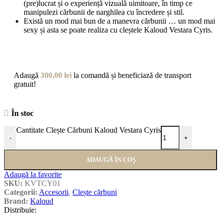
(pre)lucrat și o experiență vizuală uimitoare, în timp ce
manipulezi cărbunii de narghilea cu încredere și stil.
Există un mod mai bun de a manevra cărbunii … un mod mai
sexy și asta se poate realiza cu cleștele Kaloud Vestara Cyris.
Adaugă
300,00
lei
la comandă și beneficiază de transport
gratuit!
În stoc
Cantitate Clește Cărbuni Kaloud Vestara Cyris
-
+
ADAUGĂ ÎN COȘ
Adaugă la favorite
SKU:
KVTCY01
Categorii:
Accesorii
,
Clește cărbuni
Brand:
Kaloud
Distribuie: