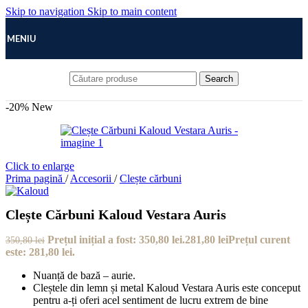
Skip to navigation
Skip to main content
MENIU
Search
-20%
New
Click to enlarge
Prima pagină
/
Accesorii
/
Clește cărbuni
Clește Cărbuni Kaloud Vestara Auris
Prețul inițial a fost: 350,80 lei.
281,80
lei
Prețul curent
350,80
lei
este: 281,80 lei.
Nuanță de bază – aurie.
Cleștele din lemn și metal Kaloud Vestara Auris este conceput
pentru a-ți oferi acel sentiment de lucru extrem de bine