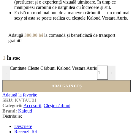
(pre)lucrat și o experiență vizuală uimitoare, în timp ce
manipulezi cărbunii de narghilea cu încredere și stil.
Există un mod mai bun de a manevra cărbunii … un mod mai
sexy și asta se poate realiza cu cleștele Kaloud Vestara Auris.
Adaugă
300,00
lei
la comandă și beneficiază de transport
gratuit!
În stoc
Cantitate Clește Cărbuni Kaloud Vestara Auris
-
+
ADAUGĂ ÎN COȘ
Adaugă la favorite
SKU:
KVTAU01
Categorii:
Accesorii
,
Clește cărbuni
Brand:
Kaloud
Distribuie:
Descriere
Recenzii (0)