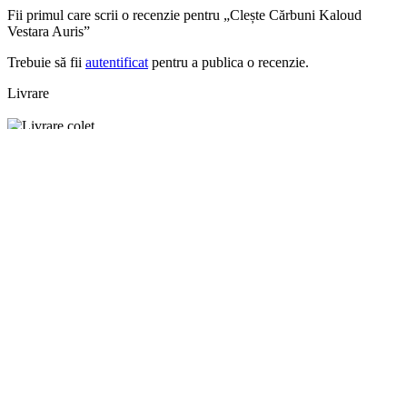
Fii primul care scrii o recenzie pentru „Clește Cărbuni Kaloud
Vestara Auris”
Trebuie să fii
autentificat
pentru a publica o recenzie.
Livrare
Costul Livrarii
25 lei (TVA inclus) pentru livrarile efectuate pe teritoriul
României
Livrare gratuită pentru comenzi ce depășesc 300 lei (TVA
inclus)
Timpul estimat de livrare
1-2 zile lucrătoare prin curier rapid
Returnarea produselor