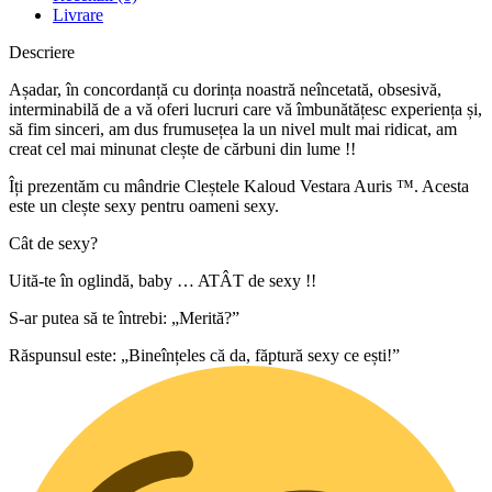
Livrare
Descriere
Așadar, în concordanță cu dorința noastră neîncetată, obsesivă,
interminabilă de a vă oferi lucruri care vă îmbunătățesc experiența și,
să fim sinceri, am dus frumusețea la un nivel mult mai ridicat, am
creat cel mai minunat clește de cărbuni din lume !!
Îți prezentăm cu mândrie Cleștele Kaloud Vestara Auris ™. Acesta
este un clește sexy pentru oameni sexy.
Cât de sexy?
Uită-te în oglindă, baby … ATÂT de sexy !!
S-ar putea să te întrebi: „Merită?”
Răspunsul este: „Bineînțeles că da, făptură sexy ce ești!”