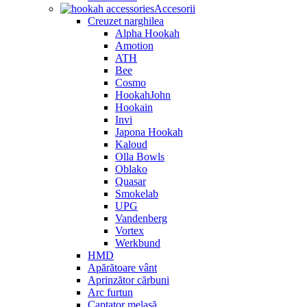
Genți narghilea
LED iluminat narghilea
Tăviță cărbuni
Alte accesorii
Accesorii Alpha Hookah
Accesorii Kaloud
Accesorii Moze
Consumabile
Cărbuni
Bile purjare
Folii și perforatoare
Garnituri
Muștiucuri
Perii și soluții de curățat
Site
Vas narghilea
XSchischa
Tutun Narghilea
Adalya
Darkside
Element
Os Tobacco
Sebero
Umbra
Carduri Cadou