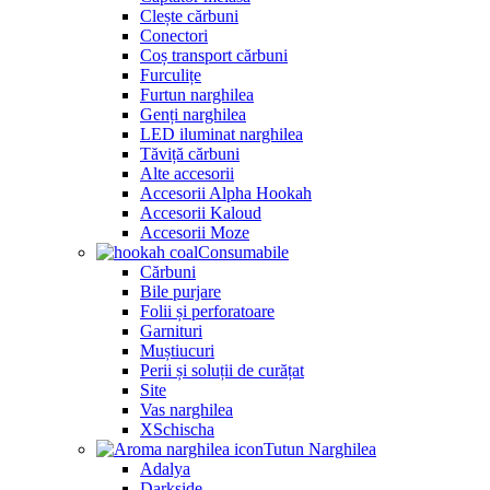
Despre noi
Blog
Contact
Favorite
Autentificare / Înregistrare
Coș produse
Închide
Autentificare
Închide
Incă nu ai cont?
Crează un cont
Shop
Favorite
Coș
Contul meu
Ai peste 18 ani?