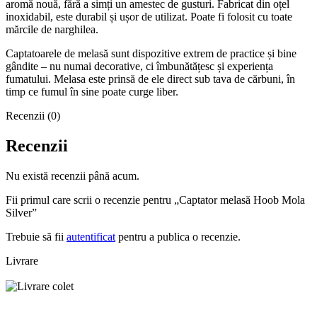
inclus)
Timpul estimat de livrare
1-2 zile lucrătoare prin curier rapid
Returnarea produselor
Click
'aici'
pentru a consulta
Termeni și Condiții
Produse similare
-11%
New
Vizualizare rapidă
Adaugă la favorite
Adaugă în coș
Hoob LED iluminat narghilea RGB