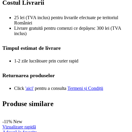
Accesorii
,
LED iluminat narghilea
Prețul inițial a fost: 91,51 lei.
81,51
lei
Prețul curent este:
91,51
lei
81,51 lei.
-15%
New
Vizualizare rapidă
Adaugă la favorite
Adaugă în coș
Hoob Rucsac pentru narghilea
Accesorii
,
Genți narghilea
Prețul inițial a fost: 503,32 lei.
428,32
lei
Prețul curent
503,32
lei
este: 428,32 lei.
-31%
New
Vizualizare rapidă
Adaugă la favorite
Adaugă în coș
XSchischa White Sparkle
XSchischa
,
Accesorii
Prețul inițial a fost: 45,76 lei.
31,76
lei
Prețul curent este:
45,76
lei
31,76 lei.