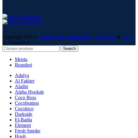
Olla Bowls
One Nation
Os Tobacco
Tom Cococha
Werkbund
XSchischa
Home
Shop
Narghilele
Aladin MVP
Alpha Hookah
El-Badia
Fresh Smoke
Hoob
Kaloud
Misha
MOZE
Nube Unique
Olla Bowls
Accesorii
Creuzet narghilea
Alpha Hookah
Amotion
ATH