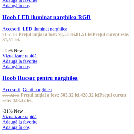
-31%
New
Vizualizare rapidă
Adaugă la favorite
Adaugă în coș
XSchischa Silver Sparkle
XSchischa
,
Accesorii
Prețul inițial a fost: 45,76 lei.
31,76
lei
Prețul curent este:
45,76
lei
31,76 lei.
-31%
New
Vizualizare rapidă
Adaugă la favorite
Adaugă în coș
XSchischa Pink Sparkle
XSchischa
,
Accesorii
Prețul inițial a fost: 45,76 lei.
31,76
lei
Prețul curent este:
45,76
lei
31,76 lei.
-31%
New