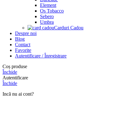
Website-ul nostru comercializează diverse produse din tutun,
interzise persoanelor sub 18 ani.
Acces interzis
Accesul tău a fost restricționat din cauza vârstei.
Am 18 ani sau mai mult
Am sub 18 ani