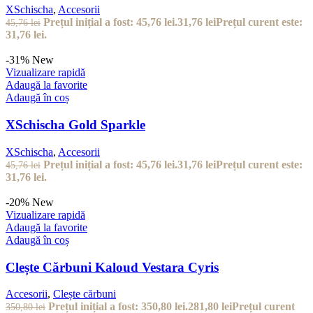
Adaugă în coș
Clește Cărbuni Kaloud Vestara Argis
Accesorii
,
Clește cărbuni
Prețul inițial a fost: 350,80 lei.
281,80
lei
Prețul curent
350,80
lei
este: 281,80 lei.