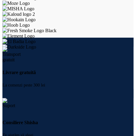
Plăți online
Cu cardul sau Apple Pay
Livrare rapidă
1-2 zile lucrătoare
Str. Frederic Chopin 30B, Sector 2, București
+4 0724 664 885
+4 0729 998 728
contact@shishamaster.ro
INFO