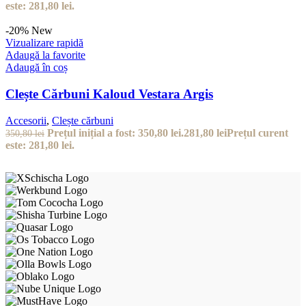
Livrare gratuită
La comenzi peste 300 lei
Consiliere Shisha
Te ajutăm să alegi