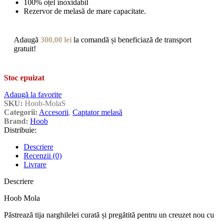
fumatului. Melasa este prinsă de ele direct sub tava de cărbuni, în
timp ce fumul în sine poate curge liber.
Recenzii (0)
Recenzii
Nu există recenzii până acum.
Fii primul care scrii o recenzie pentru „Captator melasă Hoob Mola
Silver”
Trebuie să fii
autentificat
pentru a publica o recenzie.
Livrare
Costul Livrarii
25 lei (TVA inclus) pentru livrarile efectuate pe teritoriul
României
Livrare gratuită pentru comenzi ce depășesc 300 lei (TVA