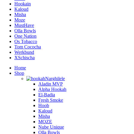
Bee
Cosmo
HookahJohn
Hookain
Invi
Japona Hookah
Kaloud
Olla Bowls
Oblako
Quasar
Smokelab
UPG
Vandenberg
Vortex
Werkbund
HMD
Apărătoare vânt
Aprinzător cărbuni
Arc furtun
Captator melasă
Clește cărbuni
Conectori
Coș transport cărbuni
Furculițe
Furtun narghilea