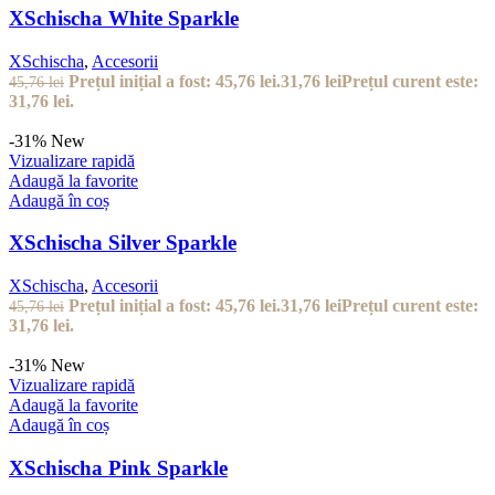
Vizualizare rapidă
Adaugă la favorite
Adaugă în coș
XSchischa Gold Sparkle
XSchischa
,
Accesorii
Prețul inițial a fost: 45,76 lei.
31,76
lei
Prețul curent este:
45,76
lei
31,76 lei.
-20%
New
Vizualizare rapidă
Adaugă la favorite
Adaugă în coș
Clește Cărbuni Kaloud Vestara Cyris
Accesorii
,
Clește cărbuni
Prețul inițial a fost: 350,80 lei.
281,80
lei
Prețul curent
350,80
lei
este: 281,80 lei.
-20%
New
Vizualizare rapidă
Adaugă la favorite