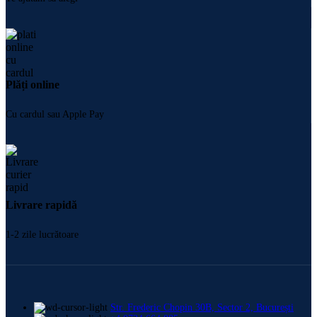
Contact
Despre noi
Intrebări frecvente
Blog
LINK-URI UTILE
Politică de confidențialitate
Termeni și Condiții
Date societate
Politica Cookie
Social Media:
Metode de plată: