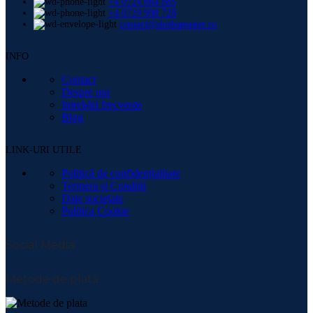
Copyright 2026 ©
Master ATC Invest SRL
-
webdesign
&
SEO
by Fantasia.ro
Search
Meniu
Branduri
Adalya
Al Fakher
Aladin
Alpha Hookah
Coco Boss
Cocobration
Cocoloco
Darkside
El-Badia
Element
Fresh Smoke
Hoob
Hookain
Kaloud
Misha
Moze
MustHave