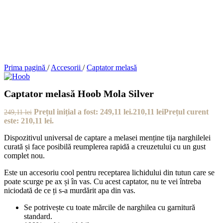
gratuit!
Stoc epuizat
Adaugă la favorite
SKU:
Hoob-MolaS
Categorii:
Accesorii
,
Captator melasă
Brand:
Hoob
Distribuie:
Descriere
Recenzii (0)
Livrare
Descriere
Hoob Mola
Păstrează tija narghilelei curată și pregătită pentru un creuzet nou cu
aromă nouă, fără a simți un amestec de gusturi. Fabricat din oțel
inoxidabil, este durabil și ușor de utilizat. Poate fi folosit cu toate
mărcile de narghilea.
Captatoarele de melasă sunt dispozitive extrem de practice și bine
gândite – nu numai decorative, ci îmbunătățesc și experiența