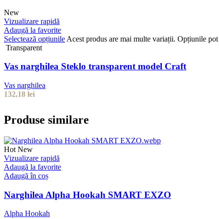
New
Vizualizare rapidă
Adaugă la favorite
Selectează opțiunile
Acest produs are mai multe variații. Opțiunile pot 
Transparent
Vas narghilea Steklo transparent model Craft
Vas narghilea
132,18
lei
Produse similare
Hot
New
Vizualizare rapidă
Adaugă la favorite
Adaugă în coș
Narghilea Alpha Hookah SMART EXZO
Alpha Hookah