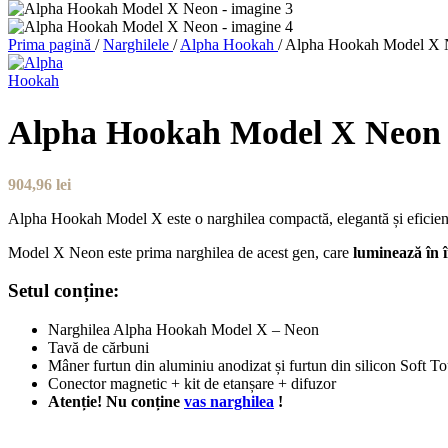
Prima pagină
/
Narghilele
/
Alpha Hookah
/
Alpha Hookah Model X 
Alpha Hookah Model X Neon
904,96
lei
Alpha Hookah Model X este o narghilea compactă, elegantă și eficientă,
Model X Neon este prima narghilea de acest gen, care
luminează în 
Setul conține:
Narghilea Alpha Hookah Model X – Neon
Tavă de cărbuni
Mâner furtun din aluminiu anodizat și furtun din silicon Soft T
Conector magnetic + kit de etanșare + difuzor
Atenție! Nu conține
vas narghilea
!