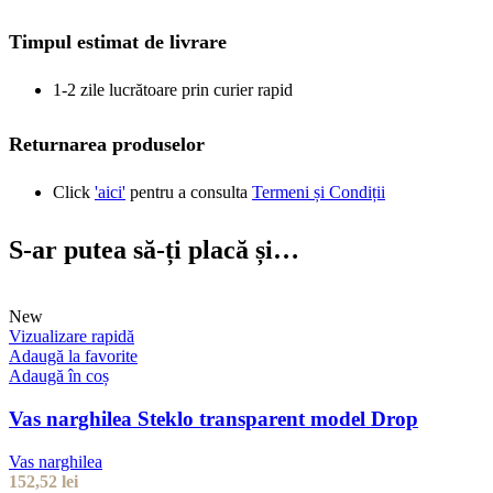
Timpul estimat de livrare
1-2 zile lucrătoare prin curier rapid
Returnarea produselor
Click
'aici'
pentru a consulta
Termeni și Condiții
S-ar putea să-ți placă și…
New
Vizualizare rapidă
Adaugă la favorite
Adaugă în coș
Vas narghilea Steklo transparent model Drop
Vas narghilea
152,52
lei