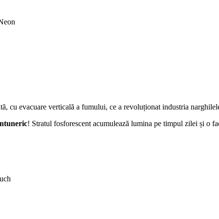
Neon
 cu evacuare verticală a fumului, ce a revoluționat industria narghilele
întuneric
! Stratul fosforescent acumulează lumina pe timpul zilei și o fac
ouch