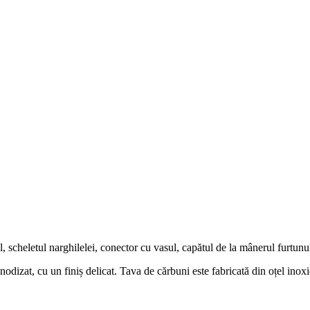
, scheletul narghilelei, conector cu vasul, capătul de la mânerul furtunulu
odizat, cu un finiș delicat. Tava de cărbuni este fabricată din oțel inoxi