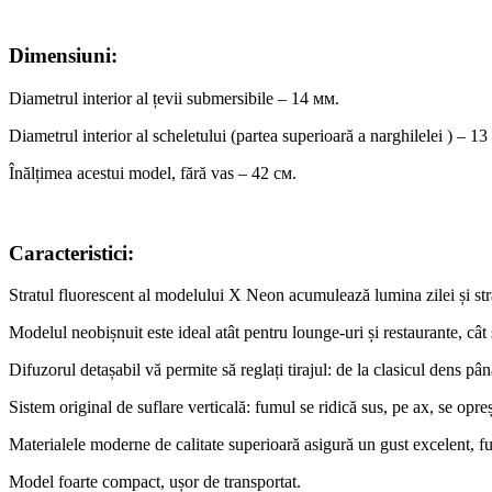
Dimensiuni:
Diametrul interior al țevii submersibile – 14 мм.
Diametrul interior al scheletului (partea superioară a narghilelei ) – 13
Înălțimea acestui model, fără vas – 42 см.
Caracteristici:
Stratul fluorescent al modelului X Neon acumulează lumina zilei și stră
Modelul neobișnuit este ideal atât pentru lounge-uri și restaurante, cât 
Difuzorul detașabil vă permite să reglați tirajul: de la clasicul dens pân
Sistem original de suflare verticală: fumul se ridică sus, pe ax, se opre
Materialele moderne de calitate superioară asigură un gust excelent, fuma
Model foarte compact, ușor de transportat.