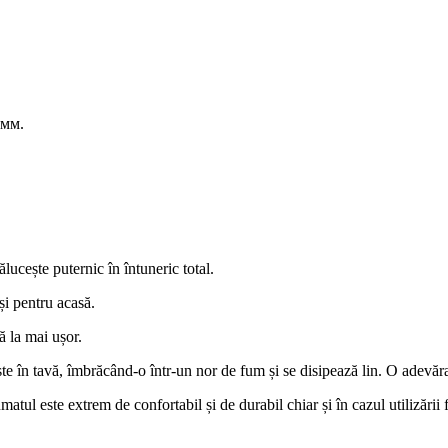
 мм.
lucește puternic în întuneric total.
și pentru acasă.
ă la mai ușor.
ște în tavă, îmbrăcând-o într-un nor de fum și se disipează lin. O adevăra
tul este extrem de confortabil și de durabil chiar și în cazul utilizării 