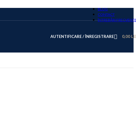
BLOG
CONTACT
ÎNTREBĂRI FRECVENT
AUTENTIFICARE / ÎNREGISTRARE
0,00
LE