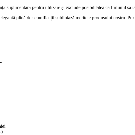
ă suplimentară pentru utilizare și exclude posibilitatea ca furtunul să i
elegantă plină de semnificații subliniază meritele produsului nostru. Pur 
”
iei
s)