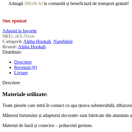
Adaugă
300,00
lei
la comandă și beneficiază de transport gratuit!
Stoc epuizat
Adaugă la favorite
SKU:
ahX-Neon
Categorii:
Alpha Hookah
,
Narghilele
Brand:
Alpha Hookah
Distribuie:
Descriere
Recenzii (0)
Livrare
Descriere
Materiale utilizate:
Toate piesele care intră în contact cu apa (țeava submersibilă, difuzorul
Mânerul furtunului și adaptorul decorativ sunt fabricate din aluminiu an
Material de bază și conector – poliacetal german.