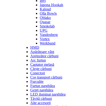
Invi
Japona Hookah
Kaloud
Olla Bowls
Oblako
Quasar
Smokelab
UPG
Vandenberg
Vortex
Werkbund
HMD
Apărătoare vânt
Aprinzător cărbuni
Arc furtun
Captator melasă
Clește cărbuni
Conectori
Coș transport cărbuni
Furculițe
Furtun narghilea
Genți narghilea
LED iluminat narghilea
Tăviță cărbuni
Alte accesorii