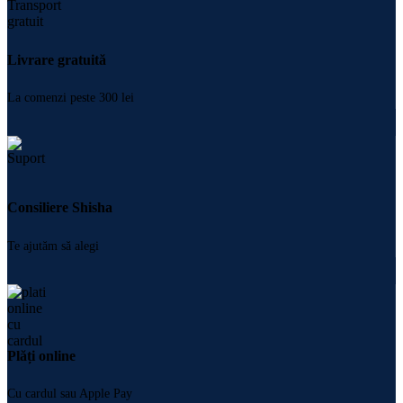
Livrare gratuită
La comenzi peste 300 lei
Consiliere Shisha
Te ajutăm să alegi
Plăți online
Cu cardul sau Apple Pay