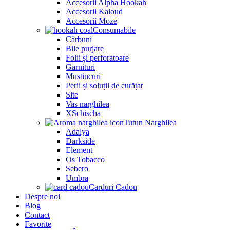
Accesorii Alpha Hookah
Accesorii Kaloud
Accesorii Moze
Consumabile
Cărbuni
Bile purjare
Folii și perforatoare
Garnituri
Muștiucuri
Perii și soluții de curățat
Site
Vas narghilea
XSchischa
Tutun Narghilea
Adalya
Darkside
Element
Os Tobacco
Sebero
Umbra
Carduri Cadou
Despre noi
Blog
Contact
Favorite