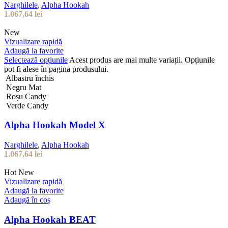
Narghilele
,
Alpha Hookah
1.067,64
lei
New
Vizualizare rapidă
Adaugă la favorite
Selectează opțiunile
Acest produs are mai multe variații. Opțiunile
pot fi alese în pagina produsului.
Albastru închis
Negru Mat
Roșu Candy
Verde Candy
Alpha Hookah Model X
Narghilele
,
Alpha Hookah
1.067,64
lei
Hot
New
Vizualizare rapidă
Adaugă la favorite
Adaugă în coș
Alpha Hookah BEAT