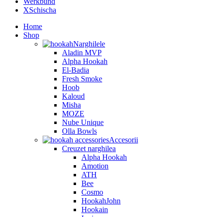
Werkbund
XSchischa
Home
Shop
Narghilele
Aladin MVP
Alpha Hookah
El-Badia
Fresh Smoke
Hoob
Kaloud
Misha
MOZE
Nube Unique
Olla Bowls
Accesorii
Creuzet narghilea
Alpha Hookah
Amotion
ATH
Bee
Cosmo
HookahJohn
Hookain