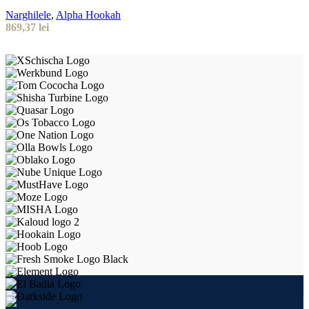
Narghilele
,
Alpha Hookah
869,37
lei