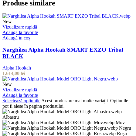
Produse similare
New
Vizualizare rapidă
Adaugă la favorite
Adaugă în coș
Narghilea Alpha Hookah SMART EXZO Tribal
BLACK
Alpha Hookah
1.614,00
lei
New
Vizualizare rapidă
Adaugă la favorite
Selectează opțiunile
Acest produs are mai multe variații. Opțiunile
pot fi alese în pagina produsului.
Albastru
Mov
Negru
Roșu