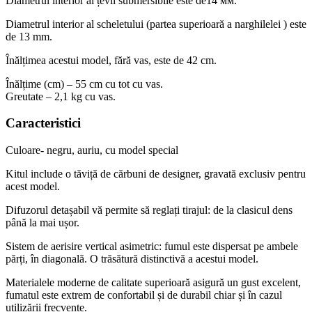
Diametrul interior al țevii submersibile este de14 мм.
Diametrul interior al scheletului (partea superioară a narghilelei ) este
de 13 mm.
Înălțimea acestui model, fără vas, este de 42 cm.
Înălțime (cm) – 55 cm cu tot cu vas.
Greutate – 2,1 kg cu vas.
Caracteristici
Culoare- negru, auriu, cu model special
Kitul include o tăviță de cărbuni de designer, gravată exclusiv pentru
acest model.
Difuzorul detașabil vă permite să reglați tirajul: de la clasicul dens
până la mai ușor.
Sistem de aerisire vertical asimetric: fumul este dispersat pe ambele
părți, în diagonală. O trăsătură distinctivă a acestui model.
Materialele moderne de calitate superioară asigură un gust excelent,
fumatul este extrem de confortabil și de durabil chiar și în cazul
utilizării frecvente.