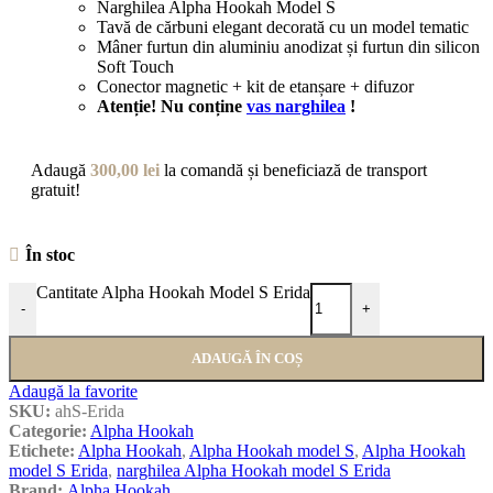
Narghilea Alpha Hookah Model S
Tavă de cărbuni elegant decorată cu un model tematic
Mâner furtun din aluminiu anodizat și furtun din silicon
Soft Touch
Conector magnetic + kit de etanșare + difuzor
Atenție! Nu conține
vas narghilea
!
Adaugă
300,00
lei
la comandă și beneficiază de transport
gratuit!
În stoc
Cantitate Alpha Hookah Model S Erida
-
+
ADAUGĂ ÎN COȘ
Adaugă la favorite
SKU:
ahS-Erida
Categorie:
Alpha Hookah
Etichete:
Alpha Hookah
,
Alpha Hookah model S
,
Alpha Hookah
model S Erida
,
narghilea Alpha Hookah model S Erida
Brand:
Alpha Hookah