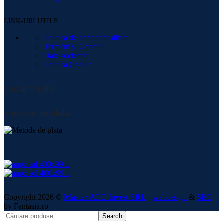
LINK-URI UTILE
Politică de confidențialitate
Termeni și Condiții
Date societate
Politica Cookie
Social Media:
Metode de plată:
Copyright 2026 ©
Master ATC Invest SRL
-
webdesign
&
SEO
by Fantasia.ro
Search