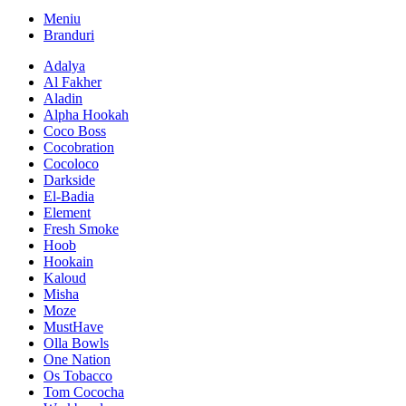
Meniu
Branduri
Adalya
Al Fakher
Aladin
Alpha Hookah
Coco Boss
Cocobration
Cocoloco
Darkside
El-Badia
Element
Fresh Smoke
Hoob
Hookain
Kaloud
Misha
Moze
MustHave
Olla Bowls
One Nation
Os Tobacco
Tom Cococha