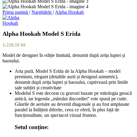
Prima pagină
/
Narghilele
/
Alpha Hookah
Alpha Hookah Model S Erida
1.220,16
lei
Model de designer în ediție limitată, denumit după zeița luptei și
haosului.
Arta pură, Model S Erida de la Alpha Hookah – model
premium, elegant (detaliile aurii și designul asimetric),
denumit după zeița luptei și haosului, captivează prin liniile
sale subțiri și creativitate
Modelul S este decorat cu gravuri bazate pe mitologia greacă
antică, iar legenda „mărului discordiei” este spusă pe cutie.
Găurile de aerisire au devenit diagonale și au fost amplasate
paralel la înălțimi diferite, ceea ce oferă, în plus față de
funcționalitate, un spectacol vizual frumos.
Setul conține: