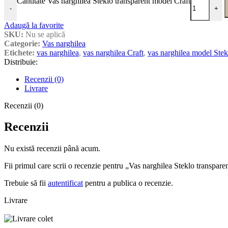
Cantitate Vas narghilea Steklo transparent model Craft
-
+
Adaugă la favorite
SKU:
Nu se aplică
Categorie:
Vas narghilea
Etichete:
vas narghilea
,
vas narghilea Craft
,
vas narghilea model Stek
Distribuie:
Recenzii (0)
Livrare
Recenzii (0)
Recenzii
Nu există recenzii până acum.
Fii primul care scrii o recenzie pentru „Vas narghilea Steklo transpar
Trebuie să fii
autentificat
pentru a publica o recenzie.
Livrare