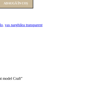
ADAUGĂ ÎN COȘ
lo
,
vas narghilea transparent
ent model Craft”