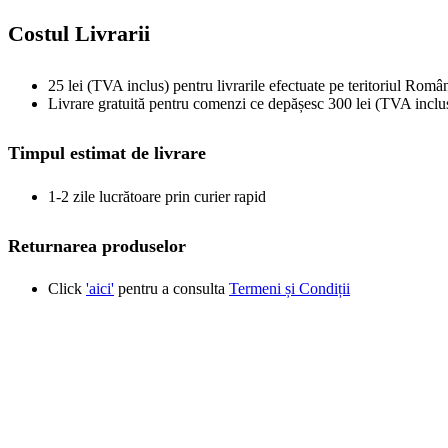
Costul Livrarii
25 lei (TVA inclus) pentru livrarile efectuate pe teritoriul Român
Livrare gratuită pentru comenzi ce depășesc 300 lei (TVA inclu
Timpul estimat de livrare
1-2 zile lucrătoare prin curier rapid
Returnarea produselor
Click
'aici'
pentru a consulta
Termeni și Condiții
Produse similare
New
Vizualizare rapidă
Adaugă la favorite