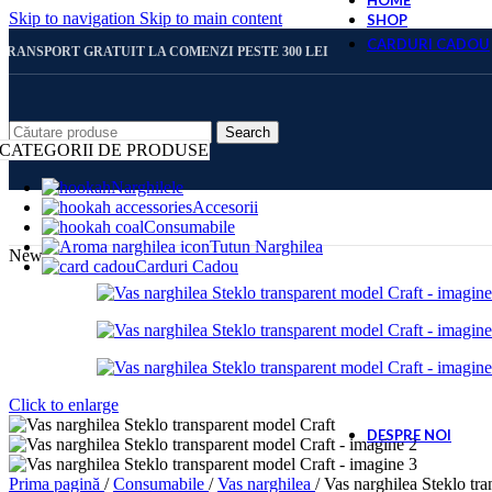
HOME
Skip to navigation
Skip to main content
SHOP
CARDURI CADOU
TRANSPORT GRATUIT LA COMENZI PESTE 300 LEI
CARD 
Search
CATEGORII DE PRODUSE
Narghilele
Accesorii
CARD 
Consumabile
Tutun Narghilea
New
Carduri Cadou
CARD 
CARD 
Click to enlarge
DESPRE NOI
Prima pagină
/
Consumabile
/
Vas narghilea
/
Vas narghilea Steklo tr