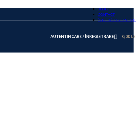
BLOG
CONTACT
ÎNTREBĂRI FRECVENT
AUTENTIFICARE / ÎNREGISTRARE
0,00
LE