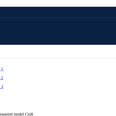
CADOU 100 LEI
CADOU 250 LEI
CADOU 500 LEI
CADOU 1000 LEI
ansparent model Craft