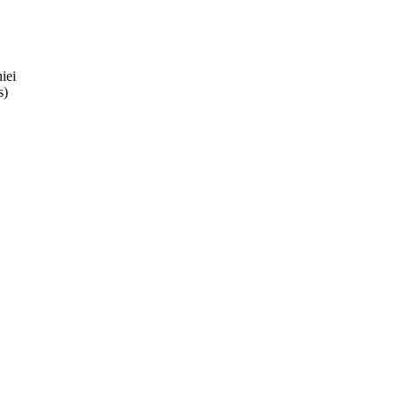
iei
s)