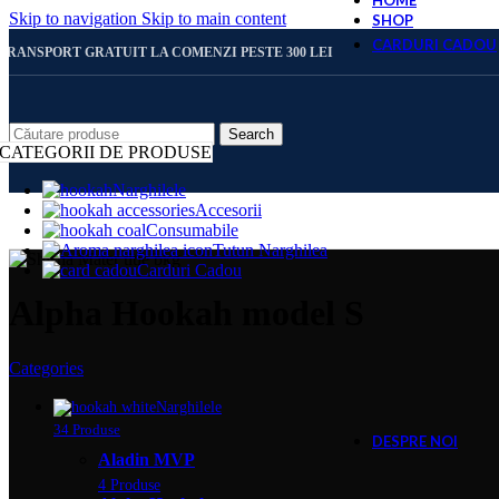
HOME
Skip to navigation
Skip to main content
SHOP
CARDURI CADOU
TRANSPORT GRATUIT LA COMENZI PESTE 300 LEI
CARD 
Search
CATEGORII DE PRODUSE
Narghilele
Accesorii
CARD 
Consumabile
Tutun Narghilea
Carduri Cadou
CARD 
Alpha Hookah model S
Categories
CARD 
Narghilele
34 Produse
DESPRE NOI
Aladin MVP
4 Produse