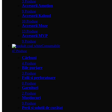
3 Produse
Accesorii Amotion
9 Produse
Accesorii Kaloud
10 Produse
Accesorii Moze
13 Produse
Accesorii MVP
9 Produse
Consumabile
47 Produse
Cărbuni
4 Produse
Bile purjare
3 Produse
Folii și perforatoare
0 Produse
Garnituri
2 Produse
Muștiucuri
9 Produse
Perii și soluții de curățat