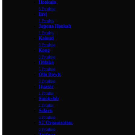
Hookain
6 Produse
Invi
1 Produs
Japona Hookah
1 Produs
Kaloud
9 Produse
Kong
0 Produse
Oblako
5 Produse
Olla Bowls
9 Produse
Quasar
1 Produs
Smokelab
1 Produs
Solaris
0 Produse
ST Organization
0 Produse
Tortuga