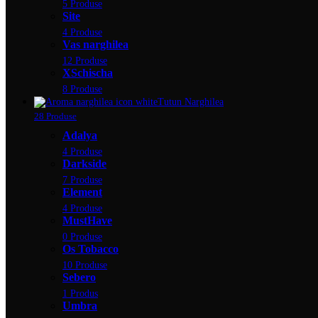
5 Produse
Site
4 Produse
Vas narghilea
12 Produse
XSchischa
8 Produse
Tutun Narghilea
28 Produse
Adalya
4 Produse
Darkside
7 Produse
Element
4 Produse
MustHave
0 Produse
Os Tobacco
10 Produse
Sebero
1 Produs
Umbra