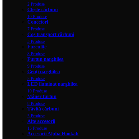
2 Produse
Clește cărbuni
10 Produse
Conectori
7 Produse
Coș transport cărbuni
3 Produse
Furculițe
8 Produse
Furtun narghilea
9 Produse
Genți narghilea
5 Produse
LED iluminat narghilea
10 Produse
Mâner furtun
8 Produse
Tăviță cărbuni
5 Produse
Alte accesorii
13 Produse
Accesorii Alpha Hookah