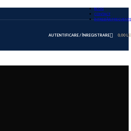
BLOG
CONTACT
ÎNTREBĂRI FRECVENT
AUTENTIFICARE / ÎNREGISTRARE
0,00
LE