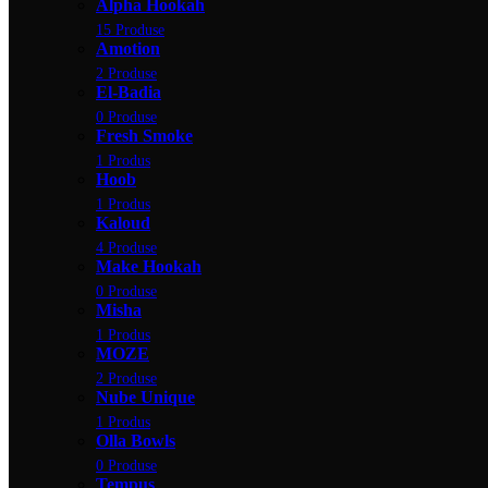
Alpha Hookah
15 Produse
Amotion
2 Produse
El-Badia
0 Produse
Fresh Smoke
1 Produs
Hoob
1 Produs
Kaloud
4 Produse
Make Hookah
0 Produse
Misha
1 Produs
MOZE
2 Produse
Nube Unique
1 Produs
Olla Bowls
0 Produse
Tempus