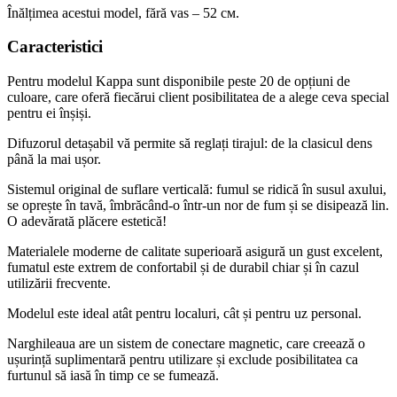
Înălțimea acestui model, fără vas – 52 см.
Caracteristici
Pentru modelul Kappa sunt disponibile peste 20 de opțiuni de
culoare, care oferă fiecărui client posibilitatea de a alege ceva special
pentru ei înșiși.
Difuzorul detașabil vă permite să reglați tirajul: de la clasicul dens
până la mai ușor.
Sistemul original de suflare verticală: fumul se ridică în susul axului,
se oprește în tavă, îmbrăcând-o într-un nor de fum și se disipează lin.
O adevărată plăcere estetică!
Materialele moderne de calitate superioară asigură un gust excelent,
fumatul este extrem de confortabil și de durabil chiar și în cazul
utilizării frecvente.
Modelul este ideal atât pentru localuri, cât și pentru uz personal.
Narghileaua are un sistem de conectare magnetic, care creează o
ușurință suplimentară pentru utilizare și exclude posibilitatea ca
furtunul să iasă în timp ce se fumează.