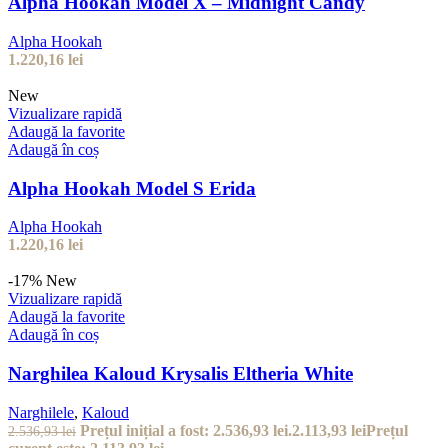
Alpha Hookah Model X – Midnight Candy
Alpha Hookah
1.220,16
lei
New
Vizualizare rapidă
Adaugă la favorite
Adaugă în coș
Alpha Hookah Model S Erida
Alpha Hookah
1.220,16
lei
-17%
New
Vizualizare rapidă
Adaugă la favorite
Adaugă în coș
Narghilea Kaloud Krysalis Eltheria White
Narghilele
,
Kaloud
Prețul inițial a fost: 2.536,93 lei.
2.113,93
lei
Prețul
2.536,93
lei