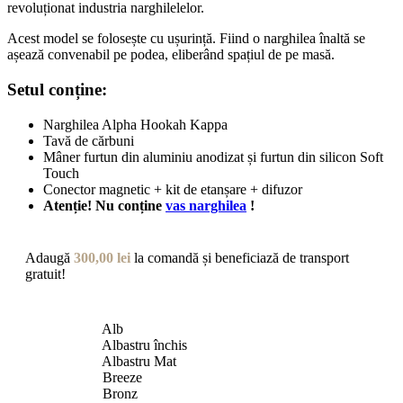
revoluționat industria narghilelelor.
Acest model se folosește cu ușurință. Fiind o narghilea înaltă se
așează convenabil pe podea, eliberând spațiul de pe masă.
Setul conține:
Narghilea Alpha Hookah Kappa
Tavă de cărbuni
Mâner furtun din aluminiu anodizat și furtun din silicon Soft
Touch
Conector magnetic + kit de etanșare + difuzor
Atenție! Nu conține
vas narghilea
!
Adaugă
300,00
lei
la comandă și beneficiază de transport
gratuit!
Alb
Albastru închis
Albastru Mat
Breeze
Bronz