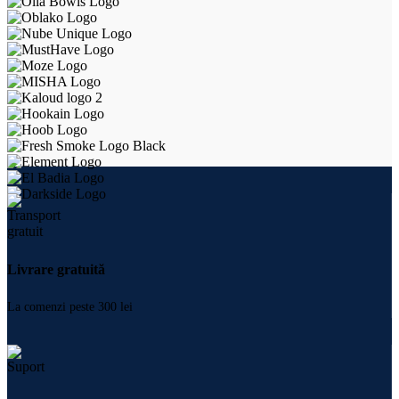
Livrare gratuită
La comenzi peste 300 lei