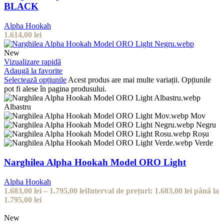
BLACK
Alpha Hookah
1.614,00
lei
New
Vizualizare rapidă
Adaugă la favorite
Selectează opțiunile
Acest produs are mai multe variații. Opțiunile
pot fi alese în pagina produsului.
Albastru
Mov
Negru
Roșu
Verde
Narghilea Alpha Hookah Model ORO Light
Alpha Hookah
1.683,00
lei
–
1.795,00
lei
Interval de prețuri: 1.683,00 lei până la
1.795,00 lei
New