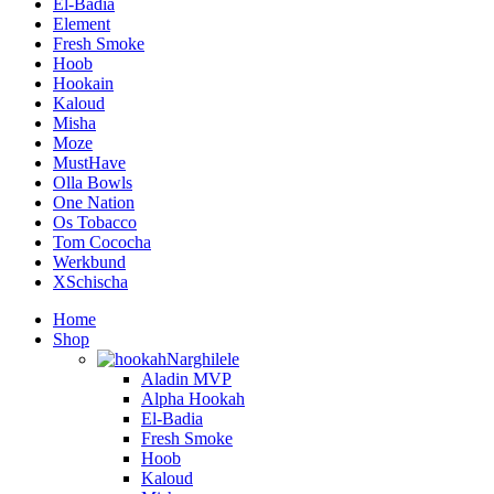
El-Badia
Element
Fresh Smoke
Hoob
Hookain
Kaloud
Misha
Moze
MustHave
Olla Bowls
One Nation
Os Tobacco
Tom Cococha
Werkbund
XSchischa
Home
Shop
Narghilele
Aladin MVP
Alpha Hookah
El-Badia
Fresh Smoke
Hoob
Kaloud