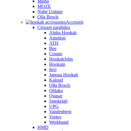
Misha
MOZE
Nube Unique
Olla Bowls
Accesorii
Creuzet narghilea
Alpha Hookah
Amotion
ATH
Bee
Cosmo
HookahJohn
Hookain
Invi
Japona Hookah
Kaloud
Olla Bowls
Oblako
Quasar
Smokelab
UPG
Vandenberg
Vortex
Werkbund
HMD