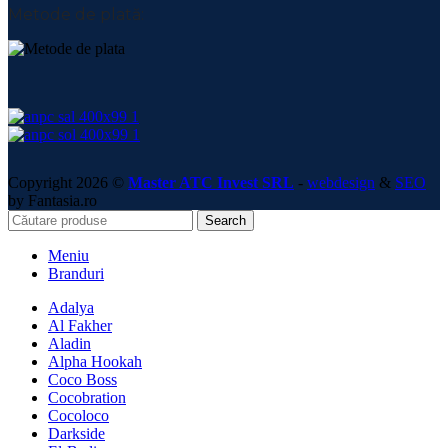
Metode de plată:
Copyright 2026 ©
Master ATC Invest SRL
-
webdesign
&
SEO
by Fantasia.ro
Search
Meniu
Branduri
Adalya
Al Fakher
Aladin
Alpha Hookah
Coco Boss
Cocobration
Cocoloco
Darkside