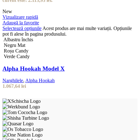
curent este: 2.113,93 lei.
New
Vizualizare rapidă
Adaugă la favorite
Selectează opțiunile
Acest produs are mai multe variații. Opțiunile
pot fi alese în pagina produsului.
Albastru închis
Negru Mat
Roșu Candy
Verde Candy
Alpha Hookah Model X
Narghilele
,
Alpha Hookah
1.067,64
lei