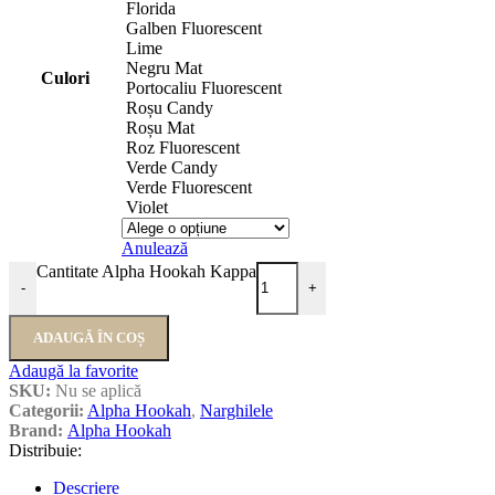
Florida
Galben Fluorescent
Lime
Negru Mat
Culori
Portocaliu Fluorescent
Roșu Candy
Roșu Mat
Roz Fluorescent
Verde Candy
Verde Fluorescent
Violet
Anulează
Cantitate Alpha Hookah Kappa
-
+
ADAUGĂ ÎN COȘ
Adaugă la favorite
SKU:
Nu se aplică
Categorii:
Alpha Hookah
,
Narghilele
Brand:
Alpha Hookah
Distribuie:
Descriere