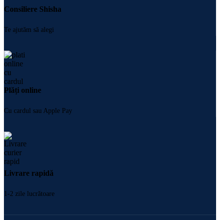
Consiliere Shisha
Te ajutăm să alegi
Plăți online
Cu cardul sau Apple Pay
Livrare rapidă
1-2 zile lucrătoare