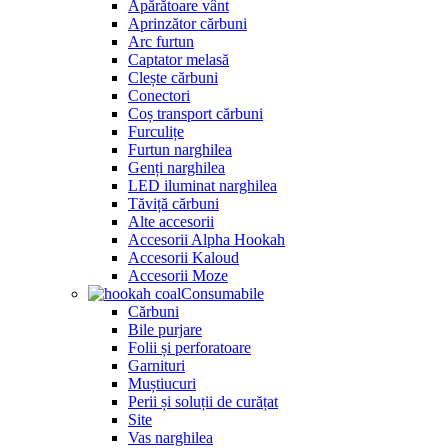
Apărătoare vânt
Aprinzător cărbuni
Arc furtun
Captator melasă
Clește cărbuni
Conectori
Coș transport cărbuni
Furculițe
Furtun narghilea
Genți narghilea
LED iluminat narghilea
Tăviță cărbuni
Alte accesorii
Accesorii Alpha Hookah
Accesorii Kaloud
Accesorii Moze
Consumabile
Cărbuni
Bile purjare
Folii și perforatoare
Garnituri
Muștiucuri
Perii și soluții de curățat
Site
Vas narghilea