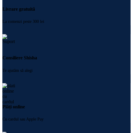
Livrare gratuită
La comenzi peste 300 lei
Consiliere Shisha
Te ajutăm să alegi
Plăți online
Cu cardul sau Apple Pay