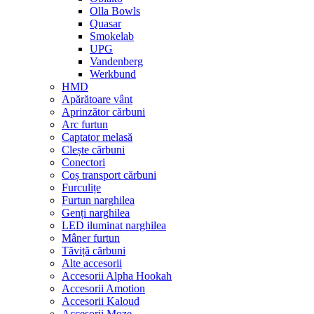
Olla Bowls
Quasar
Smokelab
UPG
Vandenberg
Werkbund
HMD
Apărătoare vânt
Aprinzător cărbuni
Arc furtun
Captator melasă
Clește cărbuni
Conectori
Coș transport cărbuni
Furculițe
Furtun narghilea
Genți narghilea
LED iluminat narghilea
Mâner furtun
Tăviță cărbuni
Alte accesorii
Accesorii Alpha Hookah
Accesorii Amotion
Accesorii Kaloud
Accesorii Moze