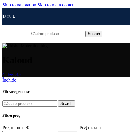
Skip to navigation
Skip to main content
MENIU
Search
Kaloud
Categories
Închide
Filtrare produse
Search
Filtru preț
Preț minim
Preț maxim