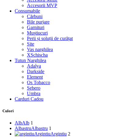
Accesorii MVP
Consumabile
Cărbuni
Bile purjare
Garnituri
Muștiucuri
Perii și soluții de curățat
Site
Vas narghilea
XSchischa
Tutun Narghilea
Adalya
Darkside
Element
Os Tobacco
Sebero
Umbra
Carduri Cadou
Culori
Alb
Alb
1
Albastru
Albastru
1
Argintiu
Argintiu
2