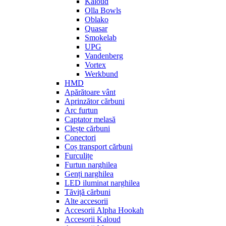
Kaloud
Olla Bowls
Oblako
Quasar
Smokelab
UPG
Vandenberg
Vortex
Werkbund
HMD
Apărătoare vânt
Aprinzător cărbuni
Arc furtun
Captator melasă
Clește cărbuni
Conectori
Coș transport cărbuni
Furculițe
Furtun narghilea
Genți narghilea
LED iluminat narghilea
Tăviță cărbuni
Alte accesorii
Accesorii Alpha Hookah
Accesorii Kaloud