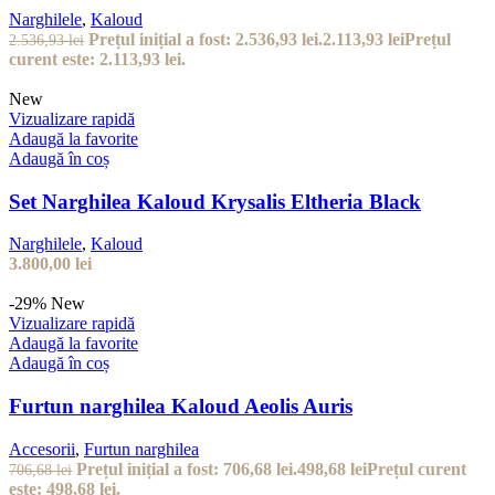
Narghilele
,
Kaloud
Prețul inițial a fost: 2.536,93 lei.
2.113,93
lei
Prețul
2.536,93
lei
curent este: 2.113,93 lei.
New
Vizualizare rapidă
Adaugă la favorite
Adaugă în coș
Set Narghilea Kaloud Krysalis Eltheria Black
Narghilele
,
Kaloud
3.800,00
lei
-29%
New
Vizualizare rapidă
Adaugă la favorite
Adaugă în coș
Furtun narghilea Kaloud Aeolis Auris
Accesorii
,
Furtun narghilea
Prețul inițial a fost: 706,68 lei.
498,68
lei
Prețul curent
706,68
lei
este: 498,68 lei.