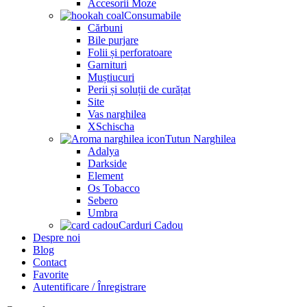
Accesorii Moze
Consumabile
Cărbuni
Bile purjare
Folii și perforatoare
Garnituri
Muștiucuri
Perii și soluții de curățat
Site
Vas narghilea
XSchischa
Tutun Narghilea
Adalya
Darkside
Element
Os Tobacco
Sebero
Umbra
Carduri Cadou
Despre noi
Blog
Contact
Favorite
Autentificare / Înregistrare