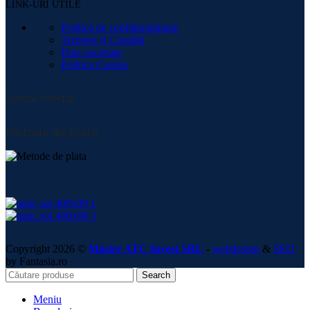
LINK-URI UTILE
Politică de confidențialitate
Termeni și Condiții
Date societate
Politica Cookie
Social Media:
Metode de plată:
Copyright 2026 ©
Master ATC Invest SRL
-
webdesign
&
SEO
by Fantasia.ro
Search
Meniu