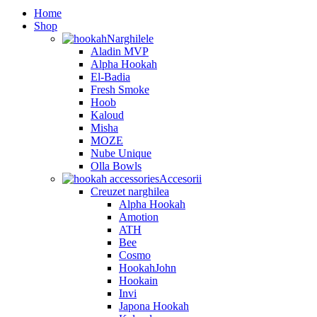
Home
Shop
Narghilele
Aladin MVP
Alpha Hookah
El-Badia
Fresh Smoke
Hoob
Kaloud
Misha
MOZE
Nube Unique
Olla Bowls
Accesorii
Creuzet narghilea
Alpha Hookah
Amotion
ATH
Bee
Cosmo
HookahJohn
Hookain
Invi
Japona Hookah