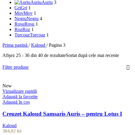
Auriu
Auriu
3
Gri
Gri
1
Mov
Mov
1
Negru
Negru
4
Roșu
Roșu
1
Roz
Roz
1
Turcoaz
Turcoaz
1
Prima pagină
/
Kaloud
/
Pagina 3
Afișez 25 - 36 din 40 de rezultate
Sortat după cele mai recente
Filtre produse
New
Vizualizare rapidă
Adaugă la favorite
Adaugă în coș
Creuzet Kaloud Samsaris Auris – pentru Lotus I
Kaloud
304,02
lei