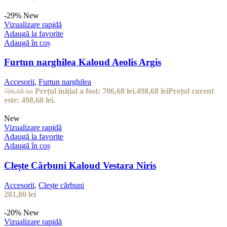
-29%
New
Vizualizare rapidă
Adaugă la favorite
Adaugă în coș
Furtun narghilea Kaloud Aeolis Argis
Accesorii
,
Furtun narghilea
Prețul inițial a fost: 706,68 lei.
498,68
lei
Prețul curent
706,68
lei
este: 498,68 lei.
New
Vizualizare rapidă
Adaugă la favorite
Adaugă în coș
Clește Cărbuni Kaloud Vestara Niris
Accesorii
,
Clește cărbuni
281,80
lei
-20%
New
Vizualizare rapidă