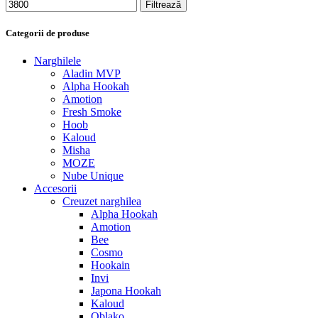
Filtrează
Categorii de produse
Narghilele
Aladin MVP
Alpha Hookah
Amotion
Fresh Smoke
Hoob
Kaloud
Misha
MOZE
Nube Unique
Accesorii
Creuzet narghilea
Alpha Hookah
Amotion
Bee
Cosmo
Hookain
Invi
Japona Hookah
Kaloud
Oblako