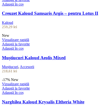
Adaugă în coș
Creuzet Kaloud Samsaris Argis – pentru Lotus II
Kaloud
259,29
lei
New
Vizualizare rapidă
Adaugă la favorite
Adaugă în coș
Muștiucuri Kaloud Aeolis Mixed
Muștiucuri
,
Accesorii
218,61
lei
-17%
New
Vizualizare rapidă
Adaugă la favorite
Adaugă în coș
Narghilea Kaloud Krysalis Eltheria White