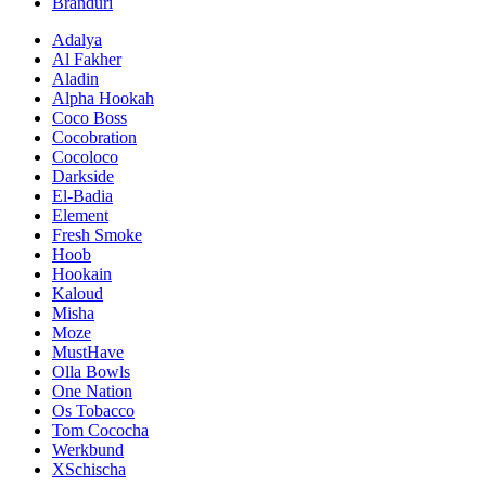
Branduri
Adalya
Al Fakher
Aladin
Alpha Hookah
Coco Boss
Cocobration
Cocoloco
Darkside
El-Badia
Element
Fresh Smoke
Hoob
Hookain
Kaloud
Misha
Moze
MustHave
Olla Bowls
One Nation
Os Tobacco
Tom Cococha
Werkbund
XSchischa