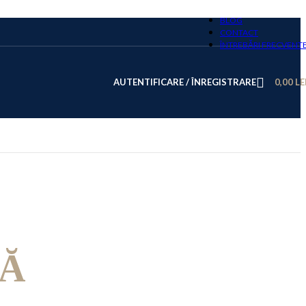
BLOG
CONTACT
ÎNTREBĂRI FRECVENT
AUTENTIFICARE / ÎNREGISTRARE
0,00
LE
TĂ