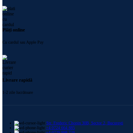
Plăți online
Cu cardul sau Apple Pay
Livrare rapidă
1-2 zile lucrătoare
Str. Frederic Chopin 30B, Sector 2, București
+4 0724 664 885
+4 0729 998 728