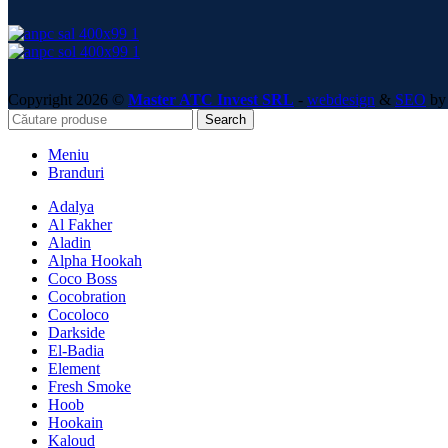
Copyright 2026 ©
Master ATC Invest SRL
-
webdesign
&
SEO
by 
Search
Meniu
Branduri
Adalya
Al Fakher
Aladin
Alpha Hookah
Coco Boss
Cocobration
Cocoloco
Darkside
El-Badia
Element
Fresh Smoke
Hoob
Hookain
Kaloud