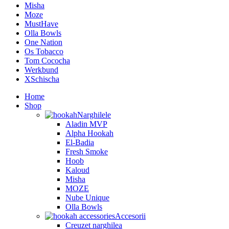
Misha
Moze
MustHave
Olla Bowls
One Nation
Os Tobacco
Tom Cococha
Werkbund
XSchischa
Home
Shop
Narghilele
Aladin MVP
Alpha Hookah
El-Badia
Fresh Smoke
Hoob
Kaloud
Misha
MOZE
Nube Unique
Olla Bowls
Accesorii
Creuzet narghilea