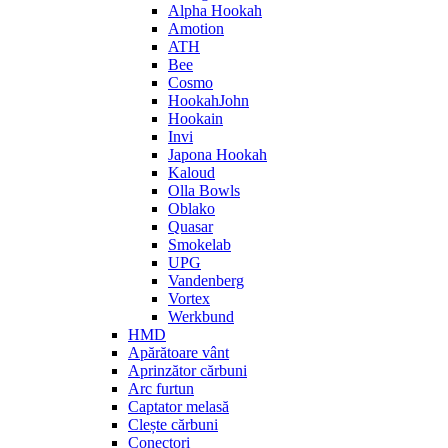
Alpha Hookah
Amotion
ATH
Bee
Cosmo
HookahJohn
Hookain
Invi
Japona Hookah
Kaloud
Olla Bowls
Oblako
Quasar
Smokelab
UPG
Vandenberg
Vortex
Werkbund
HMD
Apărătoare vânt
Aprinzător cărbuni
Arc furtun
Captator melasă
Clește cărbuni
Conectori