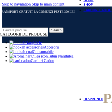
HOME
Skip to navigation
Skip to main content
SHOP
CARDURI CADOU
TRANSPORT GRATUIT LA COMENZI PESTE 300 LEI
CARD 
Search
CATEGORII DE PRODUSE
Narghilele
Accesorii
CARD 
Consumabile
Tutun Narghilea
Carduri Cadou
CARD 
CARD 
P
DESPRE NOI