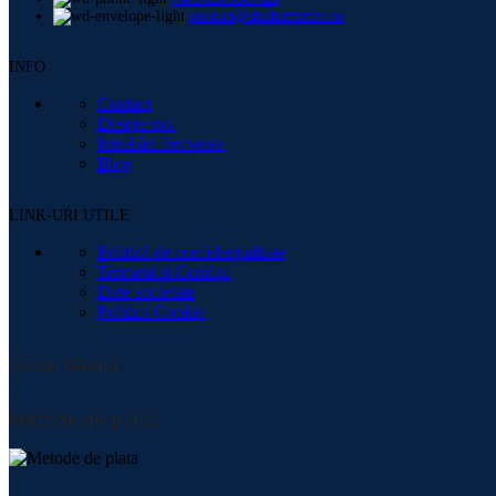
contact@shishamaster.ro
INFO
Contact
Despre noi
Intrebări frecvente
Blog
LINK-URI UTILE
Politică de confidențialitate
Termeni și Condiții
Date societate
Politica Cookie
Social Media:
Metode de plată: