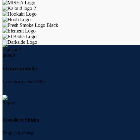
Livrare gratuită
La comenzi peste 300 lei
Consiliere Shisha
Te ajutăm să alegi