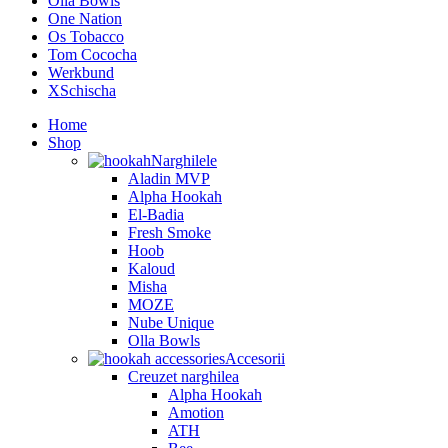
Olla Bowls
One Nation
Os Tobacco
Tom Cococha
Werkbund
XSchischa
Home
Shop
Narghilele
Aladin MVP
Alpha Hookah
El-Badia
Fresh Smoke
Hoob
Kaloud
Misha
MOZE
Nube Unique
Olla Bowls
Accesorii
Creuzet narghilea
Alpha Hookah
Amotion
ATH