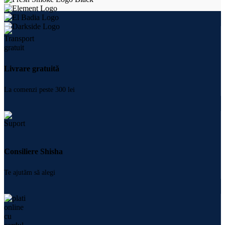
Livrare gratuită
La comenzi peste 300 lei
Consiliere Shisha
Te ajutăm să alegi