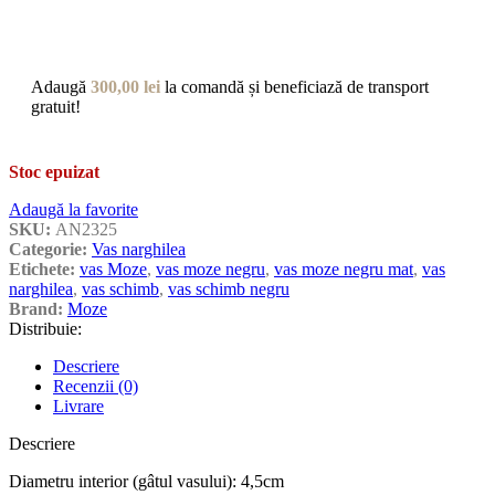
Adaugă
300,00
lei
la comandă și beneficiază de transport
gratuit!
Stoc epuizat
Adaugă la favorite
SKU:
AN2325
Categorie:
Vas narghilea
Etichete:
vas Moze
,
vas moze negru
,
vas moze negru mat
,
vas
narghilea
,
vas schimb
,
vas schimb negru
Brand:
Moze
Distribuie:
Descriere
Recenzii (0)
Livrare
Descriere
Diametru interior (gâtul vasului): 4,5cm