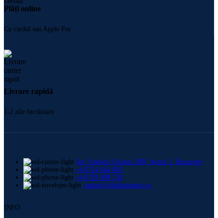
Plăți online
Cu cardul sau Apple Pay
Livrare rapidă
1-2 zile lucrătoare
Str. Frederic Chopin 30B, Sector 2, București
+4 0724 664 885
+4 0729 998 728
contact@shishamaster.ro
INFO