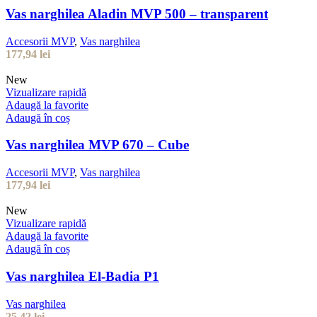
Vas narghilea Aladin MVP 500 – transparent
Accesorii MVP
,
Vas narghilea
177,94
lei
New
Vizualizare rapidă
Adaugă la favorite
Adaugă în coș
Vas narghilea MVP 670 – Cube
Accesorii MVP
,
Vas narghilea
177,94
lei
New
Vizualizare rapidă
Adaugă la favorite
Adaugă în coș
Vas narghilea El-Badia P1
Vas narghilea
25,42
lei