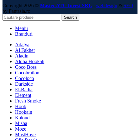
Copyright 2026 ©
Master ATC Invest SRL
-
webdesign
&
SEO
by Fantasia.ro
Search
Meniu
Branduri
Adalya
Al Fakher
Aladin
Alpha Hookah
Coco Boss
Cocobration
Cocoloco
Darkside
El-Badia
Element
Fresh Smoke
Hoob
Hookain
Kaloud
Misha
Moze
MustHave