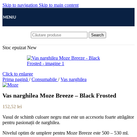
Skip to navigation
Skip to main content
MENIU
Search
Stoc epuizat
New
Click to enlarge
Prima pagină
/
Consumabile
/
Vas narghilea
Vas narghilea Moze Breeze – Black Frosted
152,52
lei
Vasul de schimb culoare negru mat este un accesoriu foarte atrăgător
pentru pasionații de narghilea.
Nivelul optim de umplere pentru Moze Breeze este 500 – 530 ml.