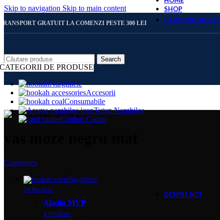
HOME
Skip to navigation
Skip to main content
SHOP
CARDURI CADOU
TRANSPORT GRATUIT LA COMENZI PESTE 300 LEI
CARD 
Search
CATEGORII DE PRODUSE
Narghilele
Accesorii
CARD 
Consumabile
Tutun Narghilea
Carduri Cadou
CARD 
vas moze negru mat
Categories
CARD 
Narghilele
34 Produse
DESPRE NOI
Aladin MVP
4 Produse