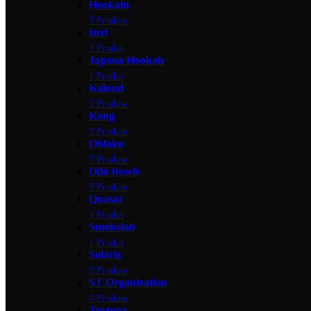
Hookain
5 Produse
Invi
1 Produs
Japona Hookah
1 Produs
Kaloud
9 Produse
Kong
0 Produse
Oblako
5 Produse
Olla Bowls
9 Produse
Quasar
1 Produs
Smokelab
1 Produs
Solaris
0 Produse
ST Organization
0 Produse
Tortuga