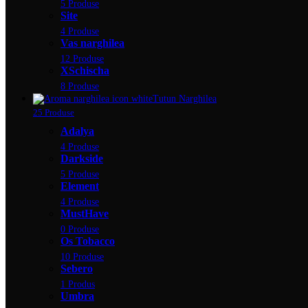
5 Produse
Site
4 Produse
Vas narghilea
12 Produse
XSchischa
8 Produse
Tutun Narghilea
25 Produse
Adalya
4 Produse
Darkside
5 Produse
Element
4 Produse
MustHave
0 Produse
Os Tobacco
10 Produse
Sebero
1 Produs
Umbra