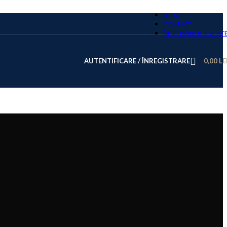
BLOG
CONTACT
ÎNTREBĂRI FRECVENT
AUTENTIFICARE / ÎNREGISTRARE
0,00
LE