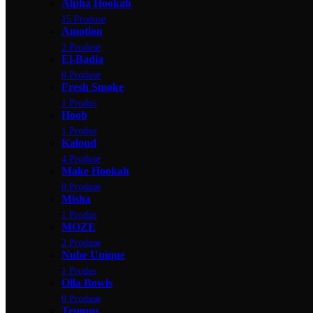
Alpha Hookah
15 Produse
Amotion
2 Produse
El-Badia
0 Produse
Fresh Smoke
1 Produs
Hoob
1 Produs
Kaloud
4 Produse
Make Hookah
0 Produse
Misha
1 Produs
MOZE
2 Produse
Nube Unique
1 Produs
Olla Bowls
0 Produse
Tempus