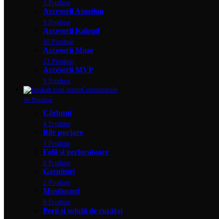
3 Produse
Accesorii Amotion
9 Produse
Accesorii Kaloud
10 Produse
Accesorii Moze
13 Produse
Accesorii MVP
9 Produse
Consumabile
46 Produse
Cărbuni
4 Produse
Bile purjare
3 Produse
Folii și perforatoare
0 Produse
Garnituri
2 Produse
Muștiucuri
8 Produse
Perii și soluții de curățat