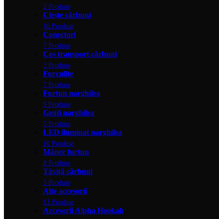
2 Produse
Clește cărbuni
10 Produse
Conectori
7 Produse
Coș transport cărbuni
3 Produse
Furculițe
7 Produse
Furtun narghilea
9 Produse
Genți narghilea
5 Produse
LED iluminat narghilea
10 Produse
Mâner furtun
8 Produse
Tăviță cărbuni
5 Produse
Alte accesorii
13 Produse
Accesorii Alpha Hookah