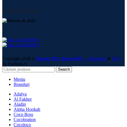
Metode de plată:
Copyright 2026 ©
Master ATC Invest SRL
-
webdesign
&
SEO
by Fantasia.ro
Search
Meniu
Branduri
Adalya
Al Fakher
Aladin
Alpha Hookah
Coco Boss
Cocobration
Cocoloco