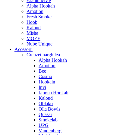
Aladin MVP
Alpha Hookah
Amotion
Fresh Smoke
Hoob
Kaloud
Misha
MOZE
Nube Unique
Accesorii
Creuzet narghilea
Alpha Hookah
Amotion
Bee
Cosmo
Hookain
Invi
Japona Hookah
Kaloud
Oblako
Olla Bowls
Quasar
Smokelab
UPG
Vandenberg