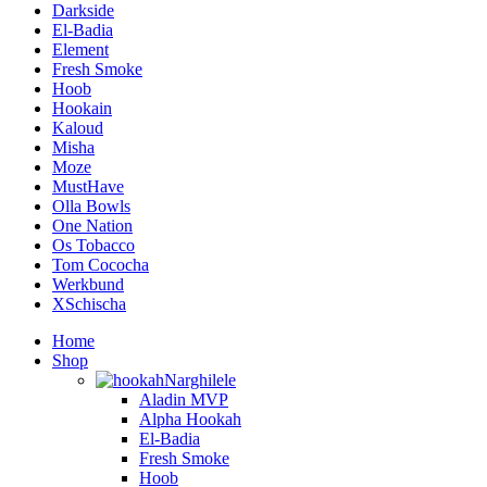
Darkside
El-Badia
Element
Fresh Smoke
Hoob
Hookain
Kaloud
Misha
Moze
MustHave
Olla Bowls
One Nation
Os Tobacco
Tom Cococha
Werkbund
XSchischa
Home
Shop
Narghilele
Aladin MVP
Alpha Hookah
El-Badia
Fresh Smoke
Hoob