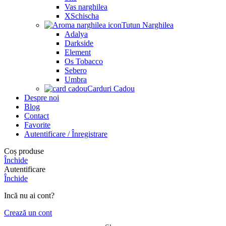
Vas narghilea
XSchischa
Tutun Narghilea
Adalya
Darkside
Element
Os Tobacco
Sebero
Umbra
Carduri Cadou
Despre noi
Blog
Contact
Favorite
Autentificare / Înregistrare
Coș produse
Închide
Autentificare
Închide
Incă nu ai cont?
Crează un cont