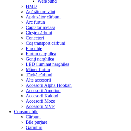
Werkbund
HMD
Apărătoare vânt
Aprinzător cărbuni
Arc furtun
Captator melasă
Clește cărbuni
Conectori
Coș transport cărbuni
Furculițe
Furtun narghilea
Genți narghilea
LED iluminat narghilea
Mâner furtun
Tăviță cărbuni
Alte accesorii
Accesorii Alpha Hookah
Accesorii Amotion
Accesorii Kaloud
Accesorii Moze
Accesorii MVP
Consumabile
Cărbuni
Bile purjare
Garnituri