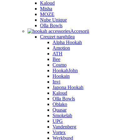
Kaloud
Misha
MOZE
Nube Unique
Olla Bowls
Accesorii
Creuzet narghilea
Alpha Hookah
Amotion
ATH
Bee
Cosmo
HookahJohn
Hookain
Invi
Japona Hookah
Kaloud
Olla Bowls
Oblako
Quasar
Smokelab
UPG
Vandenberg
Vortex
Werkbund