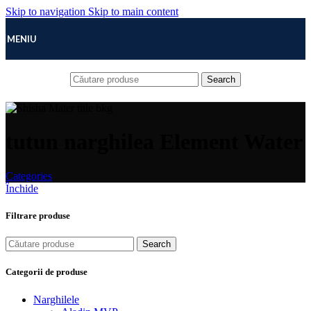
Skip to navigation
Skip to main content
MENIU
Search
tutun narghilea Element Water
Categories
Închide
Filtrare produse
Search
Categorii de produse
Narghilele