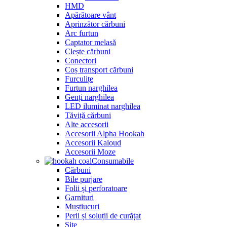
HMD
Apărătoare vânt
Aprinzător cărbuni
Arc furtun
Captator melasă
Clește cărbuni
Conectori
Coș transport cărbuni
Furculițe
Furtun narghilea
Genți narghilea
LED iluminat narghilea
Tăviță cărbuni
Alte accesorii
Accesorii Alpha Hookah
Accesorii Kaloud
Accesorii Moze
Consumabile
Cărbuni
Bile purjare
Folii și perforatoare
Garnituri
Muștiucuri
Perii și soluții de curățat
Site