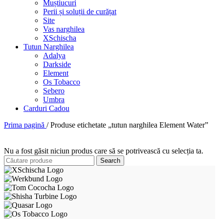
Muștiucuri
Perii și soluții de curățat
Site
Vas narghilea
XSchischa
Tutun Narghilea
Adalya
Darkside
Element
Os Tobacco
Sebero
Umbra
Carduri Cadou
Prima pagină
/
Produse etichetate „tutun narghilea Element Water”
Nu a fost găsit niciun produs care să se potrivească cu selecția ta.
Search