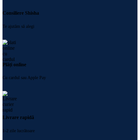
Consiliere Shisha
Te ajutăm să alegi
Plăți online
Cu cardul sau Apple Pay
Livrare rapidă
1-2 zile lucrătoare