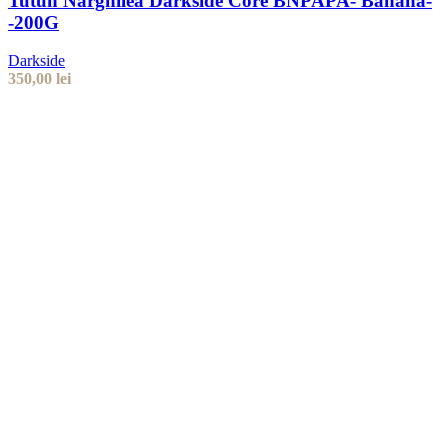
Tutun Narghilea Darkside Core BNPAPA- Banana-
-200G
Darkside
350,00
lei