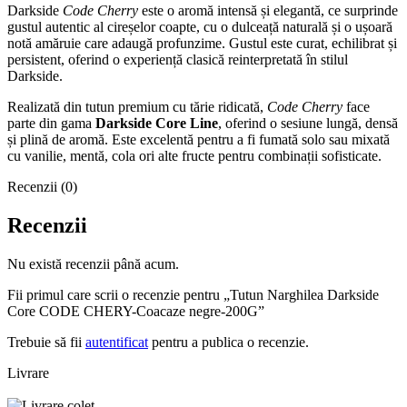
Darkside
Code Cherry
este o aromă intensă și elegantă, ce surprinde
gustul autentic al cireșelor coapte, cu o dulceață naturală și o ușoară
notă amăruie care adaugă profunzime. Gustul este curat, echilibrat și
persistent, oferind o experiență clasică reinterpretată în stilul
Darkside.
Realizată din tutun premium cu tărie ridicată,
Code Cherry
face
parte din gama
Darkside Core Line
, oferind o sesiune lungă, densă
și plină de aromă. Este excelentă pentru a fi fumată solo sau mixată
cu vanilie, mentă, cola ori alte fructe pentru combinații sofisticate.
Recenzii (0)
Recenzii
Nu există recenzii până acum.
Fii primul care scrii o recenzie pentru „Tutun Narghilea Darkside
Core CODE CHERY-Coacaze negre-200G”
Trebuie să fii
autentificat
pentru a publica o recenzie.
Livrare