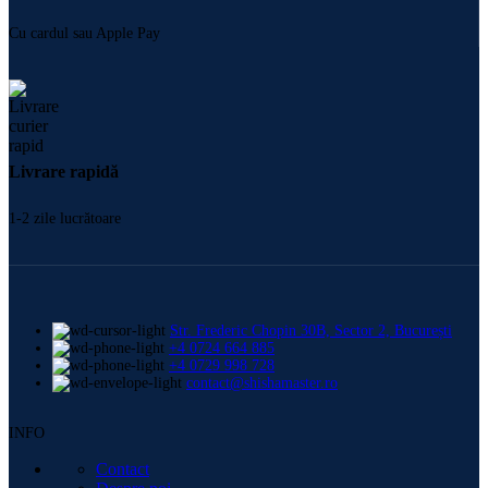
Cu cardul sau Apple Pay
Livrare rapidă
1-2 zile lucrătoare
Str. Frederic Chopin 30B, Sector 2, București
+4 0724 664 885
+4 0729 998 728
contact@shishamaster.ro
INFO
Contact