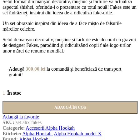
Setul format din manșon decorativ, muștiuc și farfurie va actualiza
aspectul shishei, oferindu-i o prezentare cu totul nouă! Fakes este un
set îndrăzneț, inspirat din ideea de a ridiculiza fake-urile.
Un set obraznic inspirat din ideea de a face mișto de falsurile
mărcilor celebre.
Setul demanșon decorativ, muștiuc și farfurie este decorat cu gravuri
de designer Fakes, parodiind și ridiculizând copii f ale logo-urilor
unor mărci de renume mondial.
Adaugă
300,00
lei
la comandă și beneficiază de transport
gratuit!
În stoc
ADAUGĂ ÎN COȘ
Adaugă la favorite
SKU:
set-ahx-fakes
Categorie:
Accesorii Alpha Hookah
Etichete:
Alpha Hookah
,
Alpha Hookah model X
Brand:
Alpha Hookah