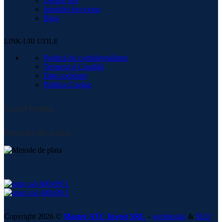
Despre noi
Intrebări frecvente
Blog
LINK-URI UTILE
Politică de confidențialitate
Termeni și Condiții
Date societate
Politica Cookie
Social Media:
Metode de plată:
Copyright 2026 ©
Master ATC Invest SRL
-
webdesign
&
SEO