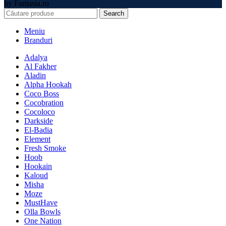
by Fantasia.ro
Search
Meniu
Branduri
Adalya
Al Fakher
Aladin
Alpha Hookah
Coco Boss
Cocobration
Cocoloco
Darkside
El-Badia
Element
Fresh Smoke
Hoob
Hookain
Kaloud
Misha
Moze
MustHave
Olla Bowls
One Nation