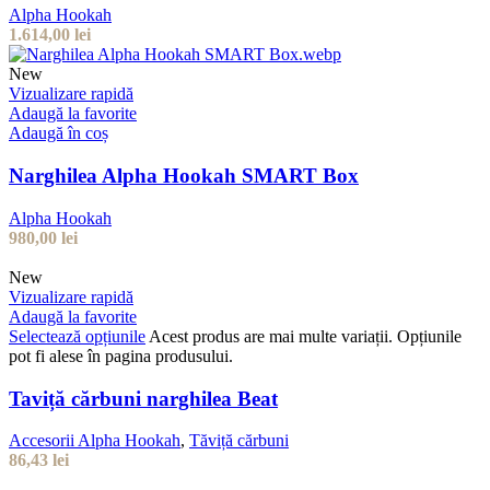
Alpha Hookah
1.614,00
lei
New
Vizualizare rapidă
Adaugă la favorite
Adaugă în coș
Narghilea Alpha Hookah SMART Box
Alpha Hookah
980,00
lei
New
Vizualizare rapidă
Adaugă la favorite
Selectează opțiunile
Acest produs are mai multe variații. Opțiunile
pot fi alese în pagina produsului.
Taviță cărbuni narghilea Beat
Accesorii Alpha Hookah
,
Tăviță cărbuni
86,43
lei