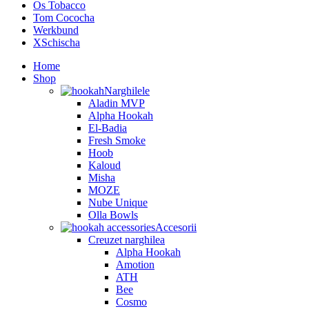
Os Tobacco
Tom Cococha
Werkbund
XSchischa
Home
Shop
Narghilele
Aladin MVP
Alpha Hookah
El-Badia
Fresh Smoke
Hoob
Kaloud
Misha
MOZE
Nube Unique
Olla Bowls
Accesorii
Creuzet narghilea
Alpha Hookah
Amotion
ATH
Bee
Cosmo