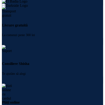
Livrare gratuită
La comenzi peste 300 lei
Consiliere Shisha
Te ajutăm să alegi
Plăți online