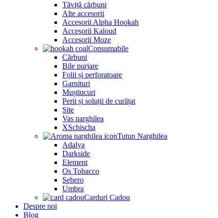
Tăviță cărbuni
Alte accesorii
Accesorii Alpha Hookah
Accesorii Kaloud
Accesorii Moze
Consumabile
Cărbuni
Bile purjare
Folii și perforatoare
Garnituri
Muștiucuri
Perii și soluții de curățat
Site
Vas narghilea
XSchischa
Tutun Narghilea
Adalya
Darkside
Element
Os Tobacco
Sebero
Umbra
Carduri Cadou
Despre noi
Blog