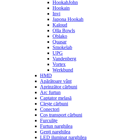
HookahJohn
Hookain
Invi
Japona Hookah
Kaloud
Olla Bowls
Oblako
Quasar
Smokelab
UPG
Vandenberg
Vortex
Werkbund
HMD
Apărătoare vânt
Aprinzător cărbuni
Arc furtun
Captator melasă
Clește cărbuni
Conectori
Coș transport cărbuni
Furculițe
Furtun narghilea
Genți narghilea
LED iluminat narghilea