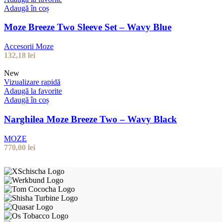
Adaugă în coș
Moze Breeze Two Sleeve Set – Wavy Blue
Accesorii Moze
132,18
lei
New
Vizualizare rapidă
Adaugă la favorite
Adaugă în coș
Narghilea Moze Breeze Two – Wavy Black
MOZE
770,00
lei