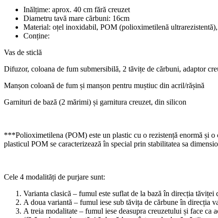
Inălțime: aprox. 40 cm fără creuzet
Diametru tavă mare cărbuni: 16cm
Material: oțel inoxidabil, POM (polioximetilenă ultrarezistentă),
Conține:
Vas de sticlă
Difuzor, coloana de fum submersibilă, 2 tăvițe de cărbuni, adaptor creu
Manșon coloană de fum și manșon pentru muștiuc din acril/rășină
Garnituri de bază (2 mărimi) și garnitura creuzet, din silicon
***Polioximetilena (POM) este un plastic cu o rezistență enormă și o cal
plasticul POM se caracterizează în special prin stabilitatea sa dimensio
Cele 4 modalități de purjare sunt:
Varianta clasică – fumul este suflat de la bază în direcția tăviței
A doua variantă – fumul iese sub tăvița de cărbune în direcția vas
A treia modalitate – fumul iese deasupra creuzetului și face ca a