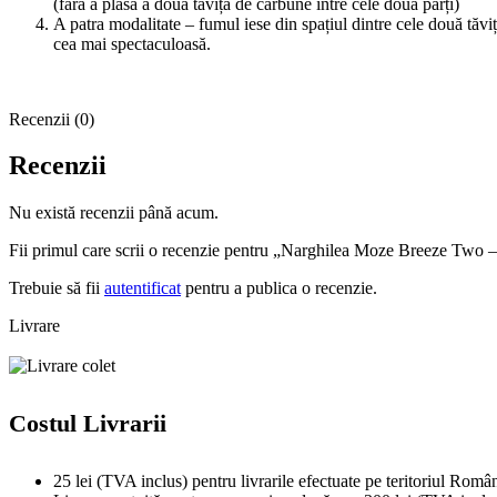
(fără a plasa a doua tăviță de cărbune între cele două părți)
A patra modalitate – fumul iese din spațiul dintre cele două tăvi
cea mai spectaculoasă.
Recenzii (0)
Recenzii
Nu există recenzii până acum.
Fii primul care scrii o recenzie pentru „Narghilea Moze Breeze Two
Trebuie să fii
autentificat
pentru a publica o recenzie.
Livrare
Costul Livrarii
25 lei (TVA inclus) pentru livrarile efectuate pe teritoriul Român