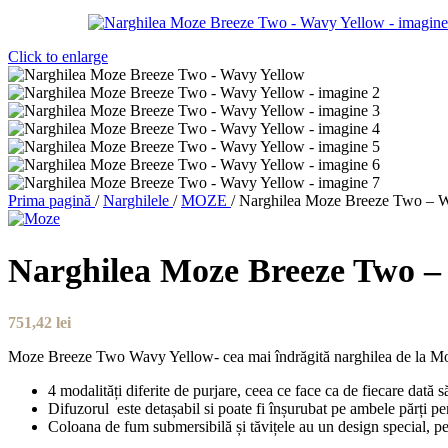
Click to enlarge
Prima pagină
/
Narghilele
/
MOZE
/
Narghilea Moze Breeze Two – 
Narghilea Moze Breeze Two –
751,42
lei
Moze Breeze Two Wavy Yellow- cea mai îndrăgită narghilea de la Mo
4 modalități diferite de purjare, ceea ce face ca de fiecare dată 
Difuzorul este detașabil si poate fi înșurubat pe ambele părți pent
Coloana de fum submersibilă și tăvițele au un design special, p