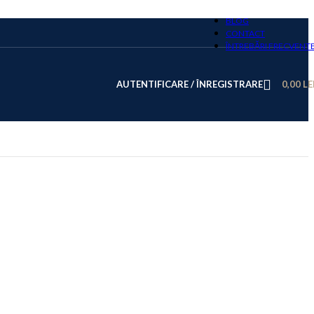
BLOG
CONTACT
ÎNTREBĂRI FRECVENT
AUTENTIFICARE / ÎNREGISTRARE
0,00
LE