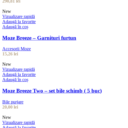
290,81
lei
New
Vizualizare rapidă
Adaugă la favorite
Adaugă în coș
Moze Breeze – Garnituri furtun
Accesorii Moze
15,26
lei
New
Vizualizare rapidă
Adaugă la favorite
Adaugă în coș
Moze Breeze Two – set bile schimb ( 5 buc)
Bile purjare
20,00
lei
New
Vizualizare rapidă
Adaugă la favorite