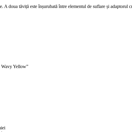
țe. A doua tăviță este înșurubată între elementul de suflare și adaptorul 
 – Wavy Yellow”
iei