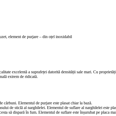
zet, element de purjare – din oțel inoxidabil
itate excelentă a suprafeței datorită densității sale mari. Cu proprietăți
nală extrem de ridicată.
 de cărbuni. Elementul de purjare este plasat chiar la bază.
ului de sticlă al narghilelei. Elementul de suflare al narghilelei este pla
cesta să dispară în fum. Elementul de suflare este înșurubat pe placa mai