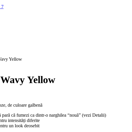
Wavy Yellow
 Wavy Yellow
ze, de culoare galbenă
să pară că fumezi ca dintr-o narghilea “nouă” (vezi Detalii)
ru intensități diferite
entru un look deosebit