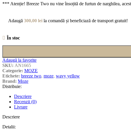
*** Atenție! Breeze Two nu vine însoțită de furtun de narghilea, aces
Adaugă
300,00
lei
la comandă și beneficiază de transport gratuit!
În stoc
Adaugă la favorite
SKU:
AN1665
Categorie:
MOZE
Etichete:
breeze two
,
moze
,
wavy yellow
Brand:
Moze
Distribuie:
Descriere
Recenzii (0)
Livrare
Descriere
Detalii: