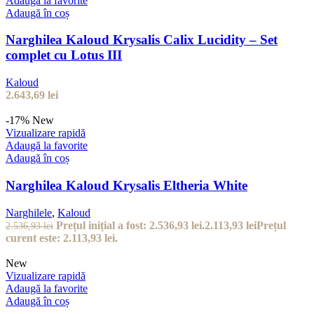
Adaugă la favorite
Adaugă în coș
Narghilea Kaloud Krysalis Calix Lucidity – Set
complet cu Lotus III
Kaloud
2.643,69
lei
-17%
New
Vizualizare rapidă
Adaugă la favorite
Adaugă în coș
Narghilea Kaloud Krysalis Eltheria White
Narghilele
,
Kaloud
Prețul inițial a fost: 2.536,93 lei.
2.113,93
lei
Prețul
2.536,93
lei
curent este: 2.113,93 lei.
New
Vizualizare rapidă
Adaugă la favorite
Adaugă în coș