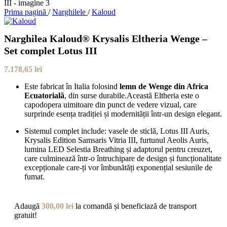
Prima pagină
/
Narghilele
/
Kaloud
Narghilea Kaloud® Krysalis Eltheria Wenge –
Set complet Lotus III
7.178,65
lei
Este fabricat în Italia folosind
lemn de Wenge din Africa
Ecuatorială
, din surse durabile.Această Eltheria este o
capodopera uimitoare din punct de vedere vizual, care
surprinde esența tradiției și modernității într-un design elegant.
Sistemul complet include: vasele de sticlă, Lotus III Auris,
Krysalis Edition Samsaris Vitria III, furtunul Aeolis Auris,
lumina LED Selestia Breathing și adaptorul pentru creuzet,
care culminează într-o întruchipare de design și funcționalitate
excepționale care-ți vor îmbunătăți exponențial sesiunile de
fumat.
Adaugă
300,00
lei
la comandă și beneficiază de transport
gratuit!