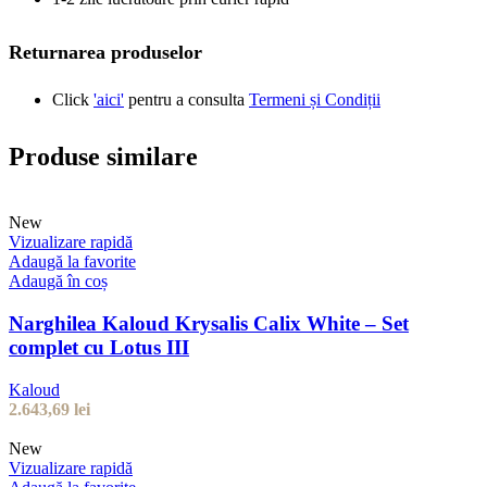
Returnarea produselor
Click
'aici'
pentru a consulta
Termeni și Condiții
Produse similare
New
Vizualizare rapidă
Adaugă la favorite
Adaugă în coș
Narghilea Kaloud Krysalis Calix White – Set
complet cu Lotus III
Kaloud
2.643,69
lei
New
Vizualizare rapidă