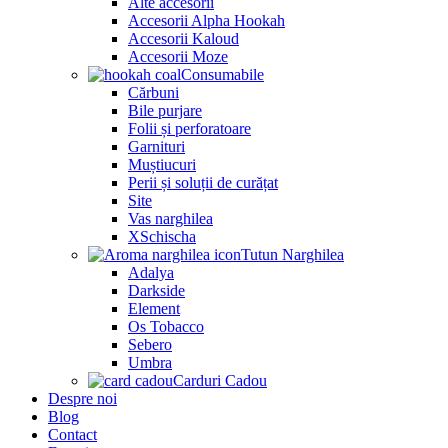
Alte accesorii
Accesorii Alpha Hookah
Accesorii Kaloud
Accesorii Moze
Consumabile
Cărbuni
Bile purjare
Folii și perforatoare
Garnituri
Muștiucuri
Perii și soluții de curățat
Site
Vas narghilea
XSchischa
Tutun Narghilea
Adalya
Darkside
Element
Os Tobacco
Sebero
Umbra
Carduri Cadou
Despre noi
Blog
Contact