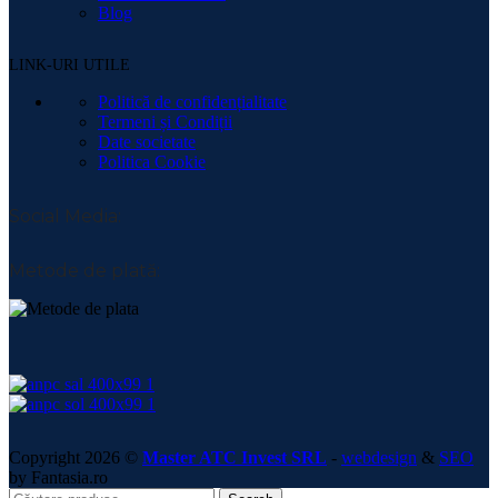
Blog
LINK-URI UTILE
Politică de confidențialitate
Termeni și Condiții
Date societate
Politica Cookie
Social Media:
Metode de plată:
Copyright 2026 ©
Master ATC Invest SRL
-
webdesign
&
SEO
by Fantasia.ro