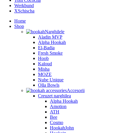
Tom Cococha
Werkbund
XSchischa
Home
Shop
Narghilele
Aladin MVP
Alpha Hookah
El-Badia
Fresh Smoke
Hoob
Kaloud
Misha
MOZE
Nube Unique
Olla Bowls
Accesorii
Creuzet narghilea
Alpha Hookah
Amotion
ATH
Bee
Cosmo
HookahJohn