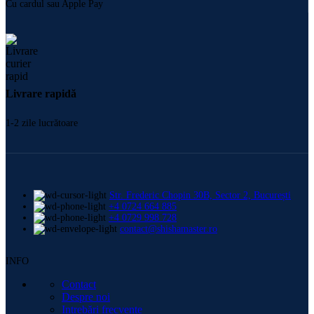
Cu cardul sau Apple Pay
Livrare rapidă
1-2 zile lucrătoare
Str. Frederic Chopin 30B, Sector 2, București
+4 0724 664 885
+4 0729 998 728
contact@shishamaster.ro
INFO
Contact
Despre noi
Intrebări frecvente