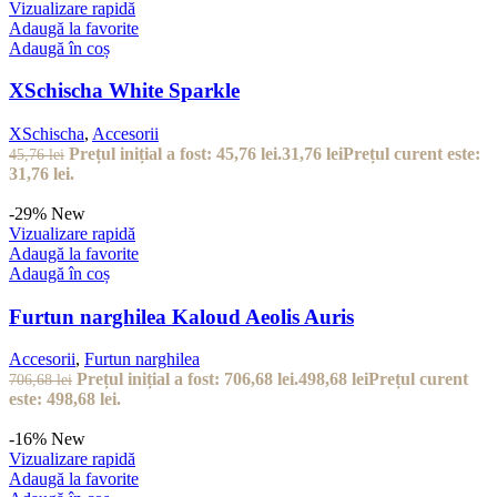
Vizualizare rapidă
Adaugă la favorite
Adaugă în coș
XSchischa White Sparkle
XSchischa
,
Accesorii
Prețul inițial a fost: 45,76 lei.
31,76
lei
Prețul curent este:
45,76
lei
31,76 lei.
-29%
New
Vizualizare rapidă
Adaugă la favorite
Adaugă în coș
Furtun narghilea Kaloud Aeolis Auris
Accesorii
,
Furtun narghilea
Prețul inițial a fost: 706,68 lei.
498,68
lei
Prețul curent
706,68
lei
este: 498,68 lei.
-16%
New
Vizualizare rapidă
Adaugă la favorite