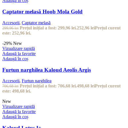
Adaugă în coș
Captator melasă Hoob Mola Gold
Accesorii
,
Captator melasă
Prețul inițial a fost: 299,96 lei.
252,96
lei
Prețul curent
299,96
lei
este: 252,96 lei.
-29%
New
Vizualizare rapidă
Adaugă la favorite
Adaugă în coș
Furtun narghilea Kaloud Aeolis Argis
Accesorii
,
Furtun narghilea
Prețul inițial a fost: 706,68 lei.
498,68
lei
Prețul curent
706,68
lei
este: 498,68 lei.
New
Vizualizare rapidă
Adaugă la favorite
Adaugă în coș
Kaloud Lotus I+