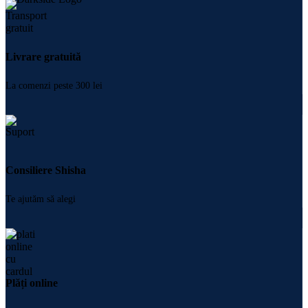
Livrare gratuită
La comenzi peste 300 lei
Consiliere Shisha
Te ajutăm să alegi
Plăți online