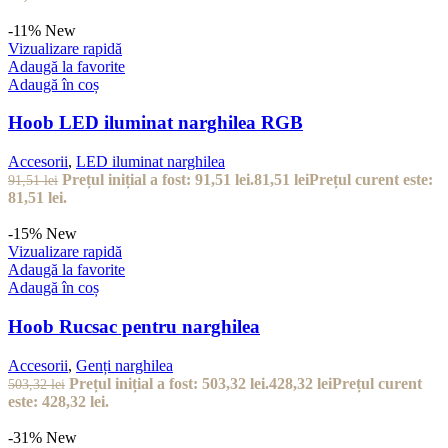
-11%
New
Vizualizare rapidă
Adaugă la favorite
Adaugă în coș
Hoob LED iluminat narghilea RGB
Accesorii
,
LED iluminat narghilea
Prețul inițial a fost: 91,51 lei.
81,51
lei
Prețul curent este:
91,51
lei
81,51 lei.
-15%
New
Vizualizare rapidă
Adaugă la favorite
Adaugă în coș
Hoob Rucsac pentru narghilea
Accesorii
,
Genți narghilea
Prețul inițial a fost: 503,32 lei.
428,32
lei
Prețul curent
503,32
lei
este: 428,32 lei.
-31%
New