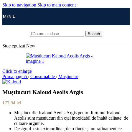
Skip to navigation
Skip to main content
MENIU
Search
Stoc epuizat
New
Click to enlarge
Prima pagină
/
Consumabile
/
Muștiucuri
Muștiucuri Kaloud Aeolis Argis
177,94
lei
Muștiucurile Kaloud Aeolis Argis pentru furtunul Kaloud
Aeolis sunt muștiucuri din oțel inoxidabil de înaltă calitate, de
culoare argintie.
Designul este extraordinar, de o finețe și un rafinament ce