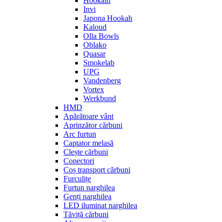
Hookain
Invi
Japona Hookah
Kaloud
Olla Bowls
Oblako
Quasar
Smokelab
UPG
Vandenberg
Vortex
Werkbund
HMD
Apărătoare vânt
Aprinzător cărbuni
Arc furtun
Captator melasă
Clește cărbuni
Conectori
Coș transport cărbuni
Furculițe
Furtun narghilea
Genți narghilea
LED iluminat narghilea
Tăviță cărbuni