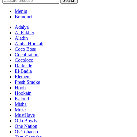
Search
Meniu
Branduri
Adalya
Al Fakher
Aladin
Alpha Hookah
Coco Boss
Cocobration
Cocoloco
Darkside
El-Badia
Element
Fresh Smoke
Hoob
Hookain
Kaloud
Misha
Moze
MustHave
Olla Bowls
One Nation
Os Tobacco