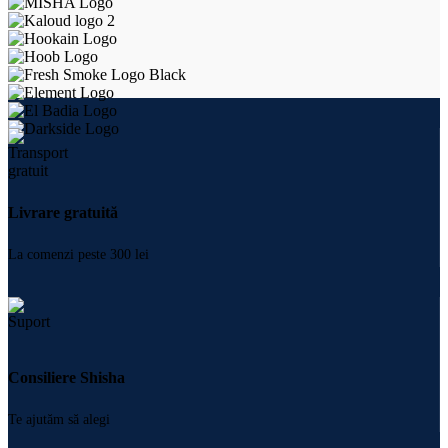
Livrare gratuită
La comenzi peste 300 lei
Consiliere Shisha
Te ajutăm să alegi