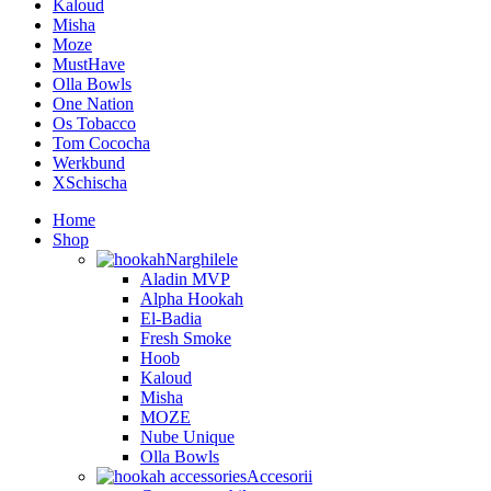
Kaloud
Misha
Moze
MustHave
Olla Bowls
One Nation
Os Tobacco
Tom Cococha
Werkbund
XSchischa
Home
Shop
Narghilele
Aladin MVP
Alpha Hookah
El-Badia
Fresh Smoke
Hoob
Kaloud
Misha
MOZE
Nube Unique
Olla Bowls
Accesorii