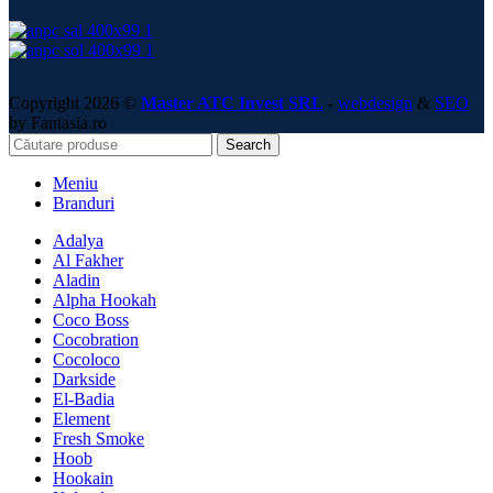
Copyright 2026 ©
Master ATC Invest SRL
-
webdesign
&
SEO
by Fantasia.ro
Search
Meniu
Branduri
Adalya
Al Fakher
Aladin
Alpha Hookah
Coco Boss
Cocobration
Cocoloco
Darkside
El-Badia
Element
Fresh Smoke
Hoob
Hookain