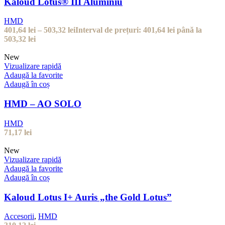
Kaloud Lotus® III Aluminiu
HMD
401,64
lei
–
503,32
lei
Interval de prețuri: 401,64 lei până la
503,32 lei
New
Vizualizare rapidă
Adaugă la favorite
Adaugă în coș
HMD – AO SOLO
HMD
71,17
lei
New
Vizualizare rapidă
Adaugă la favorite
Adaugă în coș
Kaloud Lotus I+ Auris „the Gold Lotus”
Accesorii
,
HMD