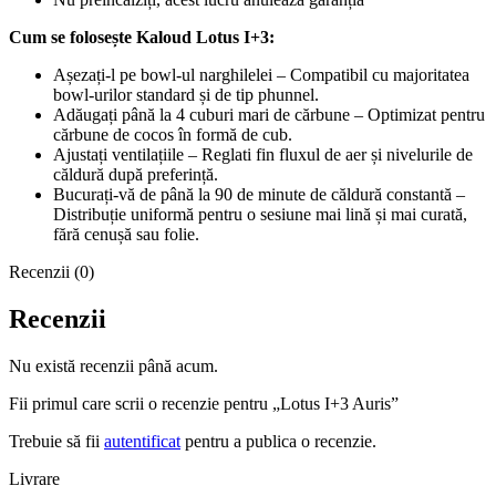
Cum se folosește Kaloud Lotus I+3:
Așezați-l pe bowl-ul narghilelei – Compatibil cu majoritatea
bowl-urilor standard și de tip phunnel.
Adăugați până la 4 cuburi mari de cărbune – Optimizat pentru
cărbune de cocos în formă de cub.
Ajustați ventilațiile – Reglati fin fluxul de aer și nivelurile de
căldură după preferință.
Bucurați-vă de până la 90 de minute de căldură constantă –
Distribuție uniformă pentru o sesiune mai lină și mai curată,
fără cenușă sau folie.
Recenzii (0)
Recenzii
Nu există recenzii până acum.
Fii primul care scrii o recenzie pentru „Lotus I+3 Auris”
Trebuie să fii
autentificat
pentru a publica o recenzie.
Livrare