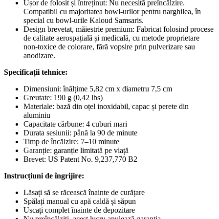
Ușor de folosit și întreținut: Nu necesită preîncălzire.
Compatibil cu majoritatea bowl-urilor pentru narghilea, în
special cu bowl-urile Kaloud Samsaris.
Design brevetat, măiestrie premium: Fabricat folosind procese
de calitate aerospațială și medicală, cu metode proprietare
non-toxice de colorare, fără vopsire prin pulverizare sau
anodizare.
Specificații tehnice:
Dimensiuni: înălțime 5,82 cm x diametru 7,5 cm
Greutate: 190 g (0,42 lbs)
Materiale: bază din oțel inoxidabil, capac și perete din
aluminiu
Capacitate cărbune: 4 cuburi mari
Durata sesiunii: până la 90 de minute
Timp de încălzire: 7–10 minute
Garanție: garanție limitată pe viață
Brevet: US Patent No. 9,237,770 B2
Instrucțiuni de îngrijire:
Lăsați să se răcească înainte de curățare
Spălați manual cu apă caldă și săpun
Uscați complet înainte de depozitare
Nu preîncălziți, acest lucru anulează garanția