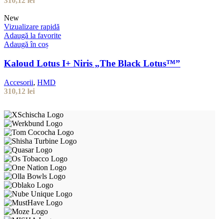
310,12
lei
New
Vizualizare rapidă
Adaugă la favorite
Adaugă în coș
Kaloud Lotus I+ Niris „The Black Lotus™”
Accesorii
,
HMD
310,12
lei