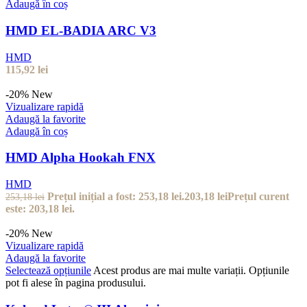
Adaugă în coș
HMD EL-BADIA ARC V3
HMD
115,92
lei
-20%
New
Vizualizare rapidă
Adaugă la favorite
Adaugă în coș
HMD Alpha Hookah FNX
HMD
Prețul inițial a fost: 253,18 lei.
203,18
lei
Prețul curent
253,18
lei
este: 203,18 lei.
-20%
New
Vizualizare rapidă
Adaugă la favorite
Selectează opțiunile
Acest produs are mai multe variații. Opțiunile
pot fi alese în pagina produsului.