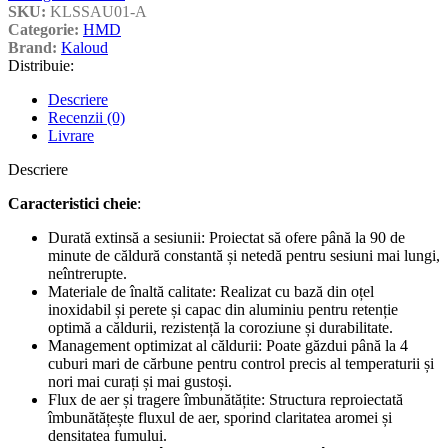
SKU:
KLSSAU01-A
Categorie:
HMD
Brand:
Kaloud
Distribuie:
Descriere
Recenzii (0)
Livrare
Descriere
Caracteristici cheie
:
Durată extinsă a sesiunii: Proiectat să ofere până la 90 de
minute de căldură constantă și netedă pentru sesiuni mai lungi,
neîntrerupte.
Materiale de înaltă calitate: Realizat cu bază din oțel
inoxidabil și perete și capac din aluminiu pentru retenție
optimă a căldurii, rezistență la coroziune și durabilitate.
Management optimizat al căldurii: Poate găzdui până la 4
cuburi mari de cărbune pentru control precis al temperaturii și
nori mai curați și mai gustoși.
Flux de aer și tragere îmbunătățite: Structura reproiectată
îmbunătățește fluxul de aer, sporind claritatea aromei și
densitatea fumului.