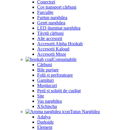
Conectori
Coș transport cărbuni
Furculițe
Furtun narghilea
Genți narghilea
LED iluminat narghilea
Tăviță cărbuni
Alte accesorii
Accesorii Alpha Hookah
Accesorii Kaloud
Accesorii Moze
Consumabile
Cărbuni
Bile purjare
Folii și perforatoare
Garnituri
Muștiucuri
Perii și soluții de curățat
Site
Vas narghilea
XSchischa
Tutun Narghilea
Adalya
Darkside
Element