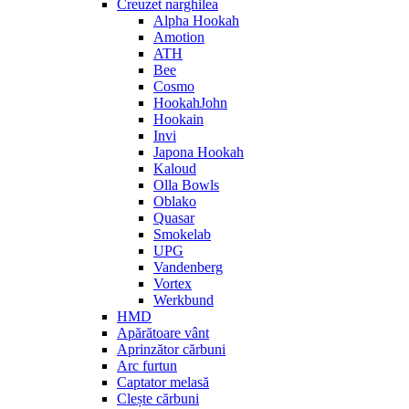
Creuzet narghilea
Alpha Hookah
Amotion
ATH
Bee
Cosmo
HookahJohn
Hookain
Invi
Japona Hookah
Kaloud
Olla Bowls
Oblako
Quasar
Smokelab
UPG
Vandenberg
Vortex
Werkbund
HMD
Apărătoare vânt
Aprinzător cărbuni
Arc furtun
Captator melasă
Clește cărbuni