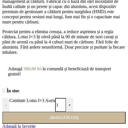
management al căldurii. Fabricat cu o bază din oțel inoxidabil de
înaltă calitate și un perete și capac din aluminiu, acest dispozitiv
premium de gestionare a căldurii pentru narghilea (HMD) este
conceput pentru sesiuni mai lungi, fum mai fin și o capacitate mai
mare pentru cărbuni.
Proiectat pentru a elimina cenușa, a reduce asprimea și a regla
căldura, Lotus I+3 îți oferă până la 90 de minute de nori curați și
plini de aromă cu până la 4 cuburi mari de cărbune. Fără folie de
aluminiu. Fără ardere neuniformă. Doar precizie și puritate la fiecare
inhalare.
Adaugă
300,00
lei
la comandă și beneficiază de transport
gratuit!
În stoc
Cantitate Lotus I+3 Auris
-
+
ADAUGĂ ÎN COȘ
Adaugă la favorite