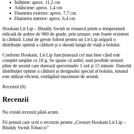
Înălțime: aprox. 11,2 cm
Adâncime: aprox. 1,4 cm
Diametru exterior: aprox. 7,7 cm
Diametru interior: aprox. 6,4 cm
Hookain Lit Lip – Bluddy Swish se remarcă printr-o temperatură
ridicată de ardere de 900 de grade, prin urmare, este foarte rezistent
la căldură. Lutul de gresie folosit pentru un Lit Lip asigură o
distribuție optimă a căldurii și o durată lungă de viață a bolului.
Conform Hookain, Lit Lip funcționează cel mai bine când este
complet umplut cu 18 g. Se spune că astfel, sunt posibile sesiuni
pline de aromă care durează aproximativ 1 oră și 15 minute. Datorită
distribuției optime a căldurii și designului special al bolului, tutunul
este utilizat eficient, extrăgând maximum de aromă.
Recenzii (0)
Recenzii
Nu există recenzii până acum.
Fii primul care scrii o recenzie pentru „Creuzet Hookain Lit Lip –
Bluddy Swish Tobacco”