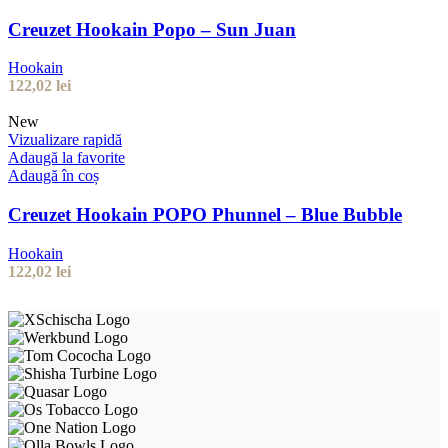
Creuzet Hookain Popo – Sun Juan
Hookain
122,02
lei
New
Vizualizare rapidă
Adaugă la favorite
Adaugă în coș
Creuzet Hookain POPO Phunnel – Blue Bubble
Hookain
122,02
lei