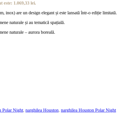
t este: 1.069,33 lei.
ox) are un design elegant și este lansată într-o ediție limitată.
mene naturale și au tematică spațială.
mene naturale – aurora boreală.
 Polar Night
,
narghilea Houston
,
narghilea Houston Polar Night