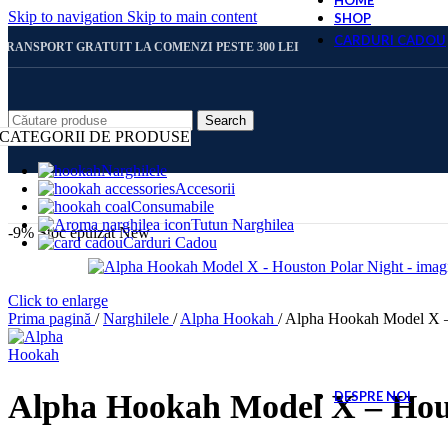
HOME
Skip to navigation
Skip to main content
SHOP
CARDURI CADOU
TRANSPORT GRATUIT LA COMENZI PESTE 300 LEI
CARD 
Search
CATEGORII DE PRODUSE
Narghilele
Accesorii
CARD 
Consumabile
Tutun Narghilea
-9%
Stoc epuizat
New
Carduri Cadou
CARD 
Click to enlarge
Prima pagină
/
Narghilele
/
Alpha Hookah
/
Alpha Hookah Model X –
CARD 
Alpha Hookah Model X – Hous
DESPRE NOI