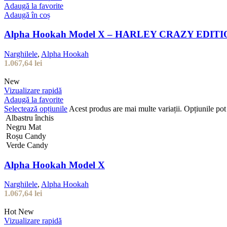
Adaugă la favorite
Adaugă în coș
Alpha Hookah Model X – HARLEY CRAZY EDIT
Narghilele
,
Alpha Hookah
1.067,64
lei
New
Vizualizare rapidă
Adaugă la favorite
Selectează opțiunile
Acest produs are mai multe variații. Opțiunile pot 
Albastru închis
Negru Mat
Roșu Candy
Verde Candy
Alpha Hookah Model X
Narghilele
,
Alpha Hookah
1.067,64
lei
Hot
New
Vizualizare rapidă