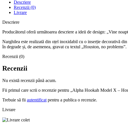
Descriere
Recenzii (0)
Livrare
Descriere
Producătorul oferă următoarea descriere a ideii de design: „Vine noaptea
Narghilea este realizată din oțel inoxidabil cu o inserție decorativă d
în degrade și, de asemenea, gravat cu textul „Houston, no problems”. P
Recenzii (0)
Recenzii
Nu există recenzii până acum.
Fii primul care scrii o recenzie pentru „Alpha Hookah Model X – Ho
Trebuie să fii
autentificat
pentru a publica o recenzie.
Livrare