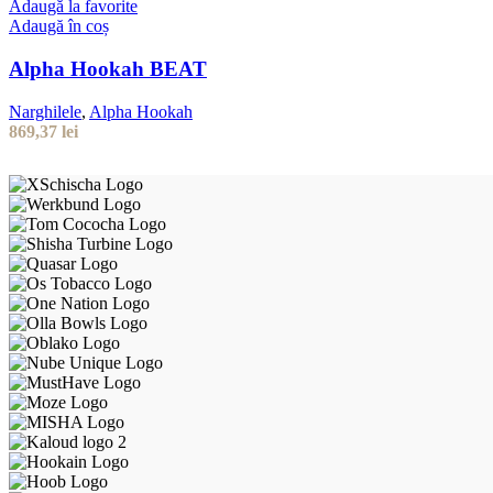
Adaugă la favorite
Adaugă în coș
Alpha Hookah BEAT
Narghilele
,
Alpha Hookah
869,37
lei