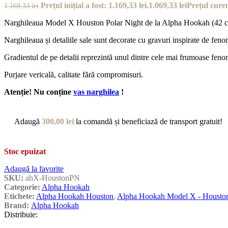
Prețul inițial a fost: 1.169,33 lei.
1.069,33
lei
Prețul curen
1.169,33
lei
Narghileaua Model X Houston Polar Night de la Alpha Hookah (42 cm, in
Narghileaua și detaliile sale sunt decorate cu gravuri inspirate de feno
Gradientul de pe detalii reprezintă unul dintre cele mai frumoase feno
Purjare vericală, calitate fără compromisuri.
Atenție! Nu conține
vas narghilea
!
Adaugă
300,00
lei
la comandă și beneficiază de transport gratuit!
Stoc epuizat
Adaugă la favorite
SKU:
ahX-HoustonPN
Categorie:
Alpha Hookah
Etichete:
Alpha Hookah Houston
,
Alpha Hookah Model X - Houston
Brand:
Alpha Hookah
Distribuie: