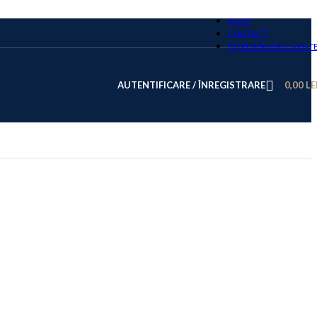
BLOG
CONTACT
ÎNTREBĂRI FRECVENT
AUTENTIFICARE / ÎNREGISTRARE
0,00
LE