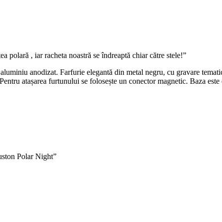
 polară , iar racheta noastră se îndreaptă chiar către stele!”
in aluminiu anodizat. Farfurie elegantă din metal negru, cu gravare temati
entru atașarea furtunului se folosește un conector magnetic. Baza este d
uston Polar Night”