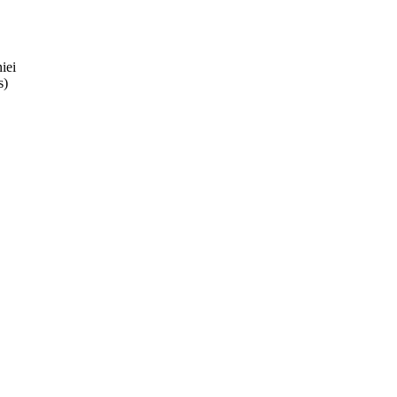
iei
s)