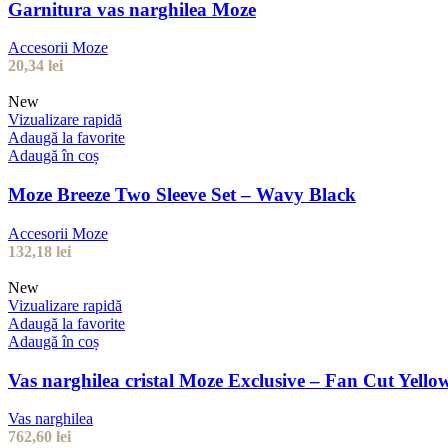
Garnitura vas narghilea Moze
Accesorii Moze
20,34
lei
New
Vizualizare rapidă
Adaugă la favorite
Adaugă în coș
Moze Breeze Two Sleeve Set – Wavy Black
Accesorii Moze
132,18
lei
New
Vizualizare rapidă
Adaugă la favorite
Adaugă în coș
Vas narghilea cristal Moze Exclusive – Fan Cut Yello
Vas narghilea
762,60
lei