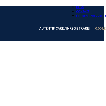
BLOG
CONTACT
ÎNTREBĂRI FRECVENT
AUTENTIFICARE / ÎNREGISTRARE
0,00
LE