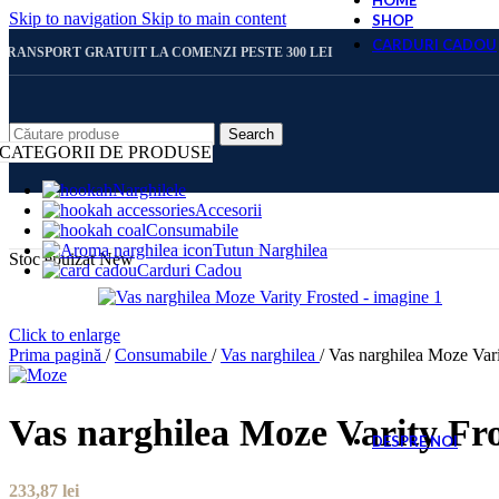
HOME
Skip to navigation
Skip to main content
SHOP
CARDURI CADOU
TRANSPORT GRATUIT LA COMENZI PESTE 300 LEI
CARD 
Search
CATEGORII DE PRODUSE
Narghilele
Accesorii
CARD 
Consumabile
Tutun Narghilea
Stoc epuizat
New
Carduri Cadou
CARD 
Click to enlarge
Prima pagină
/
Consumabile
/
Vas narghilea
/
Vas narghilea Moze Vari
CARD 
Vas narghilea Moze Varity Fr
DESPRE NOI
233,87
lei