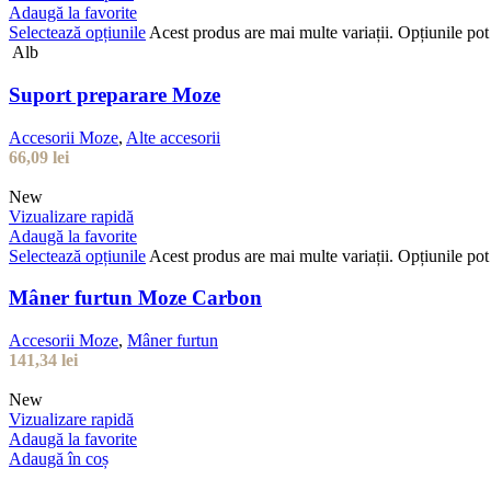
Adaugă la favorite
Selectează opțiunile
Acest produs are mai multe variații. Opțiunile pot 
Alb
Suport preparare Moze
Accesorii Moze
,
Alte accesorii
66,09
lei
New
Vizualizare rapidă
Adaugă la favorite
Selectează opțiunile
Acest produs are mai multe variații. Opțiunile pot 
Mâner furtun Moze Carbon
Accesorii Moze
,
Mâner furtun
141,34
lei
New
Vizualizare rapidă
Adaugă la favorite
Adaugă în coș