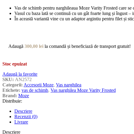
Vas de schimb pentru narghileaua Moze Varity Frosted care se cara
Vasul cu baza lată se continuă cu un gât foarte lung și îngust –
În această variantă vine cu un adaptor argintiu pentru filet și sti
Adaugă
300,00
lei
la comandă și beneficiază de transport gratuit!
Stoc epuizat
Adaugă la favorite
SKU:
AN2572
Categorii:
Accesorii Moze
,
Vas narghilea
Etichete:
vas de schimb
,
Vas narghilea Moze Varity Frosted
Brand:
Moze
Distribuie:
Descriere
Recenzii (0)
Livrare
Descriere