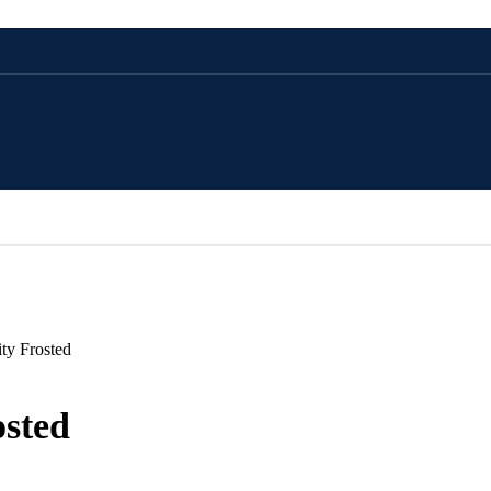
CADOU 100 LEI
CADOU 250 LEI
CADOU 500 LEI
ty Frosted
CADOU 1000 LEI
osted