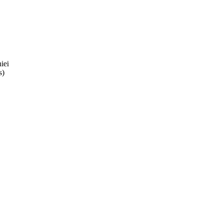
iei
s)