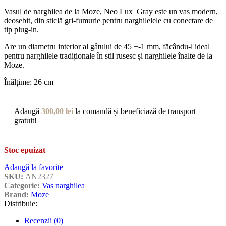
Vasul de narghilea de la Moze, Neo Lux Gray este un vas modern,
deosebit, din sticlă gri-fumurie pentru narghilelele cu conectare de
tip plug-in.
Are un diametru interior al gâtului de 45 +-1 mm, făcându-l ideal
pentru narghilele tradiționale în stil rusesc și narghilele înalte de la
Moze.
Înălțime: 26 cm
Adaugă
300,00
lei
la comandă și beneficiază de transport
gratuit!
Stoc epuizat
Adaugă la favorite
SKU:
AN2327
Categorie:
Vas narghilea
Brand:
Moze
Distribuie:
Recenzii (0)