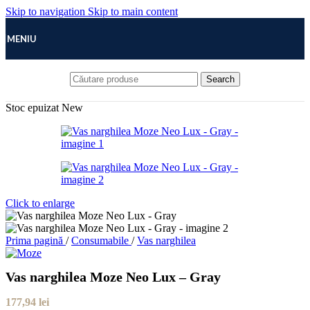
Skip to navigation
Skip to main content
MENIU
Search
Stoc epuizat
New
Click to enlarge
Prima pagină
/
Consumabile
/
Vas narghilea
Vas narghilea Moze Neo Lux – Gray
177,94
lei