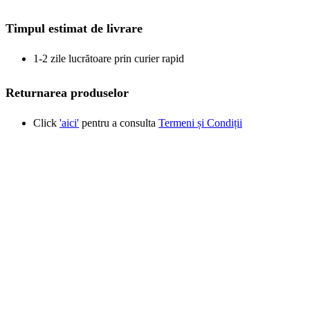
Timpul estimat de livrare
1-2 zile lucrătoare prin curier rapid
Returnarea produselor
Click
'aici'
pentru a consulta
Termeni și Condiții
Produse similare
New
Vizualizare rapidă
Adaugă la favorite
Adaugă în coș
Vas narghilea MVP 670 – Cube
Accesorii MVP
,
Vas narghilea
177,94
lei