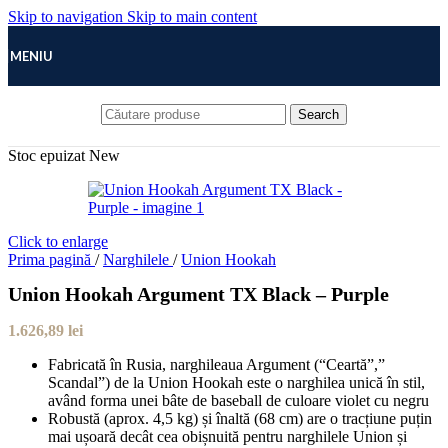
Skip to navigation
Skip to main content
MENIU
Search
Stoc epuizat
New
Click to enlarge
Prima pagină
/
Narghilele
/
Union Hookah
Union Hookah Argument TX Black – Purple
1.626,89
lei
Fabricată în Rusia, narghileaua Argument (“Ceartă”,”
Scandal”) de la Union Hookah este o narghilea unică în stil,
având forma unei bâte de baseball de culoare violet cu negru
Robustă (aprox. 4,5 kg) și înaltă (68 cm) are o tracțiune puțin
mai ușoară decât cea obișnuită pentru narghilele Union și