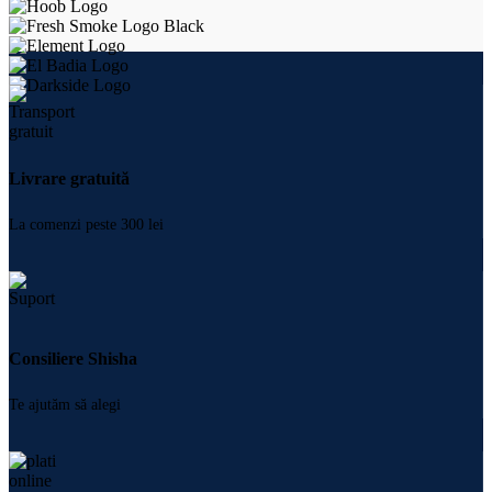
Livrare gratuită
La comenzi peste 300 lei
Consiliere Shisha
Te ajutăm să alegi