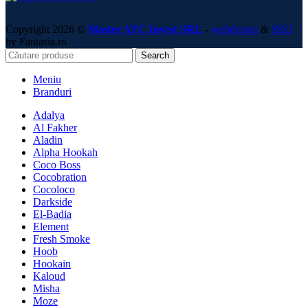
Copyright 2026 ©
Master ATC Invest SRL
-
webdesign
&
SEO
by Fantasia.ro
Search
Meniu
Branduri
Adalya
Al Fakher
Aladin
Alpha Hookah
Coco Boss
Cocobration
Cocoloco
Darkside
El-Badia
Element
Fresh Smoke
Hoob
Hookain
Kaloud
Misha
Moze