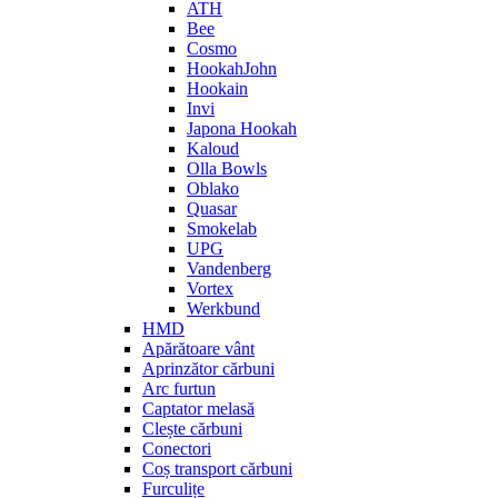
ATH
Bee
Cosmo
HookahJohn
Hookain
Invi
Japona Hookah
Kaloud
Olla Bowls
Oblako
Quasar
Smokelab
UPG
Vandenberg
Vortex
Werkbund
HMD
Apărătoare vânt
Aprinzător cărbuni
Arc furtun
Captator melasă
Clește cărbuni
Conectori
Coș transport cărbuni
Furculițe