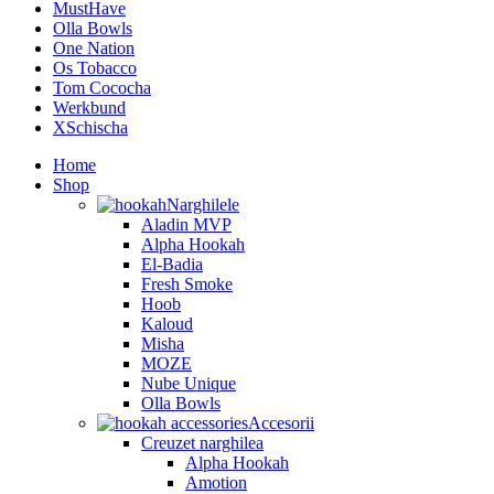
MustHave
Olla Bowls
One Nation
Os Tobacco
Tom Cococha
Werkbund
XSchischa
Home
Shop
Narghilele
Aladin MVP
Alpha Hookah
El-Badia
Fresh Smoke
Hoob
Kaloud
Misha
MOZE
Nube Unique
Olla Bowls
Accesorii
Creuzet narghilea
Alpha Hookah
Amotion