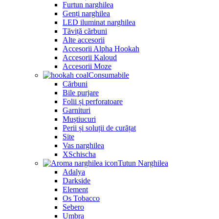
Furtun narghilea
Genți narghilea
LED iluminat narghilea
Tăviță cărbuni
Alte accesorii
Accesorii Alpha Hookah
Accesorii Kaloud
Accesorii Moze
Consumabile
Cărbuni
Bile purjare
Folii și perforatoare
Garnituri
Muștiucuri
Perii și soluții de curățat
Site
Vas narghilea
XSchischa
Tutun Narghilea
Adalya
Darkside
Element
Os Tobacco
Sebero
Umbra