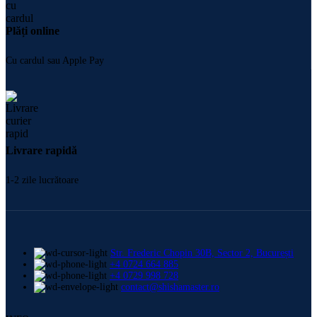
Plăți online
Cu cardul sau Apple Pay
Livrare rapidă
1-2 zile lucrătoare
Str. Frederic Chopin 30B, Sector 2, București
+4 0724 664 885
+4 0729 998 728
contact@shishamaster.ro