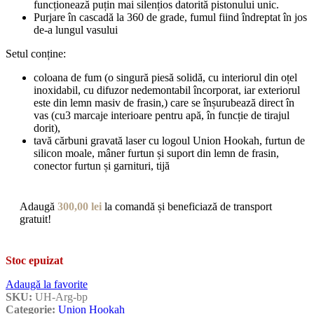
funcționează puțin mai silențios datorită pistonului unic.
Purjare în cascadă la 360 de grade, fumul fiind îndreptat în jos
de-a lungul vasului
Setul conține:
coloana de fum (o singură piesă solidă, cu interiorul din oțel
inoxidabil, cu difuzor nedemontabil încorporat, iar exteriorul
este din lemn masiv de frasin,) care se înșurubează direct în
vas (cu3 marcaje interioare pentru apă, în funcție de tirajul
dorit),
tavă cărbuni gravată laser cu logoul Union Hookah, furtun de
silicon moale, mâner furtun și suport din lemn de frasin,
conector furtun și garnituri, tijă
Adaugă
300,00
lei
la comandă și beneficiază de transport
gratuit!
Stoc epuizat
Adaugă la favorite
SKU:
UH-Arg-bp
Categorie:
Union Hookah