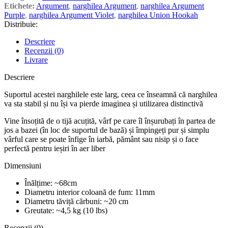
Etichete:
Argument
,
narghilea Argument
,
narghilea Argument
Purple
,
narghilea Argument Violet
,
narghilea Union Hookah
Distribuie:
Descriere
Recenzii (0)
Livrare
Descriere
Suportul acestei narghilele este larg, ceea ce înseamnă că narghilea
va sta stabil și nu își va pierde imaginea și utilizarea distinctivă
Vine însoțită de o tijă acuțită, vârf pe care îl înșurubați în partea de
jos a bazei (în loc de suportul de bază) și împingeți pur și simplu
vârful care se poate înfige în iarbă, pământ sau nisip și o face
perfectă pentru ieșiri în aer liber
Dimensiuni
Înălțime: ~68cm
Diametru interior coloană de fum: 11mm
Diametru tăviță cărbuni: ~20 cm
Greutate: ~4,5 kg (10 lbs)
Recenzii (0)