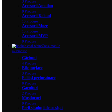
3 Produse
Accesorii Amotion
9 Produse
Accesorii Kaloud
10 Produse
Accesorii Moze
13 Produse
Accesorii MVP
9 Produse
Consumabile
47 Produse
Cărbuni
4 Produse
Bile purjare
3 Produse
Folii și perforatoare
0 Produse
Garnituri
2 Produse
Muștiucuri
9 Produse
Perii și soluții de curățat