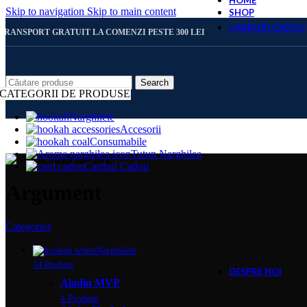
HOME
Skip to navigation
Skip to main content
SHOP
CARDURI CADOU
TRANSPORT GRATUIT LA COMENZI PESTE 300 LEI
CARD 
Search
CATEGORII DE PRODUSE
Narghilele
Accesorii
CARD 
Consumabile
Tutun Narghilea
Carduri Cadou
CARD 
Argument
Categories
CARD 
Narghilele
34 Produse
DESPRE NOI
Aladin MVP
4 Produse