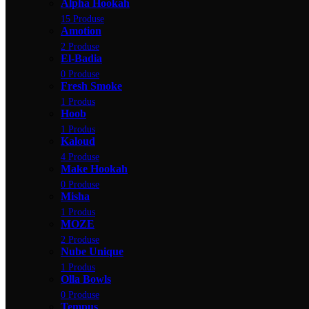
Alpha Hookah
15 Produse
Amotion
2 Produse
El-Badia
0 Produse
Fresh Smoke
1 Produs
Hoob
1 Produs
Kaloud
4 Produse
Make Hookah
0 Produse
Misha
1 Produs
MOZE
2 Produse
Nube Unique
1 Produs
Olla Bowls
0 Produse
Tempus