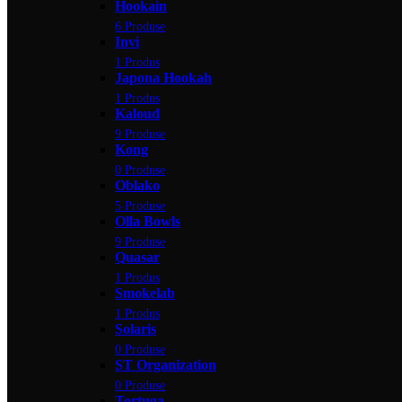
Hookain
6 Produse
Invi
1 Produs
Japona Hookah
1 Produs
Kaloud
9 Produse
Kong
0 Produse
Oblako
5 Produse
Olla Bowls
9 Produse
Quasar
1 Produs
Smokelab
1 Produs
Solaris
0 Produse
ST Organization
0 Produse
Tortuga