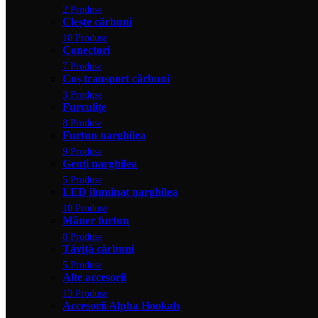
2 Produse
Clește cărbuni
10 Produse
Conectori
7 Produse
Coș transport cărbuni
3 Produse
Furculițe
8 Produse
Furtun narghilea
9 Produse
Genți narghilea
5 Produse
LED iluminat narghilea
10 Produse
Mâner furtun
8 Produse
Tăviță cărbuni
5 Produse
Alte accesorii
13 Produse
Accesorii Alpha Hookah