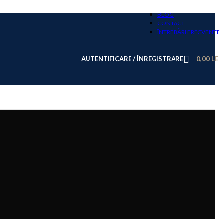
BLOG
CONTACT
ÎNTREBĂRI FRECVENT
AUTENTIFICARE / ÎNREGISTRARE
0,00
LE