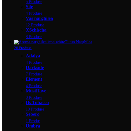
5 Produse
Site
4 Produse
Vas narghilea
12 Produse
XSchischa
8 Produse
Tutun Narghilea
28 Produse
Adalya
4 Produse
Darkside
7 Produse
Element
4 Produse
MustHave
0 Produse
Os Tobacco
10 Produse
Sebero
1 Produs
Umbra