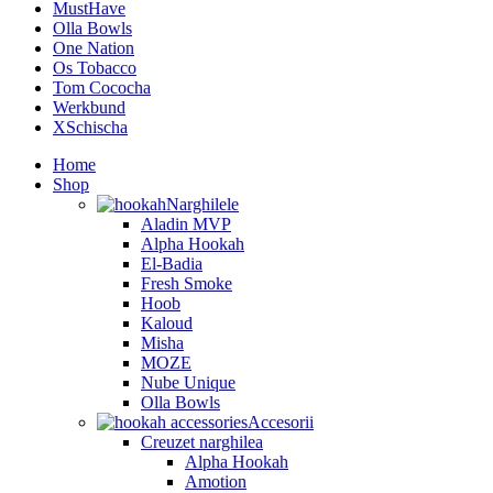
MustHave
Olla Bowls
One Nation
Os Tobacco
Tom Cococha
Werkbund
XSchischa
Home
Shop
Narghilele
Aladin MVP
Alpha Hookah
El-Badia
Fresh Smoke
Hoob
Kaloud
Misha
MOZE
Nube Unique
Olla Bowls
Accesorii
Creuzet narghilea
Alpha Hookah
Amotion