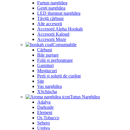
Furtun narghilea
Genți narghilea
LED iluminat narghilea
Tăviță cărbuni
Alte accesorii
Accesorii Alpha Hookah
Accesorii Kaloud
Accesorii Moze
Consumabile
Cărbuni
Bile purjare
Folii și perforatoare
Garnituri
Muștiucuri
Perii și soluții de curățat
Site
Vas narghilea
XSchischa
Tutun Narghilea
Adalya
Darkside
Element
Os Tobacco
Sebero
Umbra