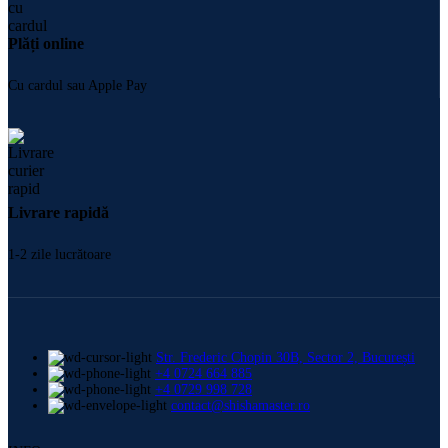
Plăți online
Cu cardul sau Apple Pay
Livrare rapidă
1-2 zile lucrătoare
Str. Frederic Chopin 30B, Sector 2, București
+4 0724 664 885
+4 0729 998 728
contact@shishamaster.ro