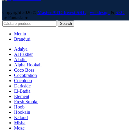
Copyright 2026 ©
Master ATC Invest SRL
-
webdesign
&
SEO
by Fantasia.ro
Search
Meniu
Branduri
Adalya
Al Fakher
Aladin
Alpha Hookah
Coco Boss
Cocobration
Cocoloco
Darkside
El-Badia
Element
Fresh Smoke
Hoob
Hookain
Kaloud
Misha
Moze