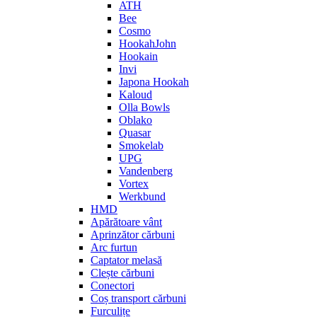
ATH
Bee
Cosmo
HookahJohn
Hookain
Invi
Japona Hookah
Kaloud
Olla Bowls
Oblako
Quasar
Smokelab
UPG
Vandenberg
Vortex
Werkbund
HMD
Apărătoare vânt
Aprinzător cărbuni
Arc furtun
Captator melasă
Clește cărbuni
Conectori
Coș transport cărbuni
Furculițe