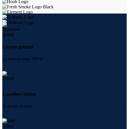
Livrare gratuită
La comenzi peste 300 lei
Consiliere Shisha
Te ajutăm să alegi