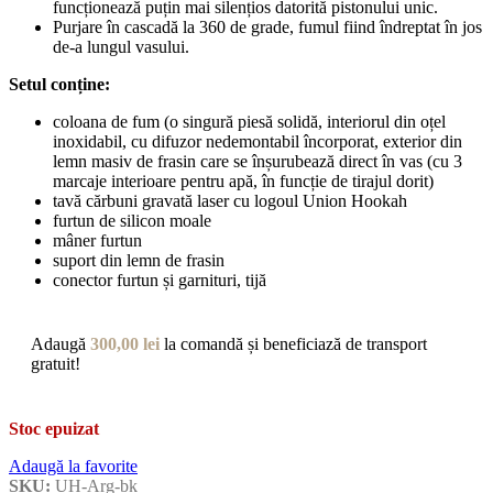
funcționează puțin mai silențios datorită pistonului unic.
Purjare în cascadă la 360 de grade, fumul fiind îndreptat în jos
de-a lungul vasului.
Setul conține:
coloana de fum (o singură piesă solidă, interiorul din oțel
inoxidabil, cu difuzor nedemontabil încorporat, exterior din
lemn masiv de frasin care se înșurubează direct în vas (cu 3
marcaje interioare pentru apă, în funcție de tirajul dorit)
tavă cărbuni gravată laser cu logoul Union Hookah
furtun de silicon moale
mâner furtun
suport din lemn de frasin
conector furtun și garnituri, tijă
Adaugă
300,00
lei
la comandă și beneficiază de transport
gratuit!
Stoc epuizat
Adaugă la favorite
SKU:
UH-Arg-bk