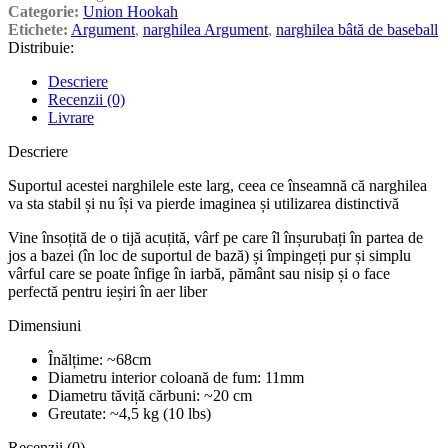
Categorie:
Union Hookah
Etichete:
Argument
,
narghilea Argument
,
narghilea bâtă de baseball
Distribuie:
Descriere
Recenzii (0)
Livrare
Descriere
Suportul acestei narghilele este larg, ceea ce înseamnă că narghilea
va sta stabil și nu își va pierde imaginea și utilizarea distinctivă
Vine însoțită de o tijă acuțită, vârf pe care îl înșurubați în partea de
jos a bazei (în loc de suportul de bază) și împingeți pur și simplu
vârful care se poate înfige în iarbă, pământ sau nisip și o face
perfectă pentru ieșiri în aer liber
Dimensiuni
Înălțime: ~68cm
Diametru interior coloană de fum: 11mm
Diametru tăviță cărbuni: ~20 cm
Greutate: ~4,5 kg (10 lbs)
Recenzii (0)