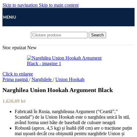
Skip to navigation
Skip to main content
MENIU
Search
Stoc epuizat
New
Click to enlarge
Prima pagină
/
Narghilele
/
Union Hookah
Narghilea Union Hookah Argument Black
1.626,89
lei
Fabricată în Rusia, narghileaua Argument (“Ceartă”,”
Scandal”) de la Union Hookah este o narghilea unică în stil,
având forma unei bâte de baseball de culoare neagră
Robustă (aprox. 4,5 kg) și înaltă (68 cm) are o tracțiune puțin
mai ușoară decât cea obișnuită pentru narghilele Union și