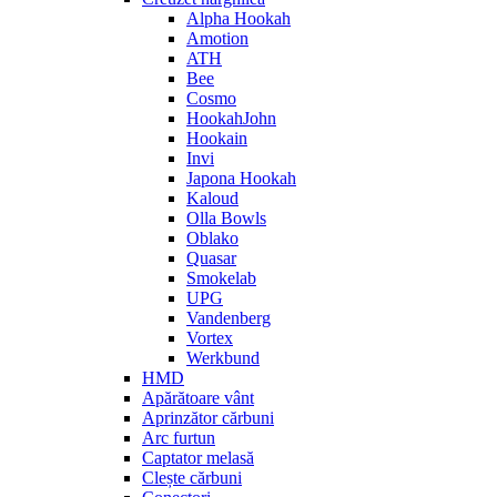
Alpha Hookah
Amotion
ATH
Bee
Cosmo
HookahJohn
Hookain
Invi
Japona Hookah
Kaloud
Olla Bowls
Oblako
Quasar
Smokelab
UPG
Vandenberg
Vortex
Werkbund
HMD
Apărătoare vânt
Aprinzător cărbuni
Arc furtun
Captator melasă
Clește cărbuni