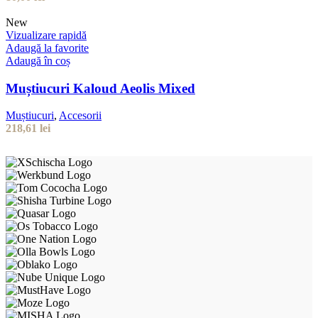
New
Vizualizare rapidă
Adaugă la favorite
Adaugă în coș
Muștiucuri Kaloud Aeolis Mixed
Muștiucuri
,
Accesorii
218,61
lei