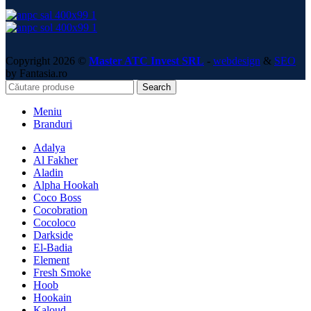
Copyright 2026 ©
Master ATC Invest SRL
-
webdesign
&
SEO
by Fantasia.ro
Search
Meniu
Branduri
Adalya
Al Fakher
Aladin
Alpha Hookah
Coco Boss
Cocobration
Cocoloco
Darkside
El-Badia
Element
Fresh Smoke
Hoob
Hookain
Kaloud