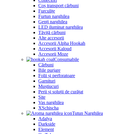
Conectori
Coș transport cărbuni
Furculițe
Furtun narghilea
Genți narghilea
LED iluminat narghilea
Tăviță cărbuni
Alte accesorii
Accesorii Alpha Hookah
Accesorii Kaloud
Accesorii Moze
Consumabile
Cărbuni
Bile purjare
Folii și perforatoare
Garnituri
Muștiucuri
Perii și soluții de curățat
Site
Vas narghilea
XSchischa
Tutun Narghilea
Adalya
Darkside
Element