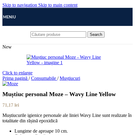
Skip to navigation
Skip to main content
MENIU
Search
New
Click to enlarge
Prima pagină
/
Consumabile
/
Muștiucuri
Muștiuc personal Moze – Wavy Line Yellow
71,17
lei
Muștiucurile igienice personale ale liniei Wavy Line sunt realizate în
totalitate din rășină epoxidică
Lungime de aproape 10 cm.