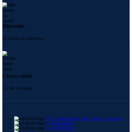
Plăți online
Cu cardul sau Apple Pay
Livrare rapidă
1-2 zile lucrătoare
Str. Frederic Chopin 30B, Sector 2, București
+4 0724 664 885
+4 0729 998 728