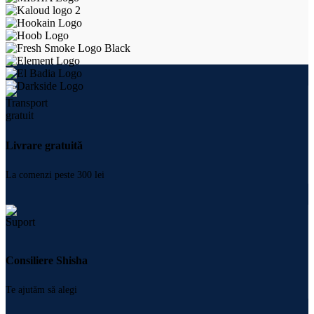
Livrare gratuită
La comenzi peste 300 lei
Consiliere Shisha
Te ajutăm să alegi