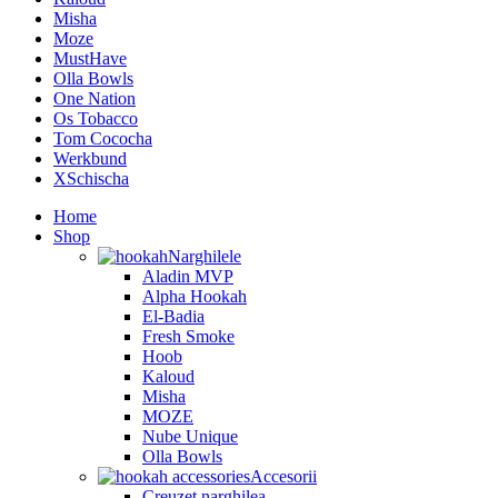
Misha
Moze
MustHave
Olla Bowls
One Nation
Os Tobacco
Tom Cococha
Werkbund
XSchischa
Home
Shop
Narghilele
Aladin MVP
Alpha Hookah
El-Badia
Fresh Smoke
Hoob
Kaloud
Misha
MOZE
Nube Unique
Olla Bowls
Accesorii
Creuzet narghilea