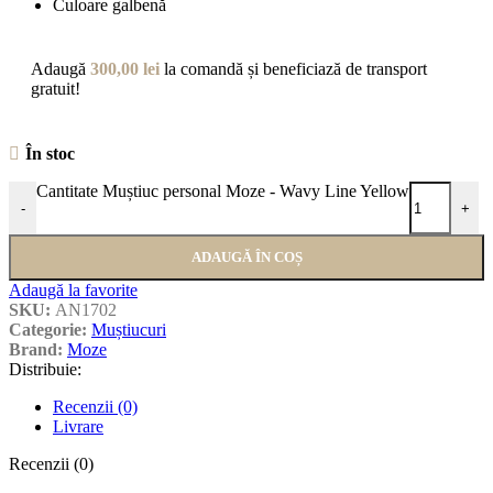
Culoare galbenă
Adaugă
300,00
lei
la comandă și beneficiază de transport
gratuit!
În stoc
Cantitate Muștiuc personal Moze - Wavy Line Yellow
-
+
ADAUGĂ ÎN COȘ
Adaugă la favorite
SKU:
AN1702
Categorie:
Muștiucuri
Brand:
Moze
Distribuie:
Recenzii (0)
Livrare
Recenzii (0)