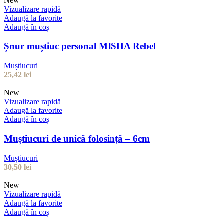
New
Vizualizare rapidă
Adaugă la favorite
Adaugă în coș
Șnur muștiuc personal MISHA Rebel
Muștiucuri
25,42
lei
New
Vizualizare rapidă
Adaugă la favorite
Adaugă în coș
Muștiucuri de unică folosință – 6cm
Muștiucuri
30,50
lei
New
Vizualizare rapidă
Adaugă la favorite
Adaugă în coș