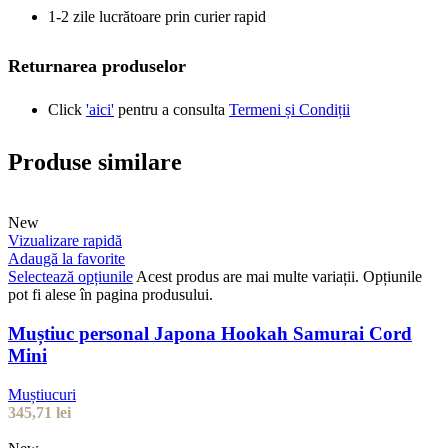
1-2 zile lucrătoare prin curier rapid
Returnarea produselor
Click
'aici'
pentru a consulta
Termeni și Condiții
Produse similare
New
Vizualizare rapidă
Adaugă la favorite
Selectează opțiunile
Acest produs are mai multe variații. Opțiunile
pot fi alese în pagina produsului.
Muștiuc personal Japona Hookah Samurai Cord
Mini
Muștiucuri
345,71
lei