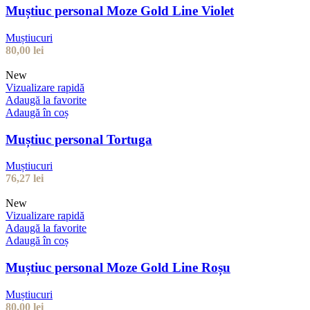
Muștiuc personal Moze Gold Line Violet
Muștiucuri
80,00
lei
New
Vizualizare rapidă
Adaugă la favorite
Adaugă în coș
Muștiuc personal Tortuga
Muștiucuri
76,27
lei
New
Vizualizare rapidă
Adaugă la favorite
Adaugă în coș
Muștiuc personal Moze Gold Line Roșu
Muștiucuri
80,00
lei