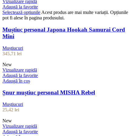
Vizualizare rapidă
Adaugă la favorite
Selectează opțiunile
Acest produs are mai multe variații. Opțiunile
pot fi alese în pagina produsului.
Muștiuc personal Japona Hookah Samurai Cord
Mini
Muștiucuri
345,71
lei
New
Vizualizare rapidă
Adaugă la favorite
Adaugă în coș
Șnur muștiuc personal MISHA Rebel
Muștiucuri
25,42
lei
New
Vizualizare rapidă
Adaugă la favorite