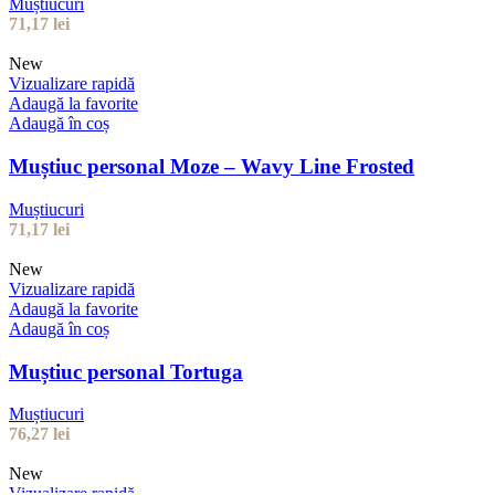
Muștiucuri
71,17
lei
New
Vizualizare rapidă
Adaugă la favorite
Adaugă în coș
Muștiuc personal Moze – Wavy Line Frosted
Muștiucuri
71,17
lei
New
Vizualizare rapidă
Adaugă la favorite
Adaugă în coș
Muștiuc personal Tortuga
Muștiucuri
76,27
lei
New
Vizualizare rapidă