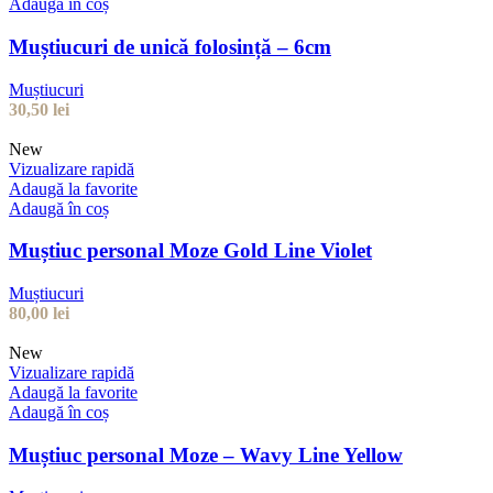
Adaugă în coș
Muștiucuri de unică folosință – 6cm
Muștiucuri
30,50
lei
New
Vizualizare rapidă
Adaugă la favorite
Adaugă în coș
Muștiuc personal Moze Gold Line Violet
Muștiucuri
80,00
lei
New
Vizualizare rapidă
Adaugă la favorite
Adaugă în coș
Muștiuc personal Moze – Wavy Line Yellow