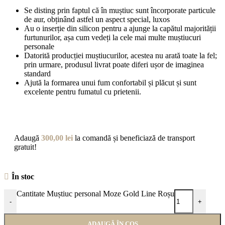
Se disting prin faptul că în muștiuc sunt încorporate particule
de aur, obținând astfel un aspect special, luxos
Au o inserție din silicon pentru a ajunge la capătul majorității
furtunurilor, așa cum vedeți la cele mai multe muștiucuri
personale
Datorită producției muștiucurilor, acestea nu arată toate la fel;
prin urmare, produsul livrat poate diferi ușor de imaginea
standard
Ajută la formarea unui fum confortabil și plăcut și sunt
excelente pentru fumatul cu prietenii.
Adaugă
300,00
lei
la comandă și beneficiază de transport
gratuit!
În stoc
Cantitate Muștiuc personal Moze Gold Line Roșu
-
+
ADAUGĂ ÎN COȘ