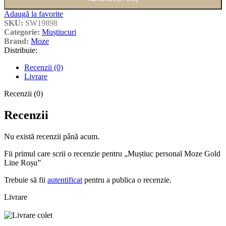
Adaugă la favorite
SKU:
SW19898
Categorie:
Muștiucuri
Brand:
Moze
Distribuie:
Recenzii (0)
Livrare
Recenzii (0)
Recenzii
Nu există recenzii până acum.
Fii primul care scrii o recenzie pentru „Muștiuc personal Moze Gold
Line Roșu”
Trebuie să fii
autentificat
pentru a publica o recenzie.
Livrare