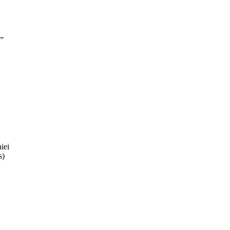
e”
iei
s)