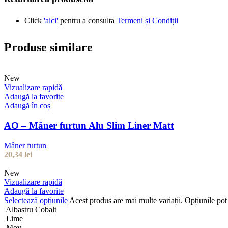
Click
'aici'
pentru a consulta
Termeni și Condiții
Produse similare
New
Vizualizare rapidă
Adaugă la favorite
Adaugă în coș
AO – Mâner furtun Alu Slim Liner Matt
Mâner furtun
20,34
lei
New
Vizualizare rapidă
Adaugă la favorite
Selectează opțiunile
Acest produs are mai multe variații. Opțiunile pot 
Albastru Cobalt
Lime
Mov