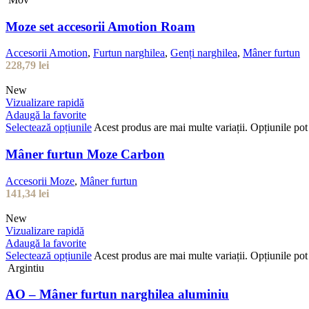
Moze set accesorii Amotion Roam
Accesorii Amotion
,
Furtun narghilea
,
Genți narghilea
,
Mâner furtun
228,79
lei
New
Vizualizare rapidă
Adaugă la favorite
Selectează opțiunile
Acest produs are mai multe variații. Opțiunile pot 
Mâner furtun Moze Carbon
Accesorii Moze
,
Mâner furtun
141,34
lei
New
Vizualizare rapidă
Adaugă la favorite
Selectează opțiunile
Acest produs are mai multe variații. Opțiunile pot 
Argintiu
AO – Mâner furtun narghilea aluminiu