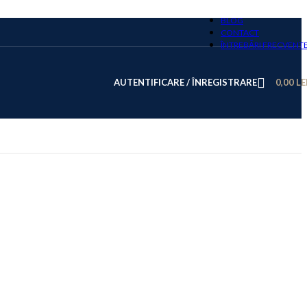
BLOG
CONTACT
ÎNTREBĂRI FRECVENT
AUTENTIFICARE / ÎNREGISTRARE
0,00
LE