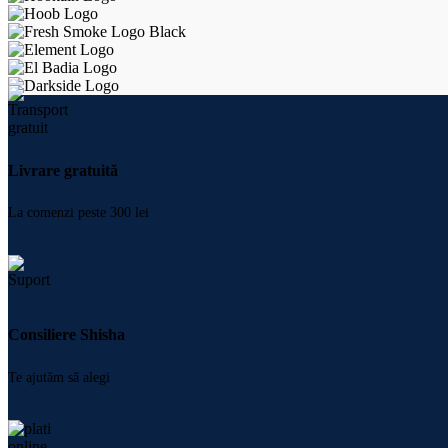
Livrare gratuită
La comenzi peste 300 lei
Consiliere Shisha
Te ajutăm să alegi