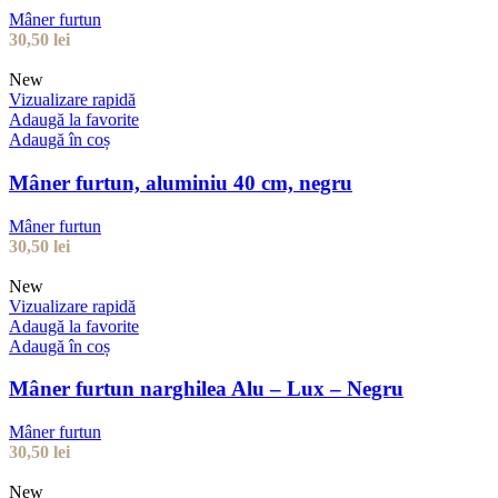
Mâner furtun
30,50
lei
New
Vizualizare rapidă
Adaugă la favorite
Adaugă în coș
Mâner furtun, aluminiu 40 cm, negru
Mâner furtun
30,50
lei
New
Vizualizare rapidă
Adaugă la favorite
Adaugă în coș
Mâner furtun narghilea Alu – Lux – Negru
Mâner furtun
30,50
lei
New