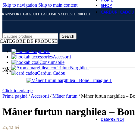
HOME
Skip to navigation
Skip to main content
SHOP
CARDURI CADOU
TRANSPORT GRATUIT LA COMENZI PESTE 300 LEI
CARD 
Search
CATEGORII DE PRODUSE
Narghilele
Accesorii
CARD 
Consumabile
Tutun Narghilea
New
Carduri Cadou
CARD 
Click to enlarge
Prima pagină
/
Accesorii
/
Mâner furtun
/
Mâner furtun narghilea – B
CARD 
Mâner furtun narghilea – Bon
DESPRE NOI
25,42
lei