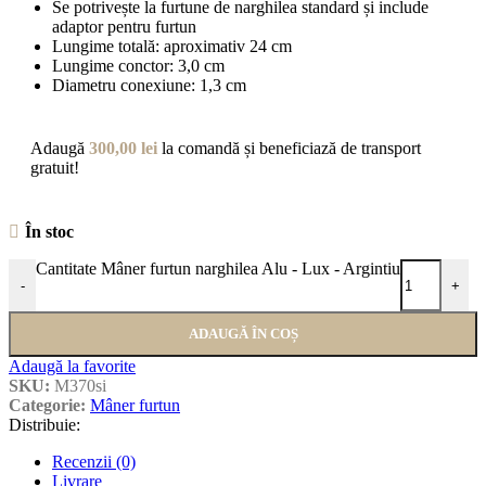
Se potrivește la furtune de narghilea standard și include
adaptor pentru furtun
Lungime totală: aproximativ 24 cm
Lungime conctor: 3,0 cm
Diametru conexiune: 1,3 cm
Adaugă
300,00
lei
la comandă și beneficiază de transport
gratuit!
În stoc
Cantitate Mâner furtun narghilea Alu - Lux - Argintiu
-
+
ADAUGĂ ÎN COȘ
Adaugă la favorite
SKU:
M370si
Categorie:
Mâner furtun
Distribuie:
Recenzii (0)
Livrare