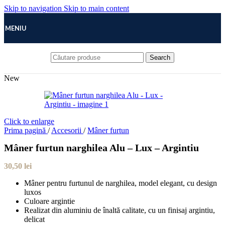
Skip to navigation
Skip to main content
MENIU
Search
New
Click to enlarge
Prima pagină
/
Accesorii
/
Mâner furtun
Mâner furtun narghilea Alu – Lux – Argintiu
30,50
lei
Mâner pentru furtunul de narghilea, model elegant, cu design
luxos
Culoare argintie
Realizat din aluminiu de înaltă calitate, cu un finisaj argintiu,
delicat