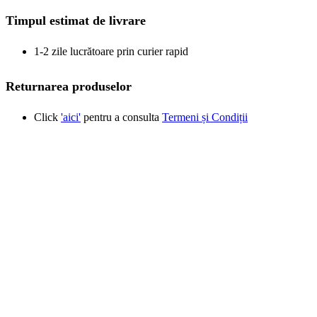
Timpul estimat de livrare
1-2 zile lucrătoare prin curier rapid
Returnarea produselor
Click
'aici'
pentru a consulta
Termeni și Condiții
Produse similare
New
Vizualizare rapidă
Adaugă la favorite
Adaugă în coș
Mâner furtun narghilea – Bone
Mâner furtun
25,42
lei