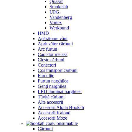
Quasar
Smokelab
UPG
Vandenberg
Vortex
Werkbund
HMD
Apărătoare vânt
Aprinzător cărbuni
Arc furtun
Captator melasă
Clește cărbuni
Conectori
Coș transport cărbuni
Furculițe
Furtun narghilea
Genți narghilea
LED iluminat narghilea
Tăviță cărbuni
Alte accesorii
Accesorii Alpha Hookah
Accesorii Kaloud
Accesorii Moze
Consumabile
Cărbuni