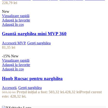
228,79
lei
New
Vizualizare rapidă
Adaugă la favorite
Adaugă în coș
Geantă narghilea mini MVP 360
Accesorii MVP
,
Genți narghilea
81,35
lei
-15%
New
Vizualizare rapidă
Adaugă la favorite
Adaugă în coș
Hoob Rucsac pentru narghilea
Accesorii
,
Genți narghilea
Prețul inițial a fost: 503,32 lei.
428,32
lei
Prețul curent
503,32
lei
este: 428,32 lei.