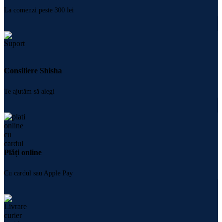
La comenzi peste 300 lei
Consiliere Shisha
Te ajutăm să alegi
Plăți online
Cu cardul sau Apple Pay