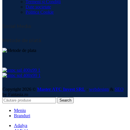
Termeni și Condiții
Date societate
Politica Cookie
Social Media:
Metode de plată:
Copyright 2026 ©
Master ATC Invest SRL
-
webdesign
&
SEO
by Fantasia.ro
Search
Meniu
Branduri
Adalya