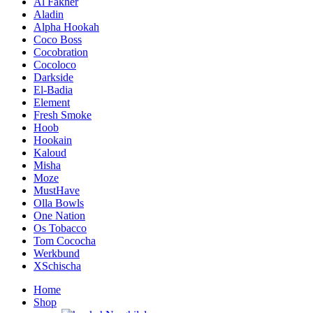
Al Fakher
Aladin
Alpha Hookah
Coco Boss
Cocobration
Cocoloco
Darkside
El-Badia
Element
Fresh Smoke
Hoob
Hookain
Kaloud
Misha
Moze
MustHave
Olla Bowls
One Nation
Os Tobacco
Tom Cococha
Werkbund
XSchischa
Home
Shop