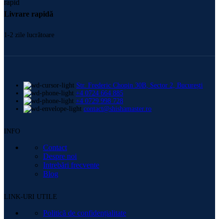
Livrare rapidă
1-2 zile lucrătoare
Str. Frederic Chopin 30B, Sector 2, București
+4 0724 664 885
+4 0729 998 728
contact@shishamaster.ro
INFO
Contact
Despre noi
Intrebări frecvente
Blog
LINK-URI UTILE
Politică de confidențialitate