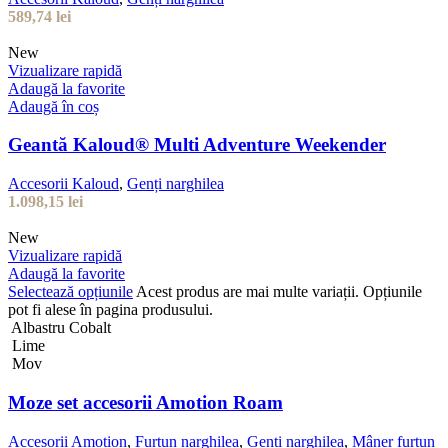
589,74
lei
New
Vizualizare rapidă
Adaugă la favorite
Adaugă în coș
Geantă Kaloud® Multi Adventure Weekender
Accesorii Kaloud
,
Genți narghilea
1.098,15
lei
New
Vizualizare rapidă
Adaugă la favorite
Selectează opțiunile
Acest produs are mai multe variații. Opțiunile
pot fi alese în pagina produsului.
Albastru Cobalt
Lime
Mov
Moze set accesorii Amotion Roam
Accesorii Amotion
,
Furtun narghilea
,
Genți narghilea
,
Mâner furtun