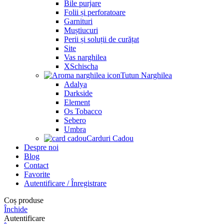
Bile purjare
Folii și perforatoare
Garnituri
Muștiucuri
Perii și soluții de curățat
Site
Vas narghilea
XSchischa
Tutun Narghilea
Adalya
Darkside
Element
Os Tobacco
Sebero
Umbra
Carduri Cadou
Despre noi
Blog
Contact
Favorite
Autentificare / Înregistrare
Coș produse
Închide
Autentificare