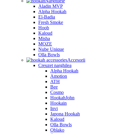
Narghilele
Aladin MVP
Alpha Hookah
El-Badia
Fresh Smoke
Hoob
Kaloud
Misha
MOZE
Nube Unique
Olla Bowls
Accesorii
Creuzet narghilea
Alpha Hookah
Amotion
ATH
Bee
Cosmo
HookahJohn
Hookain
Invi
Japona Hookah
Kaloud
Olla Bowls
Oblako