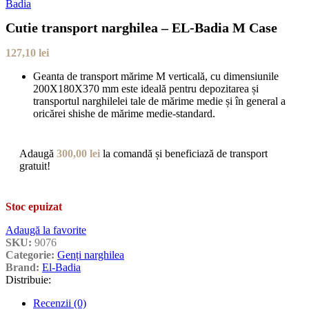
Cutie transport narghilea – EL-Badia M Case
127,10
lei
Geanta de transport mărime M verticală, cu dimensiunile
200X180X370 mm este ideală pentru depozitarea și
transportul narghilelei tale de mărime medie și în general a
oricărei shishe de mărime medie-standard.
Adaugă
300,00
lei
la comandă și beneficiază de transport
gratuit!
Stoc epuizat
Adaugă la favorite
SKU:
9076
Categorie:
Genți narghilea
Brand:
El-Badia
Distribuie:
Recenzii (0)