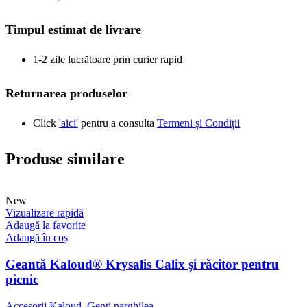
Timpul estimat de livrare
1-2 zile lucrătoare prin curier rapid
Returnarea produselor
Click
'aici'
pentru a consulta
Termeni și Condiții
Produse similare
New
Vizualizare rapidă
Adaugă la favorite
Adaugă în coș
Geantă Kaloud® Krysalis Calix și răcitor pentru
picnic
Accesorii Kaloud
,
Genți narghilea