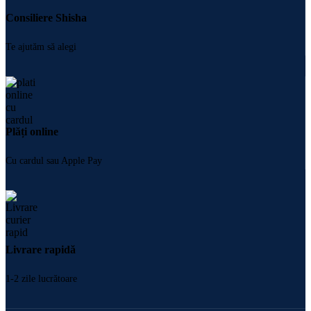
Consiliere Shisha
Te ajutăm să alegi
Plăți online
Cu cardul sau Apple Pay
Livrare rapidă
1-2 zile lucrătoare