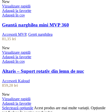
New
Vizualizare rapidă
Adaugă la favorite
Adaugă în coș
Geantă narghilea mini MVP 360
Accesorii MVP
,
Genți narghilea
81,35
lei
New
Vizualizare rapidă
Adaugă la favorite
Adaugă în coș
Altaris – Suport rotativ din lemn de nuc
Accesorii Kaloud
859,20
lei
New
Vizualizare rapidă
Adaugă la favorite
Selectează opțiunile
Acest produs are mai multe variații. Opțiunile