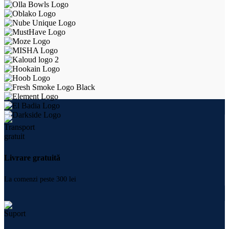
Livrare gratuită
La comenzi peste 300 lei