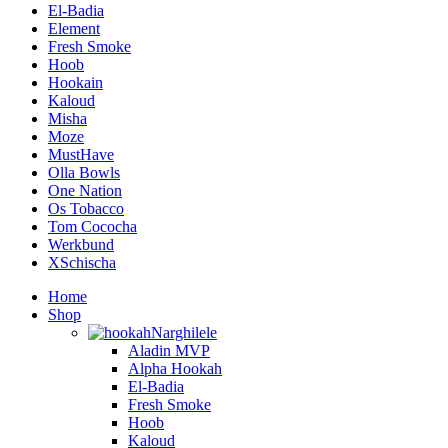
El-Badia
Element
Fresh Smoke
Hoob
Hookain
Kaloud
Misha
Moze
MustHave
Olla Bowls
One Nation
Os Tobacco
Tom Cococha
Werkbund
XSchischa
Home
Shop
Narghilele
Aladin MVP
Alpha Hookah
El-Badia
Fresh Smoke
Hoob
Kaloud