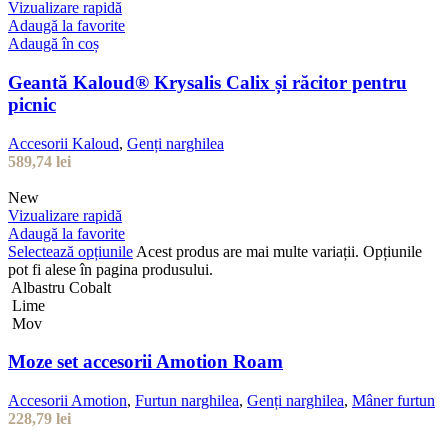
Vizualizare rapidă
Adaugă la favorite
Adaugă în coș
Geantă Kaloud® Krysalis Calix și răcitor pentru
picnic
Accesorii Kaloud
,
Genți narghilea
589,74
lei
New
Vizualizare rapidă
Adaugă la favorite
Selectează opțiunile
Acest produs are mai multe variații. Opțiunile
pot fi alese în pagina produsului.
Albastru Cobalt
Lime
Mov
Moze set accesorii Amotion Roam
Accesorii Amotion
,
Furtun narghilea
,
Genți narghilea
,
Mâner furtun
228,79
lei