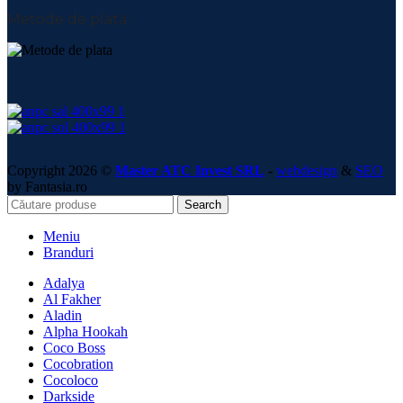
Metode de plată:
Copyright 2026 ©
Master ATC Invest SRL
-
webdesign
&
SEO
by Fantasia.ro
Search
Meniu
Branduri
Adalya
Al Fakher
Aladin
Alpha Hookah
Coco Boss
Cocobration
Cocoloco
Darkside