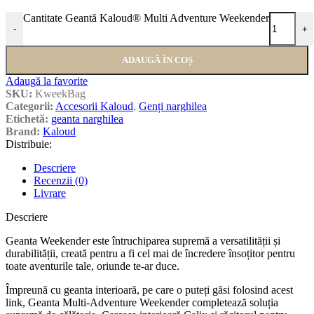
Cantitate Geantă Kaloud® Multi Adventure Weekender
-
+
ADAUGĂ ÎN COȘ
Adaugă la favorite
SKU:
KweekBag
Categorii:
Accesorii Kaloud
,
Genți narghilea
Etichetă:
geanta narghilea
Brand:
Kaloud
Distribuie:
Descriere
Recenzii (0)
Livrare
Descriere
Geanta Weekender este întruchiparea supremă a versatilității și
durabilității, creată pentru a fi cel mai de încredere însoțitor pentru
toate aventurile tale, oriunde te-ar duce.
Împreună cu geanta interioară, pe care o puteți găsi folosind acest
link, Geanta Multi-Adventure Weekender completează soluția