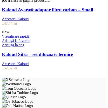
pot fi alese în pagina produsului.
Kaloud Ayara® adaptor filtru carbon – Small
Accesorii Kaloud
147,44
lei
New
Vizualizare rapidă
Adaugă la favorite
Adaugă în coș
Kaloud Sitra – set difuzoare termice
Accesorii Kaloud
152,52
lei