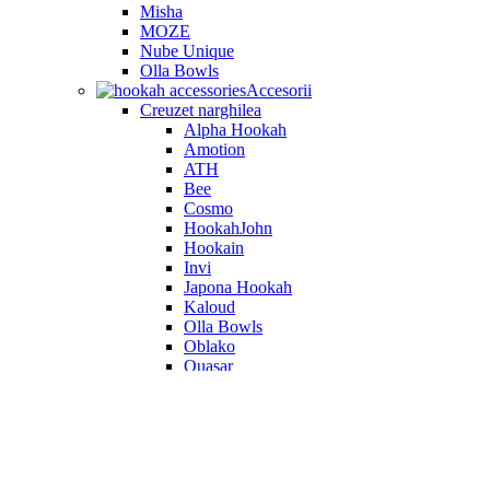
Misha
MOZE
Nube Unique
Olla Bowls
Accesorii
Creuzet narghilea
Alpha Hookah
Amotion
ATH
Bee
Cosmo
HookahJohn
Hookain
Invi
Japona Hookah
Kaloud
Olla Bowls
Oblako
Quasar
Smokelab
UPG
Vandenberg
Vortex
Werkbund
HMD