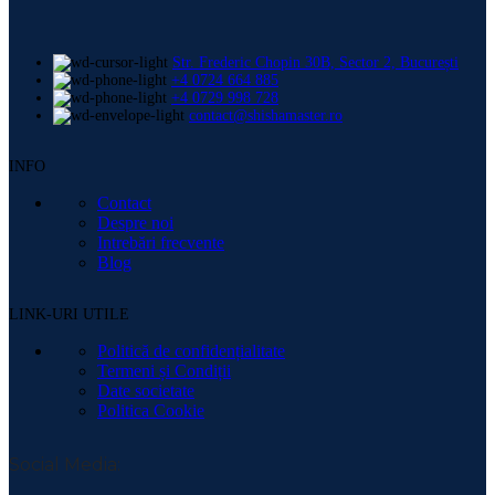
Str. Frederic Chopin 30B, Sector 2, București
+4 0724 664 885
+4 0729 998 728
contact@shishamaster.ro
INFO
Contact
Despre noi
Intrebări frecvente
Blog
LINK-URI UTILE
Politică de confidențialitate
Termeni și Condiții
Date societate
Politica Cookie
Social Media: