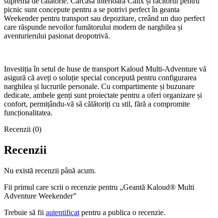
supremă de călătorie. Carcasa interioară Calix și răcitorul pentru
picnic sunt concepute pentru a se potrivi perfect în geanta
Weekender pentru transport sau depozitare, creând un duo perfect
care răspunde nevoilor fumătorului modern de narghilea și
aventurierului pasionat deopotrivă.
Investiția în setul de huse de transport Kaloud Multi-Adventure vă
asigură că aveți o soluție special concepută pentru configurarea
narghilea și lucrurile personale. Cu compartimente și buzunare
dedicate, ambele genți sunt proiectate pentru a oferi organizare și
confort, permițându-vă să călătoriți cu stil, fără a compromite
funcționalitatea.
Recenzii (0)
Recenzii
Nu există recenzii până acum.
Fii primul care scrii o recenzie pentru „Geantă Kaloud® Multi
Adventure Weekender”
Trebuie să fii
autentificat
pentru a publica o recenzie.