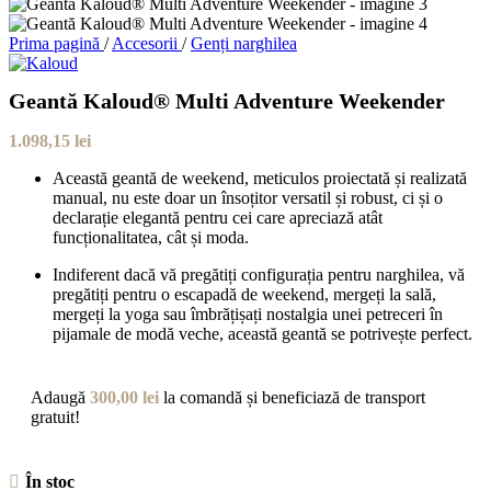
Prima pagină
/
Accesorii
/
Genți narghilea
Geantă Kaloud® Multi Adventure Weekender
1.098,15
lei
Această geantă de weekend, meticulos proiectată și realizată
manual, nu este doar un însoțitor versatil și robust, ci și o
declarație elegantă pentru cei care apreciază atât
funcționalitatea, cât și moda.
Indiferent dacă vă pregătiți configurația pentru narghilea, vă
pregătiți pentru o escapadă de weekend, mergeți la sală,
mergeți la yoga sau îmbrățișați nostalgia unei petreceri în
pijamale de modă veche, această geantă se potrivește perfect.
Adaugă
300,00
lei
la comandă și beneficiază de transport
gratuit!
În stoc