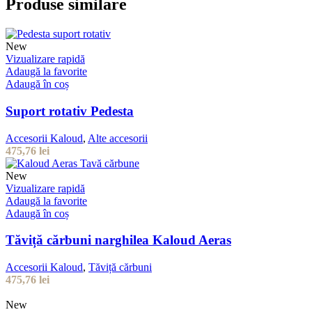
Produse similare
New
Vizualizare rapidă
Adaugă la favorite
Adaugă în coș
Suport rotativ Pedesta
Accesorii Kaloud
,
Alte accesorii
475,76
lei
New
Vizualizare rapidă
Adaugă la favorite
Adaugă în coș
Tăviță cărbuni narghilea Kaloud Aeras
Accesorii Kaloud
,
Tăviță cărbuni
475,76
lei
New