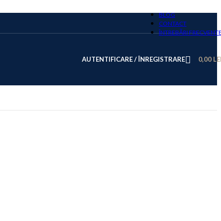
BLOG
CONTACT
ÎNTREBĂRI FRECVENT
AUTENTIFICARE / ÎNREGISTRARE
0,00
LE