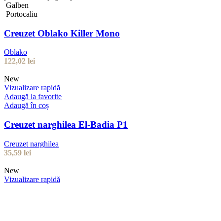
Galben
Portocaliu
Creuzet Oblako Killer Mono
Oblako
122,02
lei
New
Vizualizare rapidă
Adaugă la favorite
Adaugă în coș
Creuzet narghilea El-Badia P1
Creuzet narghilea
35,59
lei
New
Vizualizare rapidă
Adaugă la favorite
Adaugă în coș
Creuzet Oblako Stone Classic