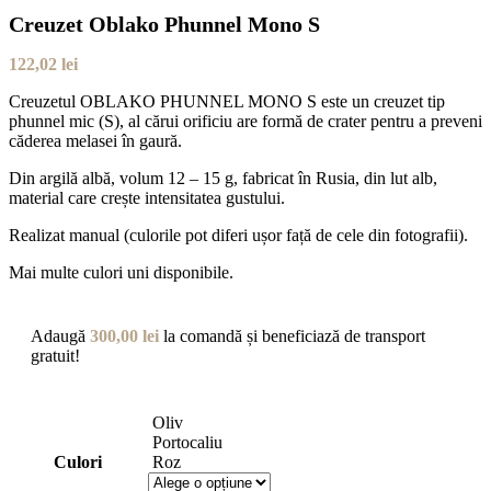
Creuzet Oblako Phunnel Mono S
122,02
lei
Creuzetul OBLAKO PHUNNEL MONO S este un creuzet tip
phunnel mic (S), al cărui orificiu are formă de crater pentru a preveni
căderea melasei în gaură.
Din argilă albă, volum 12 – 15 g, fabricat în Rusia, din lut alb,
material care crește intensitatea gustului.
Realizat manual (culorile pot diferi ușor față de cele din fotografii).
Mai multe culori uni disponibile.
Adaugă
300,00
lei
la comandă și beneficiază de transport
gratuit!
Oliv
Portocaliu
Culori
Roz