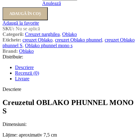
Anulează
ADAUGĂ ÎN COȘ
Adaugă la favorite
SKU:
Nu se aplică
Categorii:
Creuzet narghilea
,
Oblako
Etichete:
creuzet Oblako
,
creuzet Oblako phunnel
,
creuzet Oblako
phunnel S
,
Oblako phunnel mono s
Brand:
Oblako
Distribuie:
Descriere
Recenzii (0)
Livrare
Descriere
Creuzetul OBLAKO PHUNNEL MONO
S
Dimensiuni:
Lățime: aproximativ 7,5 cm