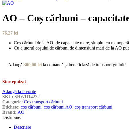
AO – Coș cărbuni – capacitat
76,27
lei
Coș cărbuni de la AO, de capacitate mare, simplu, cu manoperă și
Cu ajutorul coșului de cărbuni de dimensiuni mari de la AO pute
Adaugă
300,00
lei
la comandă și beneficiază de transport gratuit!
Stoc epuizat
Adaugă la favorite
SKU:
SHWD14232
Categorie:
Coș transport cărbuni
Etichete:
coș cărbuni
,
coș cărbuni AO
,
coș transport cărbuni
Brand:
AO
Distribuie:
Descriere