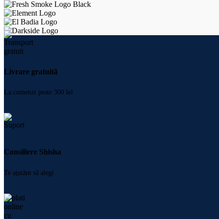
Livrare gratuită
La comenzi peste 300 lei
Consiliere Shisha
Te ajutăm să alegi