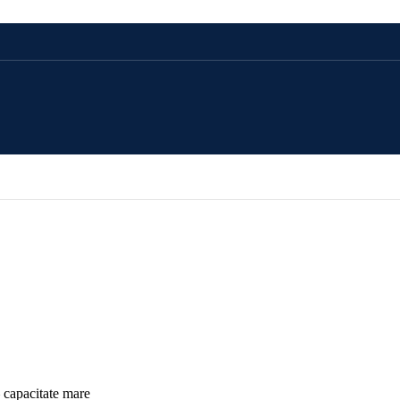
CADOU 100 LEI
CADOU 250 LEI
CADOU 500 LEI
CADOU 1000 LEI
capacitate mare