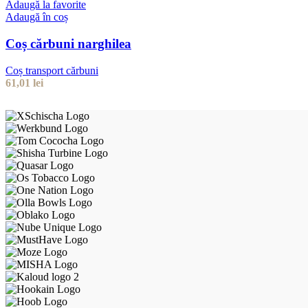
Adaugă la favorite
Adaugă în coș
Coș cărbuni narghilea
Coș transport cărbuni
61,01
lei