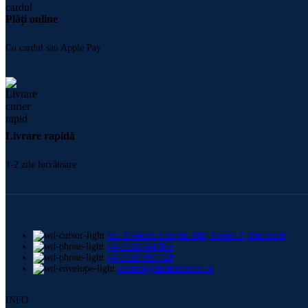
Plăți online
Cu cardul sau Apple Pay
Livrare rapidă
1-2 zile lucrătoare
Str. Frederic Chopin 30B, Sector 2, București
+4 0724 664 885
+4 0729 998 728
contact@shishamaster.ro
INFO