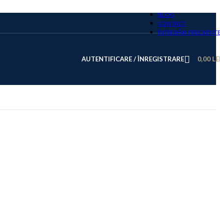
BLOG
CONTACT
ÎNTREBĂRI FRECVENT
AUTENTIFICARE / ÎNREGISTRARE
0,00
LE