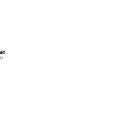
iei
s)