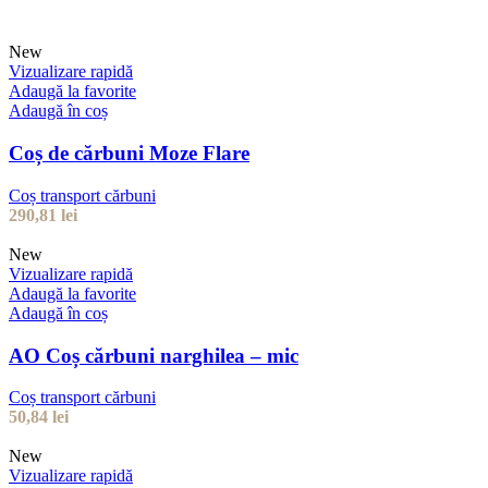
New
Vizualizare rapidă
Adaugă la favorite
Adaugă în coș
Coș de cărbuni Moze Flare
Coș transport cărbuni
290,81
lei
New
Vizualizare rapidă
Adaugă la favorite
Adaugă în coș
AO Coș cărbuni narghilea – mic
Coș transport cărbuni
50,84
lei
New
Vizualizare rapidă