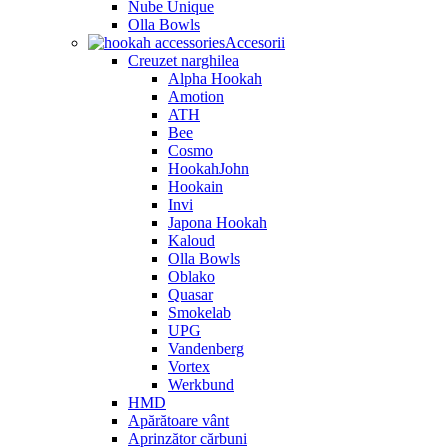
Nube Unique
Olla Bowls
Accesorii
Creuzet narghilea
Alpha Hookah
Amotion
ATH
Bee
Cosmo
HookahJohn
Hookain
Invi
Japona Hookah
Kaloud
Olla Bowls
Oblako
Quasar
Smokelab
UPG
Vandenberg
Vortex
Werkbund
HMD
Apărătoare vânt
Aprinzător cărbuni