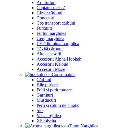
Arc furtun
Captator melasă
Clește cărbuni
Conectori
Coș transport cărbuni
Furculițe
Furtun narghilea
Genți narghilea
LED iluminat narghilea
Tăviță cărbuni
Alte accesorii
Accesorii Alpha Hookah
Accesorii Kaloud
Accesorii Moze
Consumabile
Cărbuni
Bile purjare
Folii și perforatoare
Garnituri
Muștiucuri
Perii și soluții de curățat
Site
Vas narghilea
XSchischa
Tutun Narghilea