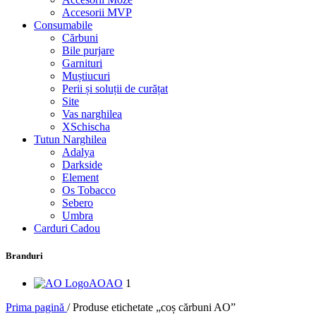
Accesorii MVP
Consumabile
Cărbuni
Bile purjare
Garnituri
Muștiucuri
Perii și soluții de curățat
Site
Vas narghilea
XSchischa
Tutun Narghilea
Adalya
Darkside
Element
Os Tobacco
Sebero
Umbra
Carduri Cadou
Branduri
AO
AO
1
Prima pagină
/
Produse etichetate „coș cărbuni AO”