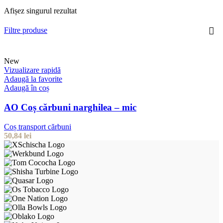
Afișez singurul rezultat
Filtre produse
New
Vizualizare rapidă
Adaugă la favorite
Adaugă în coș
AO Coș cărbuni narghilea – mic
Coș transport cărbuni
50,84
lei