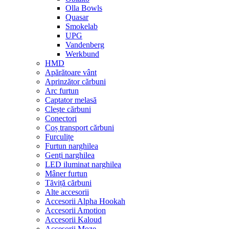
Olla Bowls
Quasar
Smokelab
UPG
Vandenberg
Werkbund
HMD
Apărătoare vânt
Aprinzător cărbuni
Arc furtun
Captator melasă
Clește cărbuni
Conectori
Coș transport cărbuni
Furculițe
Furtun narghilea
Genți narghilea
LED iluminat narghilea
Mâner furtun
Tăviță cărbuni
Alte accesorii
Accesorii Alpha Hookah
Accesorii Amotion
Accesorii Kaloud
Accesorii Moze