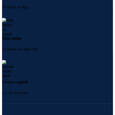
Te ajutăm să alegi
Plăți online
Cu cardul sau Apple Pay
Livrare rapidă
1-2 zile lucrătoare