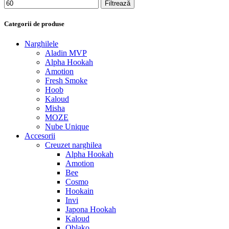
Filtrează
Categorii de produse
Narghilele
Aladin MVP
Alpha Hookah
Amotion
Fresh Smoke
Hoob
Kaloud
Misha
MOZE
Nube Unique
Accesorii
Creuzet narghilea
Alpha Hookah
Amotion
Bee
Cosmo
Hookain
Invi
Japona Hookah
Kaloud
Oblako