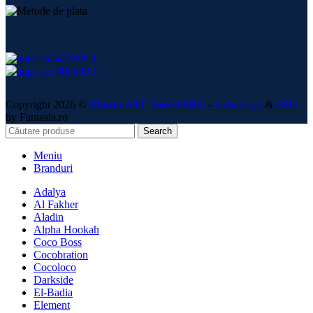
Copyright 2026 ©
Master ATC Invest SRL
-
webdesign
&
SEO
by Fantasia.ro
Search
Meniu
Branduri
Adalya
Al Fakher
Aladin
Alpha Hookah
Coco Boss
Cocobration
Cocoloco
Darkside
El-Badia
Element