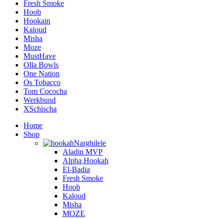
Fresh Smoke
Hoob
Hookain
Kaloud
Misha
Moze
MustHave
Olla Bowls
One Nation
Os Tobacco
Tom Cococha
Werkbund
XSchischa
Home
Shop
Narghilele
Aladin MVP
Alpha Hookah
El-Badia
Fresh Smoke
Hoob
Kaloud
Misha
MOZE