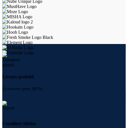
Livrare gratuită
La comenzi peste 300 lei
Consiliere Shisha