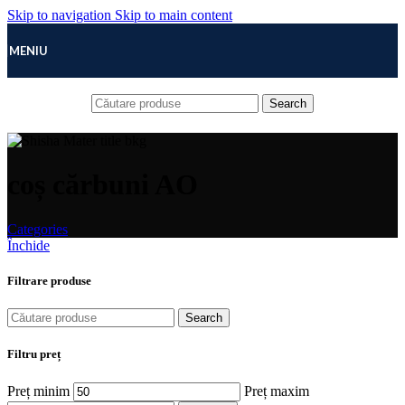
Skip to navigation
Skip to main content
MENIU
Search
coș cărbuni AO
Categories
Închide
Filtrare produse
Search
Filtru preț
Preț minim
Preț maxim