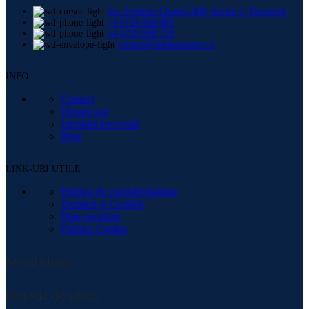
Str. Frederic Chopin 30B, Sector 2, București
+4 0724 664 885
+4 0729 998 728
contact@shishamaster.ro
INFO
Contact
Despre noi
Intrebări frecvente
Blog
LINK-URI UTILE
Politică de confidențialitate
Termeni și Condiții
Date societate
Politica Cookie
Social Media:
Metode de plată: