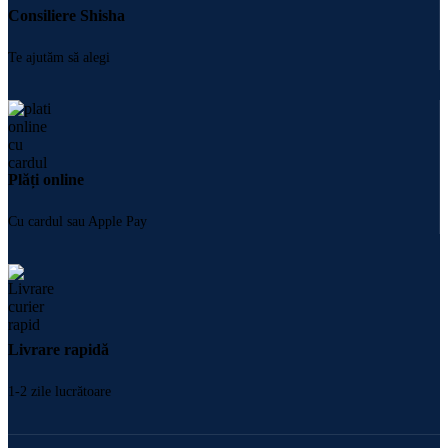
Consiliere Shisha
Te ajutăm să alegi
Plăți online
Cu cardul sau Apple Pay
Livrare rapidă
1-2 zile lucrătoare