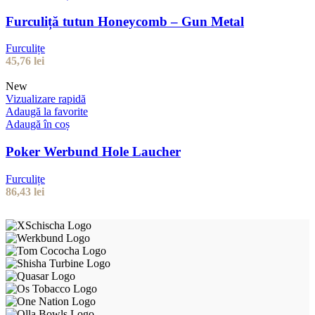
Furculiță tutun Honeycomb – Gun Metal
Furculițe
45,76
lei
New
Vizualizare rapidă
Adaugă la favorite
Adaugă în coș
Poker Werbund Hole Laucher
Furculițe
86,43
lei