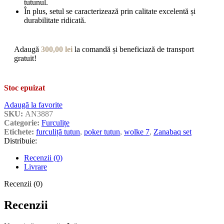
tutunul.
În plus, setul se caracterizează prin calitate excelentă și
durabilitate ridicată.
Adaugă
300,00
lei
la comandă și beneficiază de transport
gratuit!
Stoc epuizat
Adaugă la favorite
SKU:
AN3887
Categorie:
Furculițe
Etichete:
furculiță tutun
,
poker tutun
,
wolke 7
,
Zanabaq set
Distribuie:
Recenzii (0)
Livrare
Recenzii (0)
Recenzii