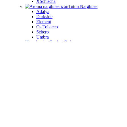
XSchischa
Tutun Narghilea
Adalya
Darkside
Element
Os Tobacco
Sebero
Umbra
Carduri Cadou
Despre noi
Blog
Contact
Favorite
Autentificare / Înregistrare
Coș produse
Închide
Autentificare
Închide
Incă nu ai cont?
Crează un cont
Shop