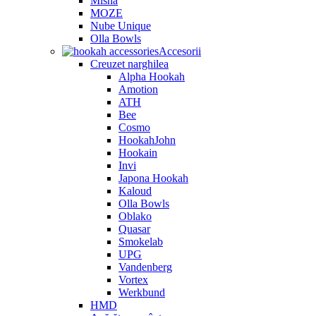
Misha
MOZE
Nube Unique
Olla Bowls
Accesorii
Creuzet narghilea
Alpha Hookah
Amotion
ATH
Bee
Cosmo
HookahJohn
Hookain
Invi
Japona Hookah
Kaloud
Olla Bowls
Oblako
Quasar
Smokelab
UPG
Vandenberg
Vortex
Werkbund
HMD