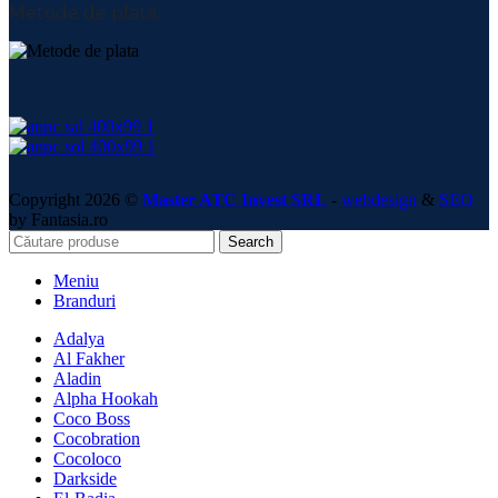
Metode de plată:
Copyright 2026 ©
Master ATC Invest SRL
-
webdesign
&
SEO
by Fantasia.ro
Search
Meniu
Branduri
Adalya
Al Fakher
Aladin
Alpha Hookah
Coco Boss
Cocobration
Cocoloco
Darkside