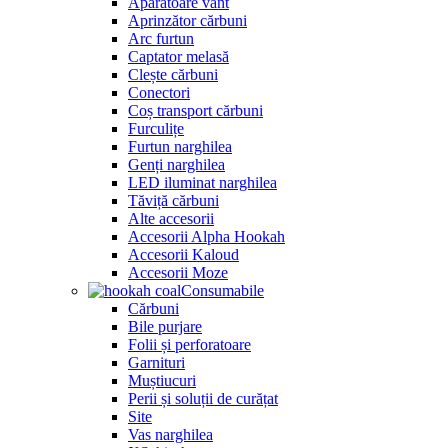
Apărătoare vânt
Aprinzător cărbuni
Arc furtun
Captator melasă
Clește cărbuni
Conectori
Coș transport cărbuni
Furculițe
Furtun narghilea
Genți narghilea
LED iluminat narghilea
Tăviță cărbuni
Alte accesorii
Accesorii Alpha Hookah
Accesorii Kaloud
Accesorii Moze
Consumabile
Cărbuni
Bile purjare
Folii și perforatoare
Garnituri
Muștiucuri
Perii și soluții de curățat
Site
Vas narghilea