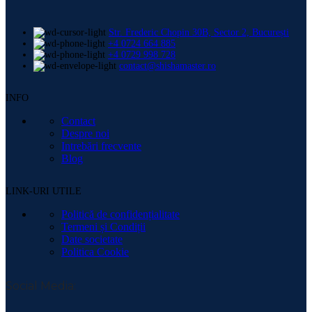
Str. Frederic Chopin 30B, Sector 2, București
+4 0724 664 885
+4 0729 998 728
contact@shishamaster.ro
INFO
Contact
Despre noi
Intrebări frecvente
Blog
LINK-URI UTILE
Politică de confidențialitate
Termeni și Condiții
Date societate
Politica Cookie
Social Media: