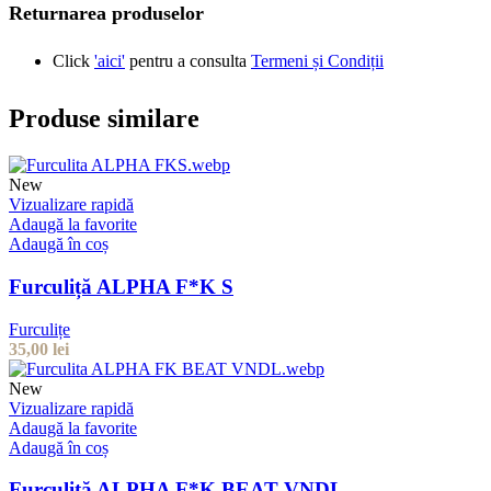
Returnarea produselor
Click
'aici'
pentru a consulta
Termeni și Condiții
Produse similare
New
Vizualizare rapidă
Adaugă la favorite
Adaugă în coș
Furculiță ALPHA F*K S
Furculițe
35,00
lei
New
Vizualizare rapidă
Adaugă la favorite
Adaugă în coș
Furculiță ALPHA F*K BEAT VNDL