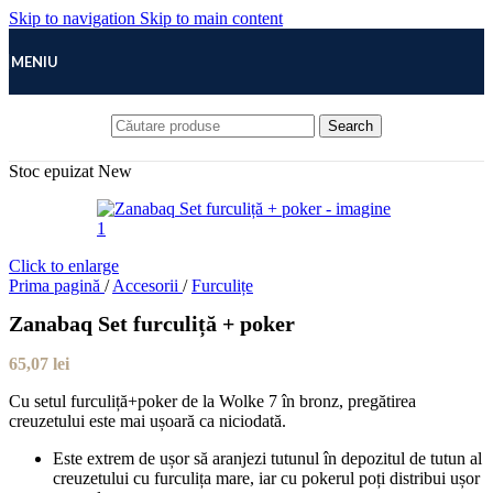
Skip to navigation
Skip to main content
MENIU
Search
Stoc epuizat
New
Click to enlarge
Prima pagină
/
Accesorii
/
Furculițe
Zanabaq Set furculiță + poker
65,07
lei
Cu setul furculiță+poker de la Wolke 7 în bronz, pregătirea
creuzetului este mai ușoară ca niciodată.
Este extrem de ușor să aranjezi tutunul în depozitul de tutun al
creuzetului cu furculița mare, iar cu pokerul poți distribui ușor