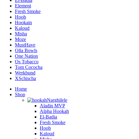
El-Badia
Element
Fresh Smoke
Hoob
Hookain
Kaloud
Misha
Moze
MustHave
Olla Bowls
One Nation
Os Tobacco
Tom Cococha
Werkbund
XSchischa
Home
Shop
Narghilele
Aladin MVP
Alpha Hookah
El-Badia
Fresh Smoke
Hoob
Kaloud