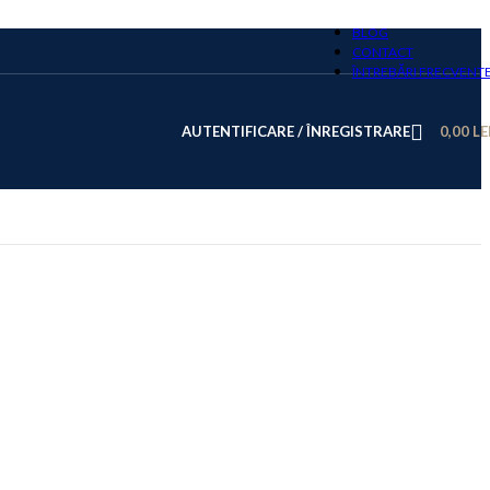
BLOG
CONTACT
ÎNTREBĂRI FRECVENT
AUTENTIFICARE / ÎNREGISTRARE
0,00
LE