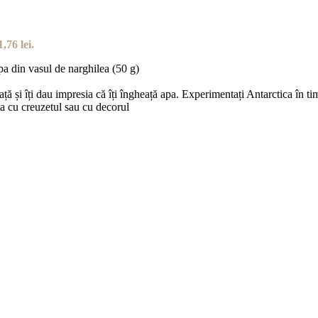
,76 lei.
pa din vasul de narghilea (50 g)
ață și îți dau impresia că îți îngheață apa. Experimentați Antarctica în ti
ta cu creuzetul sau cu decorul