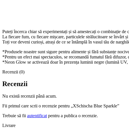
Puteți încerca chiar să experimentați și să amestecați o combinație de 
La fiecare fum, cu fiecare mișcare, particulele strălucitoare se învârt și
Toți vor deveni curioși, atrași de ce se întâmplă în vasul tău de narghil
*Produsele noastre sunt sigure pentru alimente și fără substanțe nocive,
*Pentru un efect mai spectaculos, se recomandă fumatul fără difuzor, d
*Neon Glow se activează doar în prezența luminii negre (lumină UV
Recenzii (0)
Recenzii
Nu există recenzii până acum.
Fii primul care scrii o recenzie pentru „XSchischa Blue Sparkle”
Trebuie să fii
autentificat
pentru a publica o recenzie.
Livrare