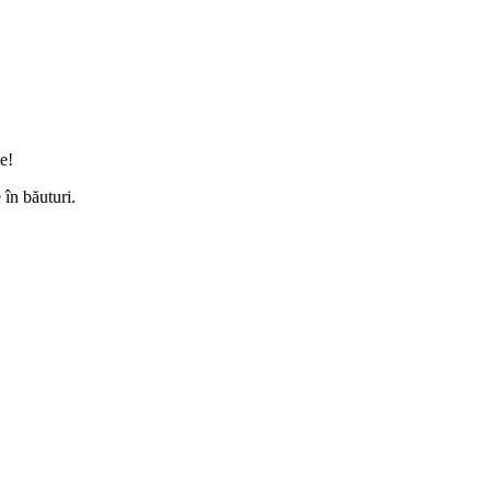
e!
 în băuturi.