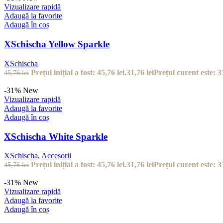
Vizualizare rapidă
Adaugă la favorite
Adaugă în coș
XSchischa Yellow Sparkle
XSchischa
Prețul inițial a fost: 45,76 lei.
31,76
lei
Prețul curent este: 31
45,76
lei
-31%
New
Vizualizare rapidă
Adaugă la favorite
Adaugă în coș
XSchischa White Sparkle
XSchischa
,
Accesorii
Prețul inițial a fost: 45,76 lei.
31,76
lei
Prețul curent este: 31
45,76
lei
-31%
New
Vizualizare rapidă
Adaugă la favorite
Adaugă în coș