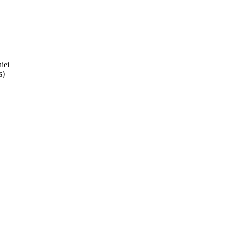
iei
s)