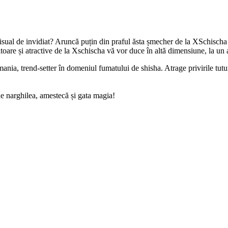
sual de invidiat? Aruncă puțin din praful ăsta șmecher de la XSchischa î
toare și atractive de la Xschischa vă vor duce în altă dimensiune, la un a
nia, trend-setter în domeniul fumatului de shisha. Atrage privirile tut
e narghilea, amestecă și gata magia!