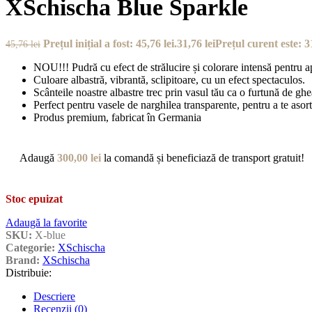
XSchischa Blue Sparkle
Prețul inițial a fost: 45,76 lei.
31,76
lei
Prețul curent este: 31
45,76
lei
NOU!!! Pudră cu efect de strălucire și colorare intensă pentru a
Culoare albastră, vibrantă, sclipitoare, cu un efect spectaculos.
Scânteile noastre albastre trec prin vasul tău ca o furtună de ghe
Perfect pentru vasele de narghilea transparente, pentru a te asor
Produs premium, fabricat în Germania
Adaugă
300,00
lei
la comandă și beneficiază de transport gratuit!
Stoc epuizat
Adaugă la favorite
SKU:
X-blue
Categorie:
XSchischa
Brand:
XSchischa
Distribuie:
Descriere
Recenzii (0)