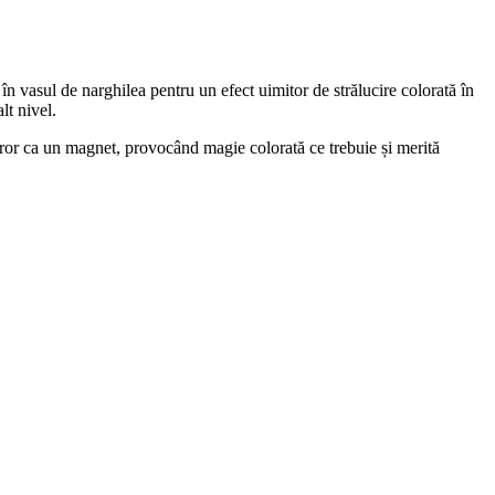
n vasul de narghilea pentru un efect uimitor de strălucire colorată în
lt nivel.
uror ca un magnet, provocând magie colorată ce trebuie și merită