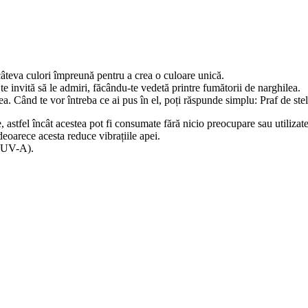
câteva culori împreună pentru a crea o culoare unică.
 te invită să le admiri, făcându-te vedetă printre fumătorii de narghilea.
ea. Când te vor întreba ce ai pus în el, poți răspunde simplu: Praf de stel
 astfel încât acestea pot fi consumate fără nicio preocupare sau utilizate
eoarece acesta reduce vibrațiile apei.
, UV-A).