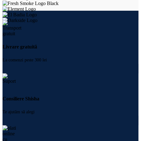
Livrare gratuită
La comenzi peste 300 lei
Consiliere Shisha
Te ajutăm să alegi