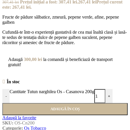
Prețul inițial a fost: 307,41 lei.
267,41
lei
Prețul curent
307,41
lei
este: 267,41 lei.
Fructe de pădure sălbatice, zmeură, pepene verde, afine, pepene
galben
Cufundă-te într-o experiență gustativă de cea mai înaltă clasă și lasă-
te sedus de tentația dulce de pepene galben suculent, pepene
răcoritor și amestec de fructe de pădure.
Adaugă
300,00
lei
la comandă și beneficiază de transport
gratuit!
În stoc
Cantitate Tutun narghilea Os - Casanova 200g
-
+
ADAUGĂ ÎN COȘ
Adaugă la favorite
SKU:
OS-Cn200
Categorie:
Os Tobacco