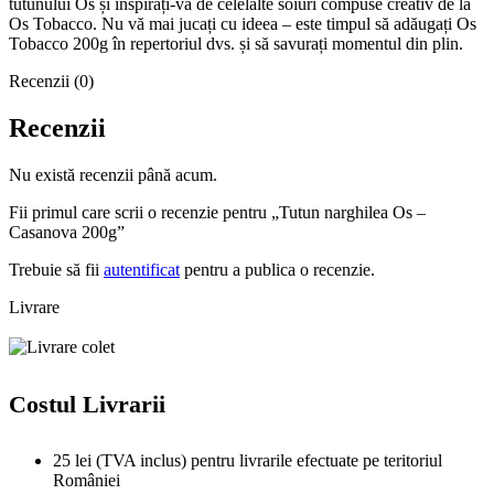
tutunului Os și inspirați-vă de celelalte soiuri compuse creativ de la
Os Tobacco. Nu vă mai jucați cu ideea – este timpul să adăugați Os
Tobacco 200g în repertoriul dvs. și să savurați momentul din plin.
Recenzii (0)
Recenzii
Nu există recenzii până acum.
Fii primul care scrii o recenzie pentru „Tutun narghilea Os –
Casanova 200g”
Trebuie să fii
autentificat
pentru a publica o recenzie.
Livrare
Costul Livrarii
25 lei (TVA inclus) pentru livrarile efectuate pe teritoriul
României