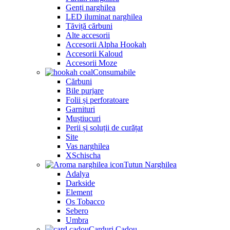
Genți narghilea
LED iluminat narghilea
Tăviță cărbuni
Alte accesorii
Accesorii Alpha Hookah
Accesorii Kaloud
Accesorii Moze
Consumabile
Cărbuni
Bile purjare
Folii și perforatoare
Garnituri
Muștiucuri
Perii și soluții de curățat
Site
Vas narghilea
XSchischa
Tutun Narghilea
Adalya
Darkside
Element
Os Tobacco
Sebero
Umbra
Carduri Cadou