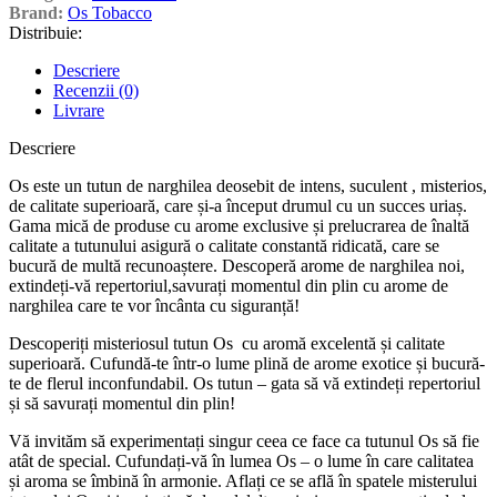
Brand:
Os Tobacco
Distribuie:
Descriere
Recenzii (0)
Livrare
Descriere
Os este un tutun de narghilea deosebit de intens, suculent , misterios,
de calitate superioară, care și-a început drumul cu un succes uriaș.
Gama mică de produse cu arome exclusive și prelucrarea de înaltă
calitate a tutunului asigură o calitate constantă ridicată, care se
bucură de multă recunoaștere. Descoperă arome de narghilea noi,
extindeți-vă repertoriul,savurați momentul din plin cu arome de
narghilea care te vor încânta cu siguranță!
Descoperiți misteriosul tutun Os cu aromă excelentă și calitate
superioară. Cufundă-te într-o lume plină de arome exotice și bucură-
te de flerul inconfundabil. Os tutun – gata să vă extindeți repertoriul
și să savurați momentul din plin!
Vă invităm să experimentați singur ceea ce face ca tutunul Os să fie
atât de special. Cufundați-vă în lumea Os – o lume în care calitatea
și aroma se îmbină în armonie. Aflați ce se află în spatele misterului