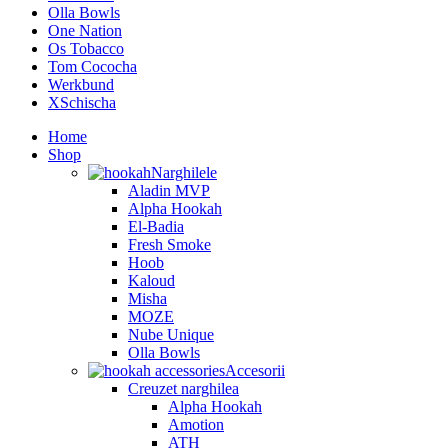
Olla Bowls
One Nation
Os Tobacco
Tom Cococha
Werkbund
XSchischa
Home
Shop
Narghilele
Aladin MVP
Alpha Hookah
El-Badia
Fresh Smoke
Hoob
Kaloud
Misha
MOZE
Nube Unique
Olla Bowls
Accesorii
Creuzet narghilea
Alpha Hookah
Amotion
ATH