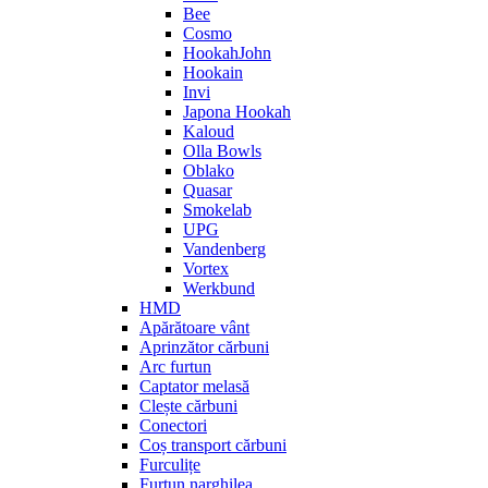
Bee
Cosmo
HookahJohn
Hookain
Invi
Japona Hookah
Kaloud
Olla Bowls
Oblako
Quasar
Smokelab
UPG
Vandenberg
Vortex
Werkbund
HMD
Apărătoare vânt
Aprinzător cărbuni
Arc furtun
Captator melasă
Clește cărbuni
Conectori
Coș transport cărbuni
Furculițe
Furtun narghilea