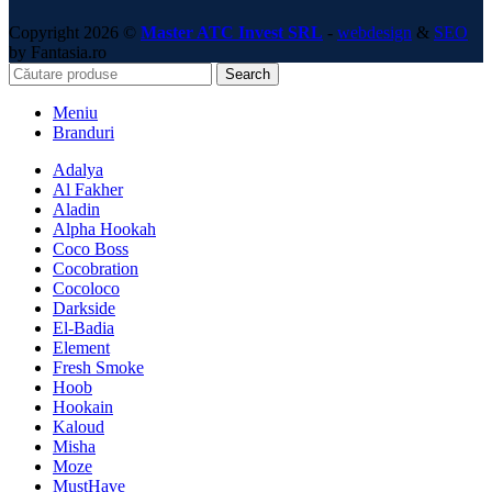
Copyright 2026 ©
Master ATC Invest SRL
-
webdesign
&
SEO
by Fantasia.ro
Search
Meniu
Branduri
Adalya
Al Fakher
Aladin
Alpha Hookah
Coco Boss
Cocobration
Cocoloco
Darkside
El-Badia
Element
Fresh Smoke
Hoob
Hookain
Kaloud
Misha
Moze
MustHave