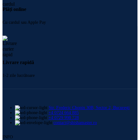
Plăți online
Cu cardul sau Apple Pay
Livrare rapidă
1-2 zile lucrătoare
Str. Frederic Chopin 30B, Sector 2, București
+4 0724 664 885
+4 0729 998 728
contact@shishamaster.ro
INFO