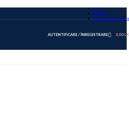
BLOG
CONTACT
ÎNTREBĂRI FRECVENT
AUTENTIFICARE / ÎNREGISTRARE
0,00
LE