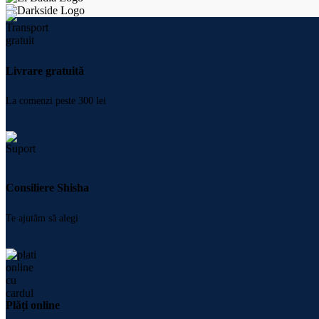
Livrare gratuită
La comenzi peste 300 lei
Consiliere Shisha
Te ajutăm să alegi
Plăți online