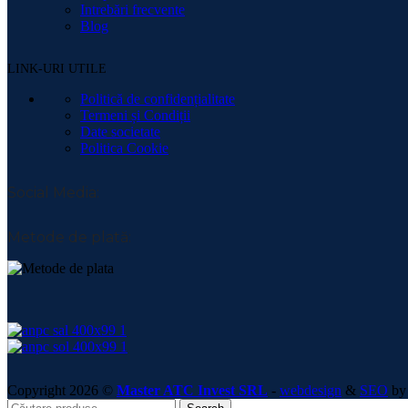
Intrebări frecvente
Blog
LINK-URI UTILE
Politică de confidențialitate
Termeni și Condiții
Date societate
Politica Cookie
Social Media:
Metode de plată:
Copyright 2026 ©
Master ATC Invest SRL
-
webdesign
&
SEO
by 