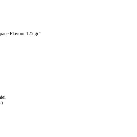
Space Flavour 125 gr”
iei
s)