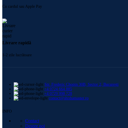
Cu cardul sau Apple Pay
Livrare rapidă
1-2 zile lucrătoare
Str. Frederic Chopin 30B, Sector 2, București
+4 0724 664 885
+4 0729 998 728
contact@shishamaster.ro
INFO
Contact
Despre noi