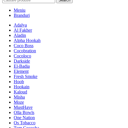
Search
Meniu
Branduri
Adalya
Al Fakher
Aladin
Alpha Hookah
Coco Boss
Cocobration
Cocoloco
Darkside
El-Badia
Element
Fresh Smoke
Hoob
Hookain
Kaloud
Misha
Moze
MustHave
Olla Bowls
One Nation
Os Tobacco
Tom Cococha