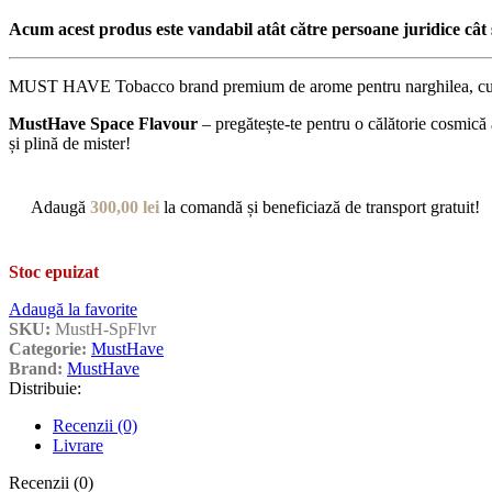
Acum acest produs este vandabil atât către persoane juridice cât ș
MUST HAVE Tobacco brand premium de arome pentru narghilea, cu un spe
MustHave Space Flavour
– pregătește-te pentru o călătorie cosmică 
și plină de mister!
Adaugă
300,00
lei
la comandă și beneficiază de transport gratuit!
Stoc epuizat
Adaugă la favorite
SKU:
MustH-SpFlvr
Categorie:
MustHave
Brand:
MustHave
Distribuie:
Recenzii (0)
Livrare
Recenzii (0)