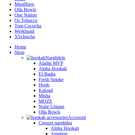
MustHave
Olla Bowls
One Nation
Os Tobacco
Tom Cococha
Werkbund
XSchischa
Home
Shop
Narghilele
Aladin MVP
Alpha Hookah
El-Badia
Fresh Smoke
Hoob
Kaloud
Misha
MOZE
Nube Unique
Olla Bowls
Accesorii
Creuzet narghilea
Alpha Hookah
Amotion