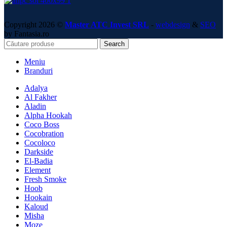
Copyright 2026 ©
Master ATC Invest SRL
-
webdesign
&
SEO
by Fantasia.ro
Search
Meniu
Branduri
Adalya
Al Fakher
Aladin
Alpha Hookah
Coco Boss
Cocobration
Cocoloco
Darkside
El-Badia
Element
Fresh Smoke
Hoob
Hookain
Kaloud
Misha
Moze