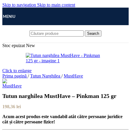
Skip to navigation
Skip to main content
MENIU
Search
Stoc epuizat
New
Click to enlarge
Prima pagină
/
Tutun Narghilea
/
MustHave
Tutun narghilea MustHave – Pinkman 125 gr
198,36
lei
Acum acest produs este vandabil atât către persoane juridice
cât și către persoane fizice!