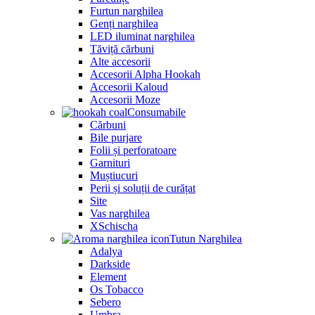
Furtun narghilea
Genți narghilea
LED iluminat narghilea
Tăviță cărbuni
Alte accesorii
Accesorii Alpha Hookah
Accesorii Kaloud
Accesorii Moze
Consumabile
Cărbuni
Bile purjare
Folii și perforatoare
Garnituri
Muștiucuri
Perii și soluții de curățat
Site
Vas narghilea
XSchischa
Tutun Narghilea
Adalya
Darkside
Element
Os Tobacco
Sebero
Umbra