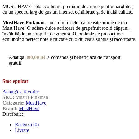
MUST HAVE Tobacco brand premium de arome pentru narghilea,
cu un spectru larg de gusturi intense, echilibrate și de înaltă calitate.
MustHave Pinkman
– una dintre cele mai reușite arome de ma
Must Have! O adiere dulce-acrișoară de grapefruit roz și căpșuni,
învăluită de un sirop fin de zmeură. O explozie de prospețime,
echilibrând perfect notele fructate cu o dulceață subtilă și răcoritoare!
Adaugă
300,00
lei
la comandă și beneficiază de transport
gratuit!
Stoc epuizat
Adaugă la favorite
SKU:
MustH-Pinkman
Categorie:
MustHave
Brand:
MustHave
Distribuie:
Recenzii (0)
Livrare