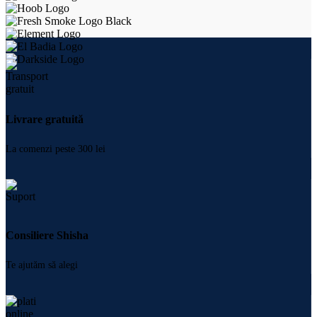
Livrare gratuită
La comenzi peste 300 lei
Consiliere Shisha
Te ajutăm să alegi