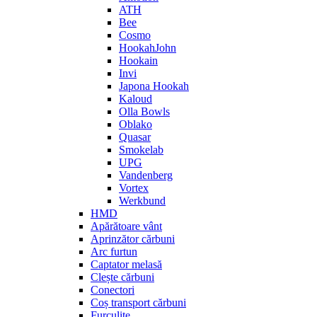
ATH
Bee
Cosmo
HookahJohn
Hookain
Invi
Japona Hookah
Kaloud
Olla Bowls
Oblako
Quasar
Smokelab
UPG
Vandenberg
Vortex
Werkbund
HMD
Apărătoare vânt
Aprinzător cărbuni
Arc furtun
Captator melasă
Clește cărbuni
Conectori
Coș transport cărbuni
Furculițe