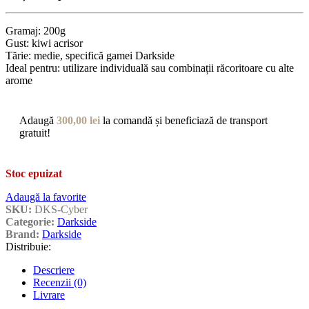
Gramaj: 200g
Gust: kiwi acrisor
Tărie: medie, specifică gamei Darkside
Ideal pentru: utilizare individuală sau combinații răcoritoare cu alte
arome
Adaugă
300,00
lei
la comandă și beneficiază de transport
gratuit!
Stoc epuizat
Adaugă la favorite
SKU:
DKS-Cyber
Categorie:
Darkside
Brand:
Darkside
Distribuie:
Descriere
Recenzii (0)
Livrare