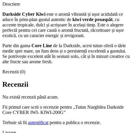
Descriere
Darkside Cyber Kiwi
este o aromă vibrantă și ușor acidulată ce
aduce în prim-plan gustul autentic de
kiwi verde proaspăt
, cu
accente tropicale, dulci și acrișoare în același timp. Este o alegere
perfectă pentru cei care caută o aromă fructată, răcoritoare și ușor
exotică, cu un caracter energic și revigorant.
Parte din gama
Core Line
de la Darkside, acest tutun oferă o tărie
medie spre mare, un fum dens și o persistență excelentă a gustului.
Se potrivește excelent atât în sesiuni solo, cât și în mixuri creative cu
alte fructe sau arome fresh.
Recenzii (0)
Recenzii
Nu există recenzii până acum.
Fii primul care scrii o recenzie pentru „Tutun Narghilea Darkside
Core CYBER IWI- KIWI-200G”
Trebuie să fii
autentificat
pentru a publica o recenzie.
Livrare