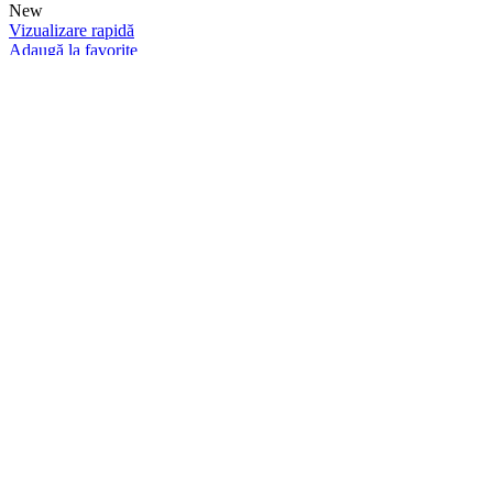
New
Vizualizare rapidă
Adaugă la favorite
Adaugă în coș
Tutun Narghilea Darkside Core PN PULSE-
Ananas-200G
Darkside
350,00
lei
New
Vizualizare rapidă
Adaugă la favorite
Adaugă în coș
Tutun Narghilea Darkside Core LM BLAST-
Lamaie-200G
Darkside
350,00
lei
New
Vizualizare rapidă